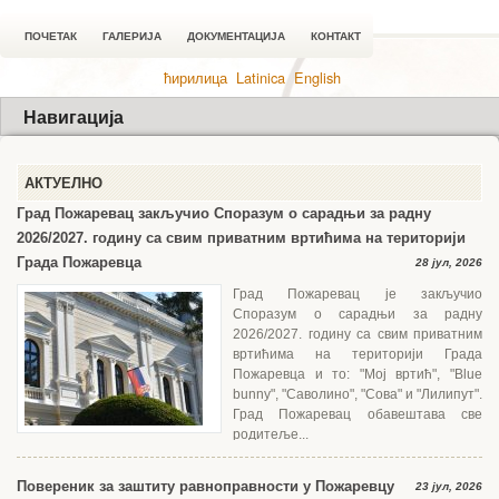
ПОЧЕТАК
ГАЛЕРИЈА
ДОКУМЕНТАЦИЈА
КОНТАКТ
ћирилица
Latinica
English
Навигација
АКТУЕЛНО
Град Пожаревац закључио Споразум о сарадњи за радну
2026/2027. годину са свим приватним вртићима на територији
Града Пожаревца
28 јул, 2026
Град Пожаревац је закључио
Споразум о сарадњи за радну
2026/2027. годину са свим приватним
вртићима на територији Града
Пожаревца и то: "Мој вртић", "Blue
bunny", "Саволино", "Сова" и "Лилипут".
Град Пожаревац обавештава све
родитеље...
Повереник за заштиту равноправности у Пожаревцу
23 јул, 2026