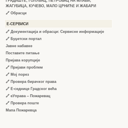
ГРАДИШТЕ, ГОЛУБАЦ, ПЕТРОВАЦ НА МЛАВИ,
ЖАГУБИЦА, КУЧЕВО, МАЛО ЦРНИЋЕ И ЖАБАРИ
🔗
Обрасци
Е-СЕРВИСИ
🔗 Документација и обрасци: Сервисне информације
🔗 Буџетски портал
Јавне набавке
Поставите питање
Пријава корупције
🔗 Пријави проблем
🔗 Мој порез
🔗 Провера бирачког права
🔗 Е-седнице Градског већа
🔗 еУправа – Пожаревац
🔗 Провера поште
Мапа Пожаревца