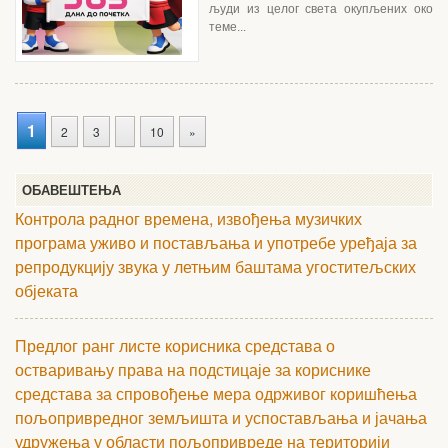
људи из целог света окупљених око
теме...
1
2
3
10
»
ОБАВЕШТЕЊА
Контрола радног времена, извођења музичких
програма уживо и постављања и употребе уређаја за
репродукцију звука у летњим баштама угоститељских
објеката
Предлог ранг листе корисника средстава о
остваривању права на подстицаје за кориснике
средстава за спровођење мера одрживог коришћења
пољопривредног земљишта и успостављања и јачања
удружења у области пољопривреде на територији