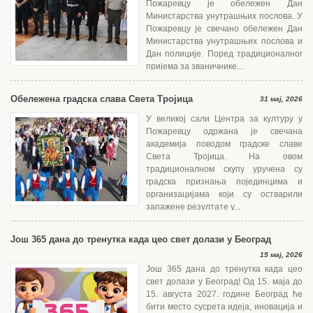
Пожаревцу је обележен Дан
Министарства унутрашњих послова. У
Пожаревцу је свечано обележен Дан
Министарства унутрашњих послова и
Дан полиције. Поред традиционалног
пријема за званичнике...
Обележена градска слава Света Тројица
31 мај, 2026
У великој сали Центра за културу у
Пожаревцу одржана је свечана
академија поводом градске славе
Света Тројица. На овом
традиционалном скупу уручена су
градска признања појединцима и
организацијама који су остварили
запажене резултате у...
Још 365 дана до тренутка када цео свет долази у Београд
15 мај, 2026
Још 365 дана до тренутка када цео
свет долази у Београд! Од 15. маја до
15. августа 2027. године Београд ће
бити место сусрета идеја, иновација и