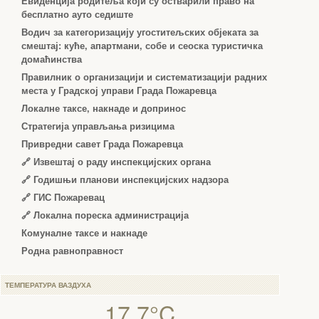
Евиденција родитеља који су остварили право на
бесплатно ауто седиште
Водич за категоризацију угоститељских објеката за
смештај: куће, апартмани, собе и сеоска туристичка
домаћинства
Правилник о организацији и систематизацији радних
места у Градској управи Града Пожаревца
Локалне таксе, накнаде и допринос
Стратегија управљања ризицима
Привредни савет Града Пожаревца
🔗
Извештај о раду инспекцијских органа
🔗
Годишњи планови инспекцијских надзора
🔗 ГИС Пожаревац
🔗 Локална пореска администрација
Комуналне таксе и накнаде
Родна равноправност
ТЕМПЕРАТУРА ВАЗДУХА
17.7°C