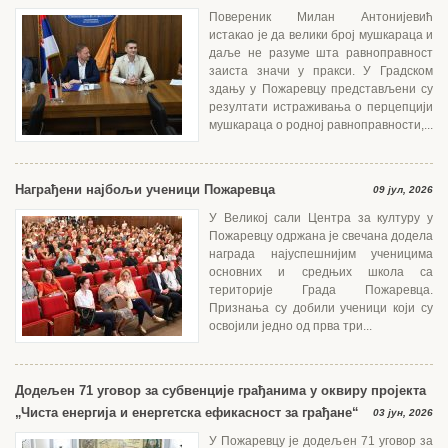
Повереник Милан Антонијевић
истакао је да велики број мушкараца и
даље не разуме шта равноправност
заиста значи у пракси. У Градском
здању у Пожаревцу представљени су
резултати истраживања о перцепцији
мушкараца о родној равноправности,...
Награђени најбољи ученици Пожаревца
09 јул, 2026
У Великој сали Центра за културу у
Пожаревцу одржана је свечана додела
награда најуспешнијим ученицима
основних и средњих школа са
територије Града Пожаревца.
Признања су добили ученици који су
освојили једно од прва три...
Додељен 71 уговор за субвенције грађанима у оквиру пројекта
„Чиста енергија и енергетска ефикасност за грађане“
03 јун, 2026
У Пожаревцу је додељен 71 уговор за