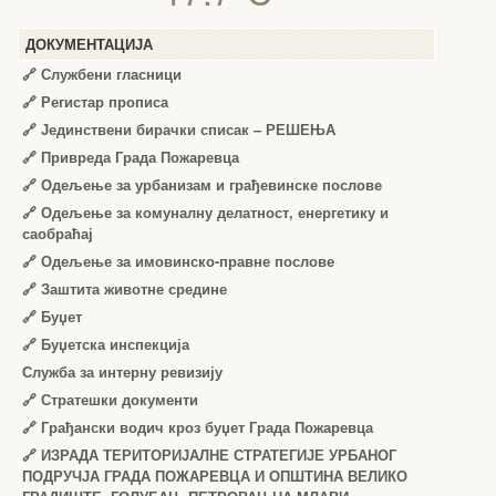
ДОКУМЕНТАЦИЈА
🔗
Службени гласници
🔗
Регистар прописа
🔗
Јединствени бирачки списак – РЕШЕЊА
🔗
Привреда Града Пожаревца
🔗
Одељење за урбанизам и грађевинске послове
🔗
Одељење за комуналну делатност, енергетику и
саобраћај
🔗
Одељење за имовинско-правне послове
🔗
Заштита животне средине
🔗
Буџет
🔗
Буџетска инспекција
Служба за интерну ревизију
🔗
Стратешки документи
🔗
Грађански водич кроз буџет Града Пожаревца
🔗
ИЗРАДА ТЕРИТОРИЈАЛНЕ СТРАТЕГИЈЕ УРБАНОГ
ПОДРУЧЈА ГРАДА ПОЖАРЕВЦА И ОПШТИНА ВЕЛИКО