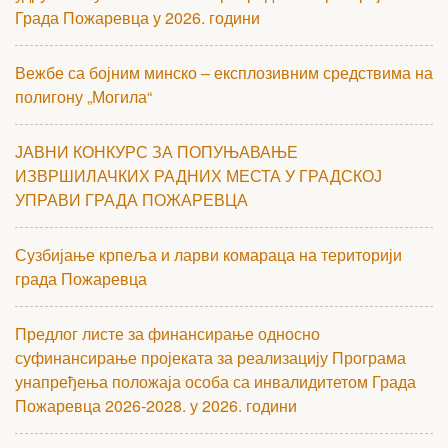
Града Пожаревца у 2026. години
Вежбе са бојним минско – експлозивним средствима на
полигону „Могила“
ЈАВНИ КОНКУРС ЗА ПОПУЊАВАЊЕ
ИЗВРШИЛАЧКИХ РАДНИХ МЕСТА У ГРАДСКОЈ
УПРАВИ ГРАДА ПОЖАРЕВЦА
Сузбијање крпеља и ларви комараца на територији
града Пожаревца
Предлог листе за финансирање односно
суфинансирање пројеката за реализацију Програма
унапређења положаја особа са инвалидитетом Града
Пожаревца 2026-2028. у 2026. години