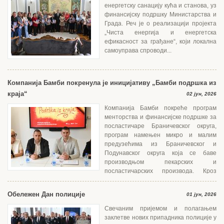
енергетску санацију кућа и станова, уз
финансијску подршку Министарства и
Града. Реч је о реализацији пројекта
„Чиста енергија и енергетска
ефикасност за грађане“, који локална
самоуправа спроводи...
Компанија Бамби покренула је иницијативу „Бамби подршка из
краја“
02 јун, 2026
Компанија Бамби покреће програм
менторства и финансијске подршке за
посластичаре Браничевског округа,
програм намењен микро и малим
предузећима из Браничевског и
Подунавског округа која се баве
производњом пекарских и
посластичарских производа. Кроз
едукацију, менторски...
Обележен Дан полиције
01 јун, 2026
Свечаним пријемом и полагањем
заклетве нових припадника полиције у