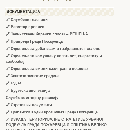
ДОКУМЕНТАЦИЈА
🔗
Службени гласници
🔗
Регистар прописа
🔗
Јединствени бирачки списак – РЕШЕЊА
🔗
Привреда Града Пожаревца
🔗
Одељење за урбанизам и грађевинске послове
🔗
Одељење за комуналну делатност, енергетику и
саобраћај
🔗
Одељење за имовинско-правне послове
🔗
Заштита животне средине
🔗
Буџет
🔗
Буџетска инспекција
Служба за интерну ревизију
🔗
Стратешки документи
🔗
Грађански водич кроз буџет Града Пожаревца
🔗
ИЗРАДА ТЕРИТОРИЈАЛНЕ СТРАТЕГИЈЕ УРБАНОГ
ПОДРУЧЈА ГРАДА ПОЖАРЕВЦА И ОПШТИНА ВЕЛИКО