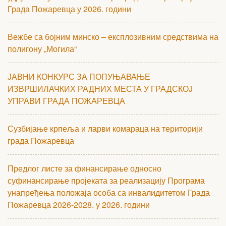
Града Пожаревца у 2026. години
Вежбе са бојним минско – експлозивним средствима на
полигону „Могила“
ЈАВНИ КОНКУРС ЗА ПОПУЊАВАЊЕ
ИЗВРШИЛАЧКИХ РАДНИХ МЕСТА У ГРАДСКОЈ
УПРАВИ ГРАДА ПОЖАРЕВЦА
Сузбијање крпеља и ларви комараца на територији
града Пожаревца
Предлог листе за финансирање односно
суфинансирање пројеката за реализацију Програма
унапређења положаја особа са инвалидитетом Града
Пожаревца 2026-2028. у 2026. години