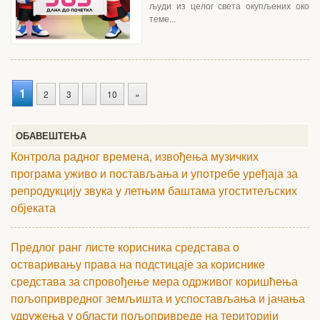
људи из целог света окупљених око
теме...
1
2
3
10
»
ОБАВЕШТЕЊА
Контрола радног времена, извођења музичких
програма уживо и постављања и употребе уређаја за
репродукцију звука у летњим баштама угоститељских
објеката
Предлог ранг листе корисника средстава о
остваривању права на подстицаје за кориснике
средстава за спровођење мера одрживог коришћења
пољопривредног земљишта и успостављања и јачања
удружења у области пољопривреде на територији