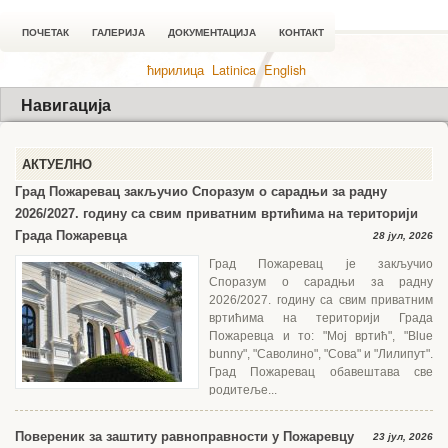
ПОЧЕТАК
ГАЛЕРИЈА
ДОКУМЕНТАЦИЈА
КОНТАКТ
ћирилица
Latinica
English
Навигација
АКТУЕЛНО
Град Пожаревац закључио Споразум о сарадњи за радну
2026/2027. годину са свим приватним вртићима на територији
Града Пожаревца
28 јул, 2026
Град Пожаревац је закључио
Споразум о сарадњи за радну
2026/2027. годину са свим приватним
вртићима на територији Града
Пожаревца и то: "Мој вртић", "Blue
bunny", "Саволино", "Сова" и "Лилипут".
Град Пожаревац обавештава све
родитеље...
Повереник за заштиту равноправности у Пожаревцу
23 јул, 2026