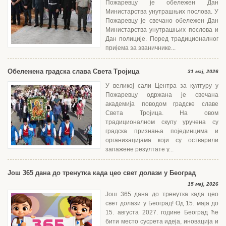
Пожаревцу је обележен Дан
Министарства унутрашњих послова. У
Пожаревцу је свечано обележен Дан
Министарства унутрашњих послова и
Дан полиције. Поред традиционалног
пријема за званичнике...
Обележена градска слава Света Тројица
31 мај, 2026
У великој сали Центра за културу у
Пожаревцу одржана је свечана
академија поводом градске славе
Света Тројица. На овом
традиционалном скупу уручена су
градска признања појединцима и
организацијама који су остварили
запажене резултате у...
Још 365 дана до тренутка када цео свет долази у Београд
15 мај, 2026
Још 365 дана до тренутка када цео
свет долази у Београд! Од 15. маја до
15. августа 2027. године Београд ће
бити место сусрета идеја, иновација и