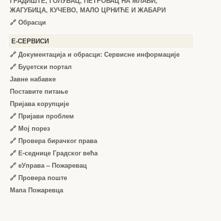
ГРАДИШТЕ, ГОЛУБАЦ, ПЕТРОВАЦ НА МЛАВИ,
ЖАГУБИЦА, КУЧЕВО, МАЛО ЦРНИЋЕ И ЖАБАРИ
🔗
Обрасци
Е-СЕРВИСИ
🔗 Документација и обрасци: Сервисне информације
🔗 Буџетски портал
Јавне набавке
Поставите питање
Пријава корупције
🔗 Пријави проблем
🔗 Мој порез
🔗 Провера бирачког права
🔗 Е-седнице Градског већа
🔗 еУправа – Пожаревац
🔗 Провера поште
Мапа Пожаревца