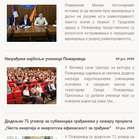
Повереник Милан Антонијевић
истакао је да велики број мушкараца и
даље не разуме шта равноправност
заиста значи у пракси. У Градском
здању у Пожаревцу представљени су
резултати истраживања о перцепцији
мушкараца о родној равноправности,...
Награђени најбољи ученици Пожаревца
09 јул, 2026
У Великој сали Центра за културу у
Пожаревцу одржана је свечана додела
награда најуспешнијим ученицима
основних и средњих школа са
територије Града Пожаревца.
Признања су добили ученици који су
освојили једно од прва три...
Додељен 71 уговор за субвенције грађанима у оквиру пројекта
„Чиста енергија и енергетска ефикасност за грађане“
03 јун, 2026
У Пожаревцу је додељен 71 уговор за