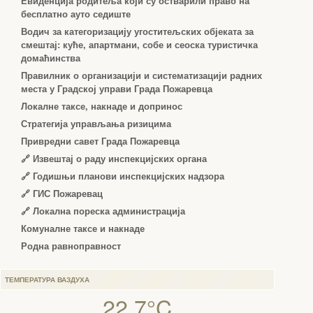
Евиденција родитеља који су остварили право на
бесплатно ауто седиште
Водич за категоризацију угоститељских објеката за
смештај: куће, апартмани, собе и сеоска туристичка
домаћинства
Правилник о организацији и систематизацији радних
места у Градској управи Града Пожаревца
Локалне таксе, накнаде и допринос
Стратегија управљања ризицима
Привредни савет Града Пожаревца
🔗
Извештај о раду инспекцијских органа
🔗
Годишњи планови инспекцијских надзора
🔗 ГИС Пожаревац
🔗 Локална пореска администрација
Комуналне таксе и накнаде
Родна равноправност
ТЕМПЕРАТУРА ВАЗДУХА
22.7°C