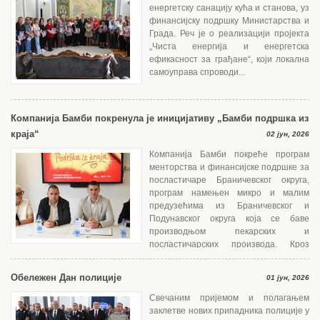
енергетску санацију кућа и станова, уз
финансијску подршку Министарства и
Града. Реч је о реализацији пројекта
„Чиста енергија и енергетска
ефикасност за грађане“, који локална
самоуправа спроводи...
Компанија Бамби покренула је иницијативу „Бамби подршка из
краја“
02 јун, 2026
Компанија Бамби покреће програм
менторства и финансијске подршке за
посластичаре Браничевског округа,
програм намењен микро и малим
предузећима из Браничевског и
Подунавског округа која се баве
производњом пекарских и
посластичарских производа. Кроз
едукацију, менторски...
Обележен Дан полиције
01 јун, 2026
Свечаним пријемом и полагањем
заклетве нових припадника полиције у