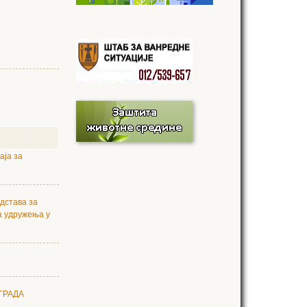
аја за
дстава за
а удружења у
ГРАДА