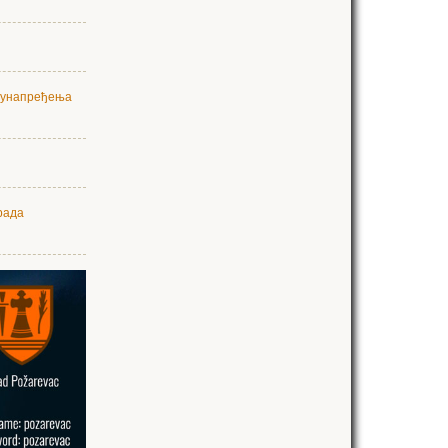
а унапређења
рада