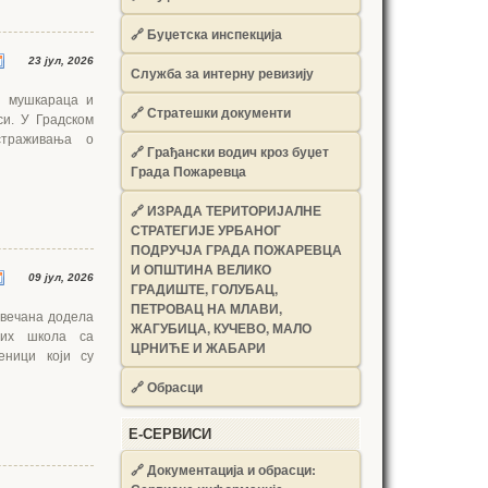
🔗
Буџетска инспекција
23 јул, 2026
Служба за интерну ревизију
ј мушкараца и
🔗
Стратешки документи
си. У Градском
страживања о
🔗
Грађански водич кроз буџет
Града Пожаревца
🔗
ИЗРАДА ТЕРИТОРИЈАЛНЕ
СТРАТЕГИЈЕ УРБАНОГ
ПОДРУЧЈА ГРАДА ПОЖАРЕВЦА
И ОПШТИНА ВЕЛИКО
09 јул, 2026
ГРАДИШТЕ, ГОЛУБАЦ,
ПЕТРОВАЦ НА МЛАВИ,
свечана додела
ЖАГУБИЦА, КУЧЕВО, МАЛО
њих школа са
ЦРНИЋЕ И ЖАБАРИ
еници који су
🔗
Обрасци
Е-СЕРВИСИ
🔗 Документација и обрасци: