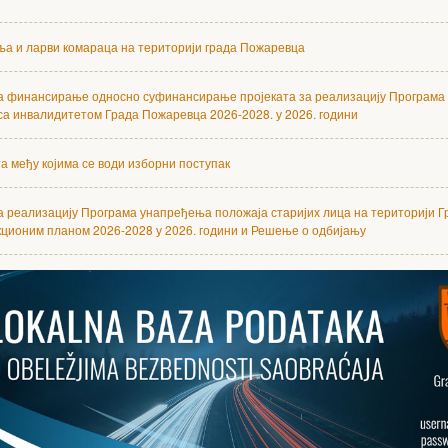
а и ларви комараца на територији града Пожаревца
за финансирање односно суфинансирање пројеката за реализацију Програм
са инвалидитетом Града Пожаревца 2026-2028. у 2026. години
а међу којима се води изборни поступак
а реализацију Програма унапређења положаја старијих лица на територији Г
ционим планом 2026-2028 у 2026. години и Решење о одбијању