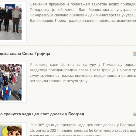
Свечаним пријемом и полагањем заклетве нових припадн
Пожаревцу је обележен Дан Министарства унутрашњи
Пожаревцу је свечано обележен Дан Министарства унутра
Дан полиције. Поред традиционалног пријема за званичнике.
дска слава Света Тројица
У великој сали Центра за културу у Пожаревцу одржа
академија поводом градске славе Света Тројица. На овом 
скупу уручена су градска признања појединцима и организа
остварили запажене резултате у...
о тренутка када цео свет долази у Београд
Још 365 дана до тренутка када цео свет долази у Београд!
15. августа 2027. године Београд ће бити место сусрета иде