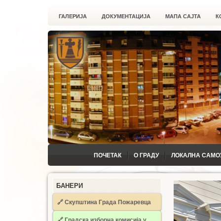
ГАЛЕРИЈА
ДОКУМЕНТАЦИЈА
МАПА САЈТА
К
ПОЧЕТАК
О ГРАДУ
ЛОКАЛНА САМО
БАНЕРИ
🔗 Скупштина Града Пожаревца
🔗
Градска изборна комисија у