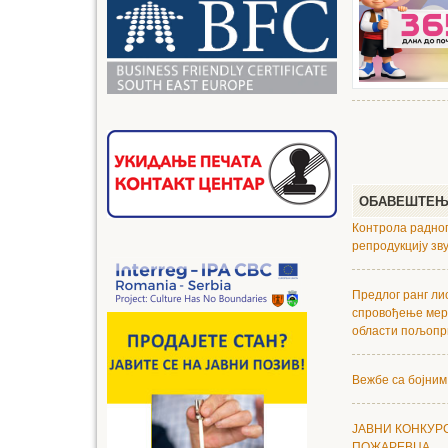
ОБАВЕШТЕ
Контрола радног
репродукцију зв
Предлог ранг ли
спровођење мер
области пољопри
Вежбе са бојним
ЈАВНИ КОНКУР
ПОЖАРЕВЦА