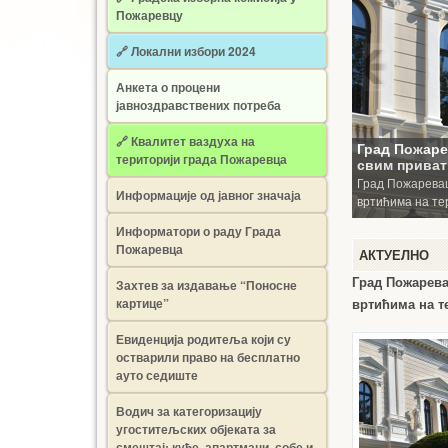
Пожаревцу
🔗 Локални избори 2024
Анкета о процени
јавноздравствених потреба
🔗 Квалитет ваздуха на
Град Пожаре
територији града Пожаревца
свим приват
Град Пожаревац
Информације од јавног значаја
вртићима на те
Информатори о раду Града
Пожаревца
АКТУЕЛНО
Град Пожарева
Захтев за издавање “Поносне
картице”
вртићима на т
Евиденција родитеља који су
остварили право на бесплатно
ауто седиште
Водич за категоризацију
угоститељских објеката за
смештај: куће, апартмани, собе и