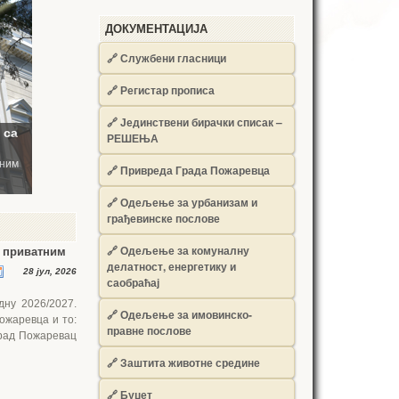
ДОКУМЕНТАЦИЈА
🔗
Службени гласници
🔗
Регистар прописа
🔗
Јединствени бирачки списак –
 са
РЕШЕЊА
тним
🔗
Привреда Града Пожаревца
🔗
Одељење за урбанизам и
грађевинске послове
🔗
Одељење за комуналну
м приватним
делатност, енергетику и
28 јул, 2026
саобраћај
ну 2026/2027.
🔗
Одељење за имовинско-
ожаревца и то:
правне послове
 Град Пожаревац
🔗
Заштита животне средине
🔗
Буџет