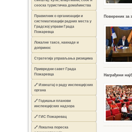
сеоска туристичка домаћинства
Правилник о организацији и
Повереник за 
систематизацији радних места у
Градској управи Града
Пожаревца
Локалне таксе, накнаде и
допринос
Стратегија управљања ризицима
Привредни савет Града
Пожаревца
Награђени на
🔗
Извештај о раду инспекцијских
органа
🔗
Годишњи планови
инспекцијских надзора
🔗 ГИС Пожаревац
🔗 Локална пореска