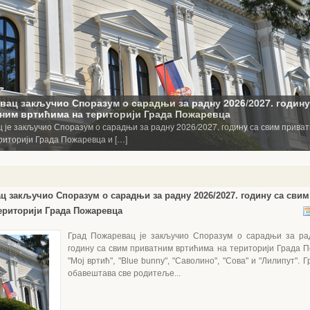
вац закључио Споразум о сарадњи за радну 2026/2027. годину
ним вртићима на територији Града Пожаревца
 је закључио Споразум о сарадњи за радну 2026/2027. годину са свим прива
риторији Града Пожаревца и […]
ц закључио Споразум о сарадњи за радну 2026/2027. годину са сви
ериторији Града Пожаревца
Град Пожаревац је закључио Споразум о сарадњи за рад
годину са свим приватним вртићима на територији Града П
"Мој вртић", "Blue bunny", "Саволино", "Сова" и "Лилипут".
обавештава све родитеље...