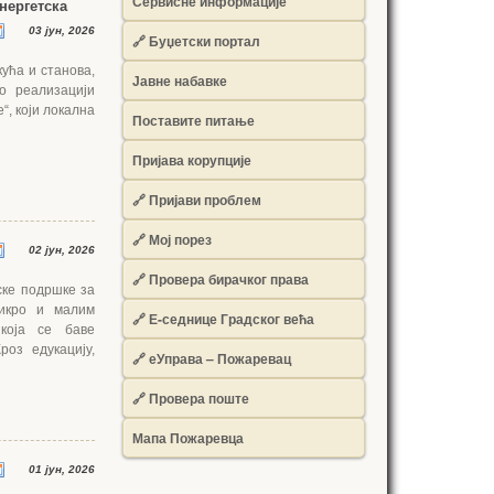
Сервисне информације
нергетска
03 јун, 2026
🔗 Буџетски портал
кућа и станова,
Јавне набавке
о реализацији
“, који локална
Поставите питање
Пријава корупције
🔗 Пријави проблем
🔗 Мој порез
02 јун, 2026
🔗 Провера бирачког права
ске подршке за
микро и малим
🔗 Е-седнице Градског већа
 која се баве
роз едукацију,
🔗 еУправа – Пожаревац
🔗 Провера поште
Мапа Пожаревца
01 јун, 2026