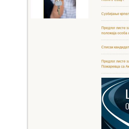
Сузбијање крпељ
Предлог листе 
положаја особа 
Списак кандидат
Предлог листе з
Пожаревца са Ак