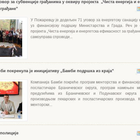
овор за субвенције грађанима у оквиру пројекта „Чиста енергија и е
 грађане“
У Пожаревцу је додељен 71 уговор за енергетску санацију 
уз финансијску подршку Министарства и Града. Реч је 
пројекта „Чиста енергија и енергетска ефикасност за грађане
самоуправа спроводи...
би покренула је иницијативу „Бамби подршка из краја“
Компанија Бамби покреће програм менторства и финансиј
посластичаре Браничевског округа, програм намењен 
предузећима из Браничевског и Подунавског округа
производњом пекарских и посластичарских производа. К
менторски...
полиције