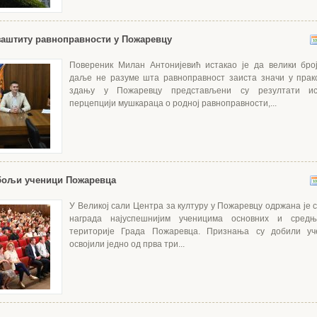
заштиту равноправности у Пожаревцу
Повереник Милан Антонијевић истакао је да велики бро
даље не разуме шта равноправност заиста значи у прак
здању у Пожаревцу представљени су резултати и
перцепцији мушкараца о родној равноправности,...
јбољи ученици Пожаревца
У Великој сали Центра за културу у Пожаревцу одржана је 
награда најуспешнијим ученицима основних и сред
територије Града Пожаревца. Признања су добили уч
освојили једно од прва три...