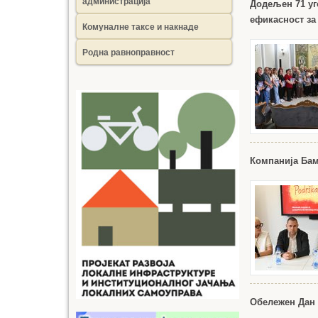
администрација
Додељен 71 уг
ефикасност за
Комуналне таксе и накнаде
Родна равноправност
Компанија Бам
Обележен Дан 