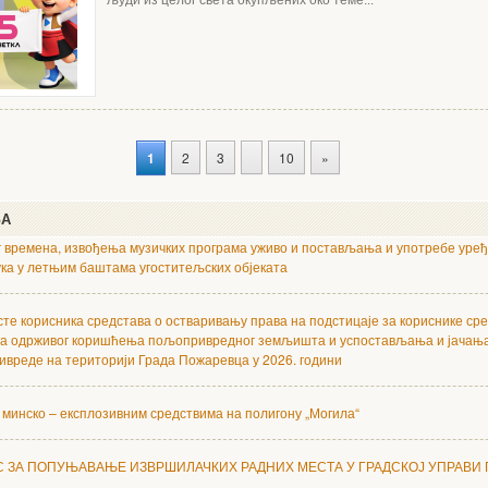
људи из целог света окупљених око теме...
1
2
3
10
»
ЊА
 времена, извођења музичких програма уживо и постављања и употребе уређ
ука у летњим баштама угоститељских објеката
сте корисника средстава о остваривању права на подстицаје за кориснике сре
а одрживог коришћења пољопривредног земљишта и успостављања и јачањ
вреде на територији Града Пожаревца у 2026. години
 минско – експлозивним средствима на полигону „Могила“
С ЗА ПОПУЊАВАЊЕ ИЗВРШИЛАЧКИХ РАДНИХ МЕСТА У ГРАДСКОЈ УПРАВИ 