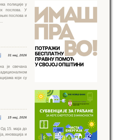
ика полиције у
х послова. У
шњих послова и
..
31 мај, 2026
на је свечана
традиционалном
цијама који су
15 мај, 2026
 Од 15. маја до
ја, иновација и