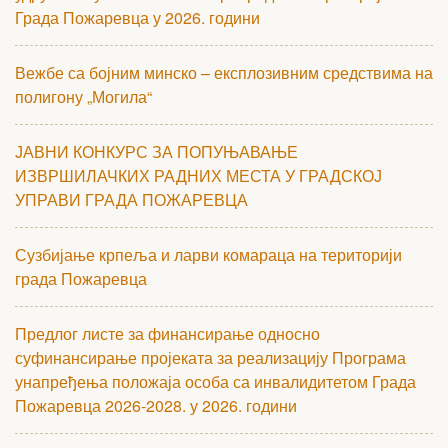
Града Пожаревца у 2026. години
Вежбе са бојним минско – експлозивним средствима на
полигону „Могила“
ЈАВНИ КОНКУРС ЗА ПОПУЊАВАЊЕ
ИЗВРШИЛАЧКИХ РАДНИХ МЕСТА У ГРАДСКОЈ
УПРАВИ ГРАДА ПОЖАРЕВЦА
Сузбијање крпеља и ларви комараца на територији
града Пожаревца
Предлог листе за финансирање односно
суфинансирање пројеката за реализацију Програма
унапређења положаја особа са инвалидитетом Града
Пожаревца 2026-2028. у 2026. години