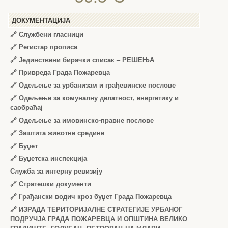
ДОКУМЕНТАЦИЈА
🔗
Службени гласници
🔗
Регистар прописа
🔗
Јединствени бирачки списак – РЕШЕЊА
🔗
Привреда Града Пожаревца
🔗
Одељење за урбанизам и грађевинске послове
🔗
Одељење за комуналну делатност, енергетику и
саобраћај
🔗
Одељење за имовинско-правне послове
🔗
Заштита животне средине
🔗
Буџет
🔗
Буџетска инспекција
Служба за интерну ревизију
🔗
Стратешки документи
🔗
Грађански водич кроз буџет Града Пожаревца
🔗
ИЗРАДА ТЕРИТОРИЈАЛНЕ СТРАТЕГИЈЕ УРБАНОГ
ПОДРУЧЈА ГРАДА ПОЖАРЕВЦА И ОПШТИНА ВЕЛИКО