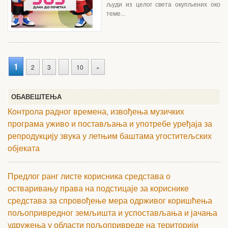
људи из целог света окупљених око
теме...
1
2
3
10
»
ОБАВЕШТЕЊА
Контрола радног времена, извођења музичких
програма уживо и постављања и употребе уређаја за
репродукцију звука у летњим баштама угоститељских
објеката
Предлог ранг листе корисника средстава о
остваривању права на подстицаје за кориснике
средстава за спровођење мера одрживог коришћења
пољопривредног земљишта и успостављања и јачања
удружења у области пољопривреде на територији