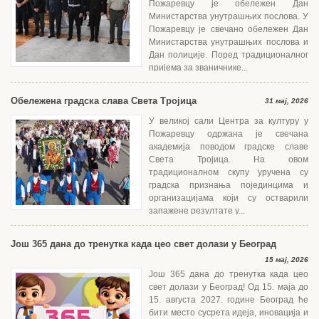
Пожаревцу је обележен Дан
Министарства унутрашњих послова. У
Пожаревцу је свечано обележен Дан
Министарства унутрашњих послова и
Дан полиције. Поред традиционалног
пријема за званичнике...
Обележена градска слава Света Тројица
31 мај, 2026
У великој сали Центра за културу у
Пожаревцу одржана је свечана
академија поводом градске славе
Света Тројица. На овом
традиционалном скупу уручена су
градска признања појединцима и
организацијама који су остварили
запажене резултате у...
Још 365 дана до тренутка када цео свет долази у Београд
15 мај, 2026
Још 365 дана до тренутка када цео
свет долази у Београд! Од 15. маја до
15. августа 2027. године Београд ће
бити место сусрета идеја, иновација и