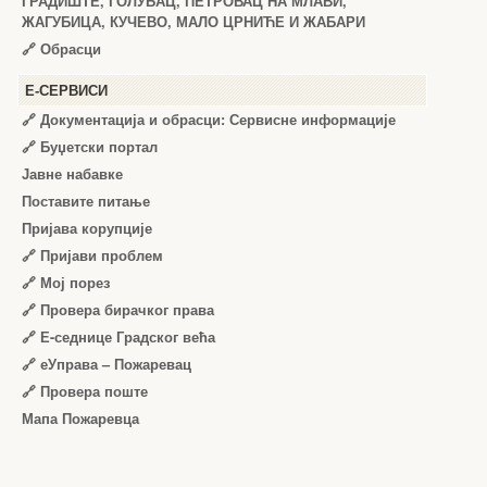
ГРАДИШТЕ, ГОЛУБАЦ, ПЕТРОВАЦ НА МЛАВИ,
ЖАГУБИЦА, КУЧЕВО, МАЛО ЦРНИЋЕ И ЖАБАРИ
🔗
Обрасци
Е-СЕРВИСИ
🔗 Документација и обрасци: Сервисне информације
🔗 Буџетски портал
Јавне набавке
Поставите питање
Пријава корупције
🔗 Пријави проблем
🔗 Мој порез
🔗 Провера бирачког права
🔗 Е-седнице Градског већа
🔗 еУправа – Пожаревац
🔗 Провера поште
Мапа Пожаревца