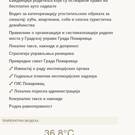
Евиденција родитеља који су остварили право на
бесплатно ауто седиште
Водич за категоризацију угоститељских објеката за
смештај: куће, апартмани, собе и сеоска туристичка
домаћинства
Правилник о организацији и систематизацији радних
места у Градској управи Града Пожаревца
Локалне таксе, накнаде и допринос
Стратегија управљања ризицима
Привредни савет Града Пожаревца
🔗
Извештај о раду инспекцијских органа
🔗
Годишњи планови инспекцијских надзора
🔗 ГИС Пожаревац
🔗 Локална пореска администрација
Комуналне таксе и накнаде
Родна равноправност
ТЕМПЕРАТУРА ВАЗДУХА
36.8°C