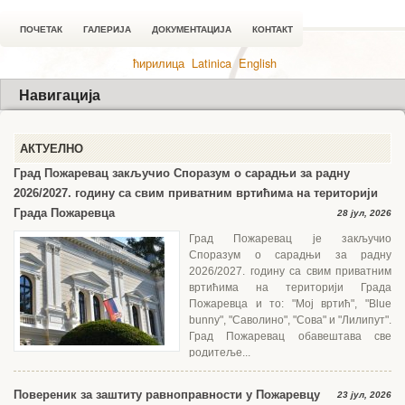
ПОЧЕТАК
ГАЛЕРИЈА
ДОКУМЕНТАЦИЈА
КОНТАКТ
ћирилица
Latinica
English
Навигација
АКТУЕЛНО
Град Пожаревац закључио Споразум о сарадњи за радну
2026/2027. годину са свим приватним вртићима на територији
Града Пожаревца
28 јул, 2026
Град Пожаревац је закључио
Споразум о сарадњи за радну
2026/2027. годину са свим приватним
вртићима на територији Града
Пожаревца и то: "Мој вртић", "Blue
bunny", "Саволино", "Сова" и "Лилипут".
Град Пожаревац обавештава све
родитеље...
Повереник за заштиту равноправности у Пожаревцу
23 јул, 2026