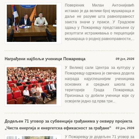
Повереник Милан Антонијевић
истакао је да велики број мушкараца и
даље не разуме шта равноправност
заиста значи у пракси. У Градском
здању у Пожаревцу представљени су
резултати истраживања о перцепцији
мушкараца о родној равноправности,...
Награђени најбољи ученици Пожаревца
09 јул, 2026
У Великој сали Центра за културу у
Пожаревцу одржана је свечана додела
награда најуспешнијим ученицима
основних и средњих школа са
територије Града Пожаревца.
Признања су добили ученици који су
освојили једно од прва три...
Додељен 71 уговор за субвенције грађанима у оквиру пројекта
„Чиста енергија и енергетска ефикасност за грађане“
03 јун, 2026
У Пожаревцу је додељен 71 уговор за