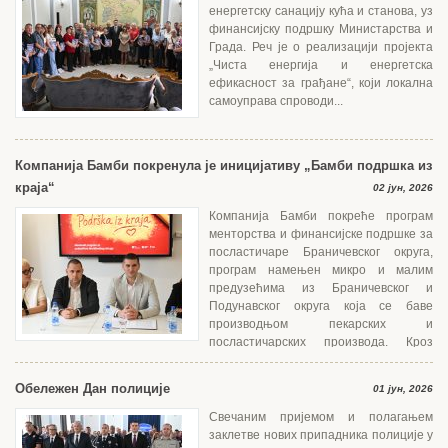
енергетску санацију кућа и станова, уз
финансијску подршку Министарства и
Града. Реч је о реализацији пројекта
„Чиста енергија и енергетска
ефикасност за грађане“, који локална
самоуправа спроводи...
Компанија Бамби покренула је иницијативу „Бамби подршка из
краја“
02 јун, 2026
Компанија Бамби покреће програм
менторства и финансијске подршке за
посластичаре Браничевског округа,
програм намењен микро и малим
предузећима из Браничевског и
Подунавског округа која се баве
производњом пекарских и
посластичарских производа. Кроз
едукацију, менторски...
Обележен Дан полиције
01 јун, 2026
Свечаним пријемом и полагањем
заклетве нових припадника полиције у