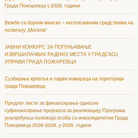
Града Пожаревца у 2026. години
Вежбе са бојним минско – експлозивним средствима на
полигону „Могила“
ЈАВНИ КОНКУРС ЗА ПОПУЊАВАЊЕ
ИЗВРШИЛАЧКИХ РАДНИХ МЕСТА У ГРАДСКОЈ
УПРАВИ ГРАДА ПОЖАРЕВЦА
Сузбијање крпеља и ларви комараца на територији
града Пожаревца
Предлог листе за финансирање односно
суфинансирање пројеката за реализацију Програма
унапређења положаја особа са инвалидитетом Града
Пожаревца 2026-2028. у 2026. години