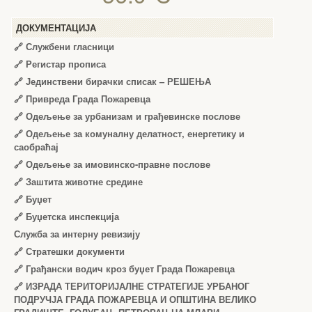
ДОКУМЕНТАЦИЈА
🔗
Службени гласници
🔗
Регистар прописа
🔗
Јединствени бирачки списак – РЕШЕЊА
🔗
Привреда Града Пожаревца
🔗
Одељење за урбанизам и грађевинске послове
🔗
Одељење за комуналну делатност, енергетику и
саобраћај
🔗
Одељење за имовинско-правне послове
🔗
Заштита животне средине
🔗
Буџет
🔗
Буџетска инспекција
Служба за интерну ревизију
🔗
Стратешки документи
🔗
Грађански водич кроз буџет Града Пожаревца
🔗
ИЗРАДА ТЕРИТОРИЈАЛНЕ СТРАТЕГИЈЕ УРБАНОГ
ПОДРУЧЈА ГРАДА ПОЖАРЕВЦА И ОПШТИНА ВЕЛИКО