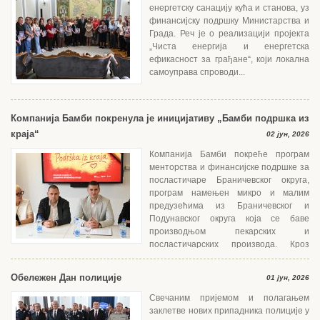
енергетску санацију кућа и станова, уз
финансијску подршку Министарства и
Града. Реч је о реализацији пројекта
„Чиста енергија и енергетска
ефикасност за грађане“, који локална
самоуправа спроводи...
Компанија Бамби покренула је иницијативу „Бамби подршка из
краја“
02 јун, 2026
Компанија Бамби покреће програм
менторства и финансијске подршке за
посластичаре Браничевског округа,
програм намењен микро и малим
предузећима из Браничевског и
Подунавског округа која се баве
производњом пекарских и
посластичарских производа. Кроз
едукацију, менторски...
Обележен Дан полиције
01 јун, 2026
Свечаним пријемом и полагањем
заклетве нових припадника полиције у