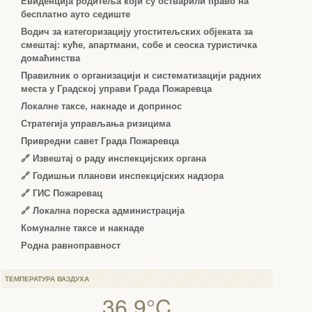
Евиденција родитеља који су остварили право на
бесплатно ауто седиште
Водич за категоризацију угоститељских објеката за
смештај: куће, апартмани, собе и сеоска туристичка
домаћинства
Правилник о организацији и систематизацији радних
места у Градској управи Града Пожаревца
Локалне таксе, накнаде и допринос
Стратегија управљања ризицима
Привредни савет Града Пожаревца
🔗
Извештај о раду инспекцијских органа
🔗
Годишњи планови инспекцијских надзора
🔗 ГИС Пожаревац
🔗 Локална пореска администрација
Комуналне таксе и накнаде
Родна равноправност
ТЕМПЕРАТУРА ВАЗДУХА
36.9°C