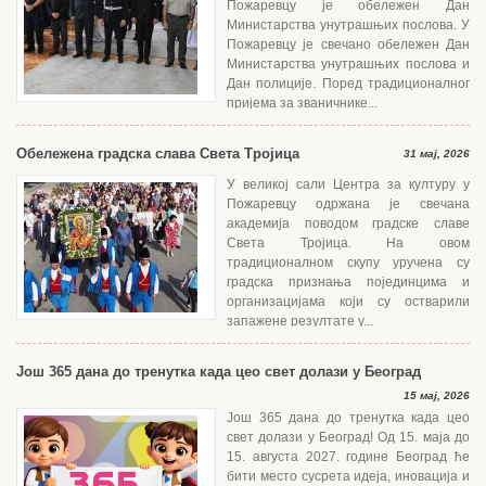
Пожаревцу је обележен Дан
Министарства унутрашњих послова. У
Пожаревцу је свечано обележен Дан
Министарства унутрашњих послова и
Дан полиције. Поред традиционалног
пријема за званичнике...
Обележена градска слава Света Тројица
31 мај, 2026
У великој сали Центра за културу у
Пожаревцу одржана је свечана
академија поводом градске славе
Света Тројица. На овом
традиционалном скупу уручена су
градска признања појединцима и
организацијама који су остварили
запажене резултате у...
Још 365 дана до тренутка када цео свет долази у Београд
15 мај, 2026
Још 365 дана до тренутка када цео
свет долази у Београд! Од 15. маја до
15. августа 2027. године Београд ће
бити место сусрета идеја, иновација и