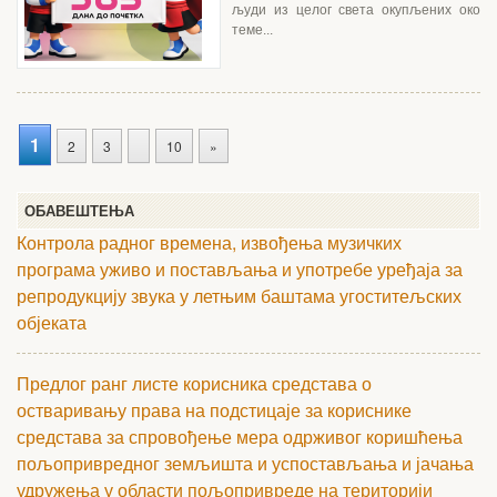
људи из целог света окупљених око
теме...
1
2
3
10
»
ОБАВЕШТЕЊА
Контрола радног времена, извођења музичких
програма уживо и постављања и употребе уређаја за
репродукцију звука у летњим баштама угоститељских
објеката
Предлог ранг листе корисника средстава о
остваривању права на подстицаје за кориснике
средстава за спровођење мера одрживог коришћења
пољопривредног земљишта и успостављања и јачања
удружења у области пољопривреде на територији