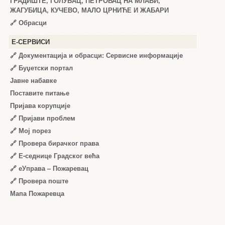
ГРАДИШТЕ, ГОЛУБАЦ, ПЕТРОВАЦ НА МЛАВИ,
ЖАГУБИЦА, КУЧЕВО, МАЛО ЦРНИЋЕ И ЖАБАРИ
🔗
Обрасци
Е-СЕРВИСИ
🔗 Документација и обрасци: Сервисне информације
🔗 Буџетски портал
Јавне набавке
Поставите питање
Пријава корупције
🔗 Пријави проблем
🔗 Мој порез
🔗 Провера бирачког права
🔗 Е-седнице Градског већа
🔗 еУправа – Пожаревац
🔗 Провера поште
Мапа Пожаревца