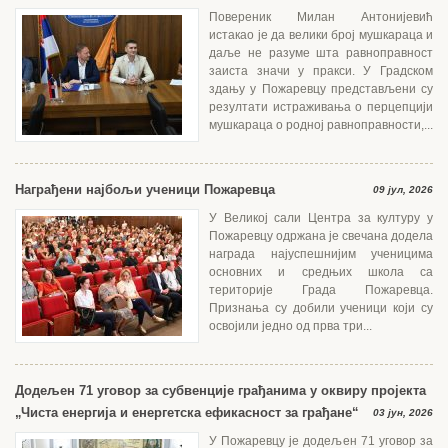
Повереник Милан Антонијевић
истакао је да велики број мушкараца и
даље не разуме шта равноправност
заиста значи у пракси. У Градском
здању у Пожаревцу представљени су
резултати истраживања о перцепцији
мушкараца о родној равноправности,...
Награђени најбољи ученици Пожаревца
09 јул, 2026
У Великој сали Центра за културу у
Пожаревцу одржана је свечана додела
награда најуспешнијим ученицима
основних и средњих школа са
територије Града Пожаревца.
Признања су добили ученици који су
освојили једно од прва три...
Додељен 71 уговор за субвенције грађанима у оквиру пројекта
„Чиста енергија и енергетска ефикасност за грађане“
03 јун, 2026
У Пожаревцу је додељен 71 уговор за