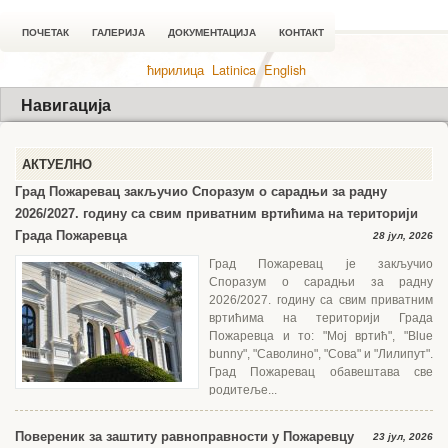
ПОЧЕТАК
ГАЛЕРИЈА
ДОКУМЕНТАЦИЈА
КОНТАКТ
ћирилица
Latinica
English
Навигација
АКТУЕЛНО
Град Пожаревац закључио Споразум о сарадњи за радну
2026/2027. годину са свим приватним вртићима на територији
Града Пожаревца
28 јул, 2026
Град Пожаревац је закључио
Споразум о сарадњи за радну
2026/2027. годину са свим приватним
вртићима на територији Града
Пожаревца и то: "Мој вртић", "Blue
bunny", "Саволино", "Сова" и "Лилипут".
Град Пожаревац обавештава све
родитеље...
Повереник за заштиту равноправности у Пожаревцу
23 јул, 2026