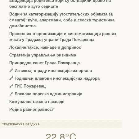
Евиденција родитеља који су остварили право на
бесплатно ауто седиште
Водич за категоризацију угоститељских објеката за
смештај: куће, апартмани, собе и сеоска туристичка
домаћинства
Правилник о организацији и систематизацији радних
места у Градској управи Града Пожаревца
Локалне таксе, накнаде и допринос
Стратегија управљања ризицима
Привредни савет Града Пожаревца
🔗
Извештај о раду инспекцијских органа
🔗
Годишњи планови инспекцијских надзора
🔗 ГИС Пожаревац
🔗 Локална пореска администрација
Комуналне таксе и накнаде
Родна равноправност
ТЕМПЕРАТУРА ВАЗДУХА
22.8°C