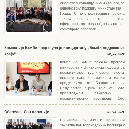
енергетску санацију кућа и станова, уз
финансијску подршку Министарства и
Града. Реч је о реализацији пројекта
„Чиста енергија и енергетска
ефикасност за грађане“, који локална
самоуправа спроводи...
Компанија Бамби покренула је иницијативу „Бамби подршка из
краја“
02 јун, 2026
Компанија Бамби покреће програм
менторства и финансијске подршке за
посластичаре Браничевског округа,
програм намењен микро и малим
предузећима из Браничевског и
Подунавског округа која се баве
производњом пекарских и
посластичарских производа. Кроз
едукацију, менторски...
Обележен Дан полиције
01 јун, 2026
Свечаним пријемом и полагањем
заклетве нових припадника полиције у