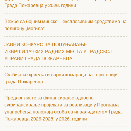
Града Пожаревца у 2026. години
Вежбе са бојним минско – експлозивним средствима на
полигону „Могила“
ЈАВНИ КОНКУРС ЗА ПОПУЊАВАЊЕ
ИЗВРШИЛАЧКИХ РАДНИХ МЕСТА У ГРАДСКОЈ
УПРАВИ ГРАДА ПОЖАРЕВЦА
Сузбијање крпеља и ларви комараца на територији
града Пожаревца
Предлог листе за финансирање односно
суфинансирање пројеката за реализацију Програма
унапређења положаја особа са инвалидитетом Града
Пожаревца 2026-2028. у 2026. години