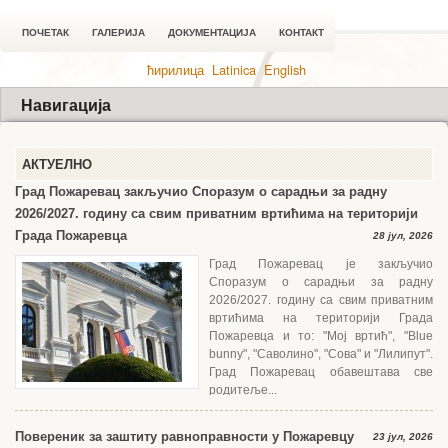
ПОЧЕТАК
ГАЛЕРИЈА
ДОКУМЕНТАЦИЈА
КОНТАКТ
ћирилица
Latinica
English
Навигација
АКТУЕЛНО
Град Пожаревац закључио Споразум о сарадњи за радну
2026/2027. годину са свим приватним вртићима на територији
Града Пожаревца
28 јул, 2026
Град Пожаревац је закључио
Споразум о сарадњи за радну
2026/2027. годину са свим приватним
вртићима на територији Града
Пожаревца и то: "Мој вртић", "Blue
bunny", "Саволино", "Сова" и "Лилипут".
Град Пожаревац обавештава све
родитеље...
Повереник за заштиту равноправности у Пожаревцу
23 јул, 2026