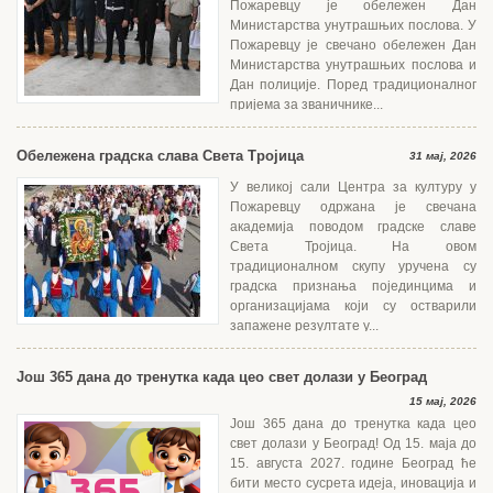
Пожаревцу је обележен Дан
Министарства унутрашњих послова. У
Пожаревцу је свечано обележен Дан
Министарства унутрашњих послова и
Дан полиције. Поред традиционалног
пријема за званичнике...
Обележена градска слава Света Тројица
31 мај, 2026
У великој сали Центра за културу у
Пожаревцу одржана је свечана
академија поводом градске славе
Света Тројица. На овом
традиционалном скупу уручена су
градска признања појединцима и
организацијама који су остварили
запажене резултате у...
Још 365 дана до тренутка када цео свет долази у Београд
15 мај, 2026
Још 365 дана до тренутка када цео
свет долази у Београд! Од 15. маја до
15. августа 2027. године Београд ће
бити место сусрета идеја, иновација и