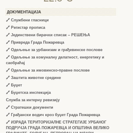
ДОКУМЕНТАЦИЈА
🔗
Службени гласници
🔗
Регистар прописа
🔗
Јединствени бирачки списак – РЕШЕЊА
🔗
Привреда Града Пожаревца
🔗
Одељење за урбанизам и грађевинске послове
🔗
Одељење за комуналну делатност, енергетику и
саобраћај
🔗
Одељење за имовинско-правне послове
🔗
Заштита животне средине
🔗
Буџет
🔗
Буџетска инспекција
Служба за интерну ревизију
🔗
Стратешки документи
🔗
Грађански водич кроз буџет Града Пожаревца
🔗
ИЗРАДА ТЕРИТОРИЈАЛНЕ СТРАТЕГИЈЕ УРБАНОГ
ПОДРУЧЈА ГРАДА ПОЖАРЕВЦА И ОПШТИНА ВЕЛИКО