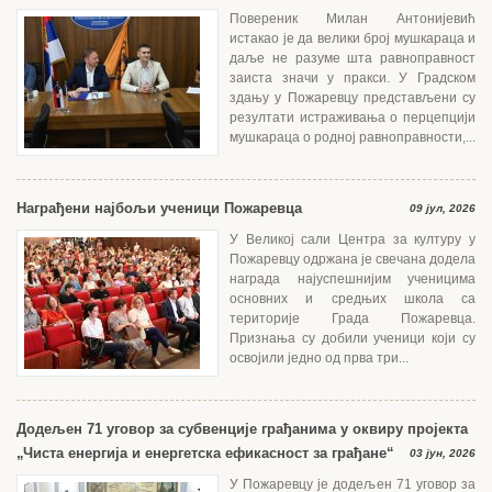
Повереник Милан Антонијевић
истакао је да велики број мушкараца и
даље не разуме шта равноправност
заиста значи у пракси. У Градском
здању у Пожаревцу представљени су
резултати истраживања о перцепцији
мушкараца о родној равноправности,...
Награђени најбољи ученици Пожаревца
09 јул, 2026
У Великој сали Центра за културу у
Пожаревцу одржана је свечана додела
награда најуспешнијим ученицима
основних и средњих школа са
територије Града Пожаревца.
Признања су добили ученици који су
освојили једно од прва три...
Додељен 71 уговор за субвенције грађанима у оквиру пројекта
„Чиста енергија и енергетска ефикасност за грађане“
03 јун, 2026
У Пожаревцу је додељен 71 уговор за