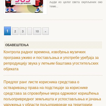
људи из целог света окупљених око
теме...
1
2
3
10
»
ОБАВЕШТЕЊА
Контрола радног времена, извођења музичких
програма уживо и постављања и употребе уређаја за
репродукцију звука у летњим баштама угоститељских
објеката
Предлог ранг листе корисника средстава о
остваривању права на подстицаје за кориснике
средстава за спровођење мера одрживог коришћења
пољопривредног земљишта и успостављања и јачања
удружења у области пољопривреде на територији