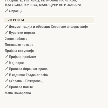
ГРАДИШТЕ, ГОЛУБАЦ, ПЕТРОВАЦ НА МЛАВИ,
ЖАГУБИЦА, КУЧЕВО, МАЛО ЦРНИЋЕ И ЖАБАРИ
🔗
Обрасци
Е-СЕРВИСИ
🔗 Документација и обрасци: Сервисне информације
🔗 Буџетски портал
Јавне набавке
Поставите питање
Пријава корупције
🔗 Пријави проблем
🔗 Мој порез
🔗 Провера бирачког права
🔗 Е-седнице Градског већа
🔗 еУправа – Пожаревац
🔗 Провера поште
Мапа Пожаревца