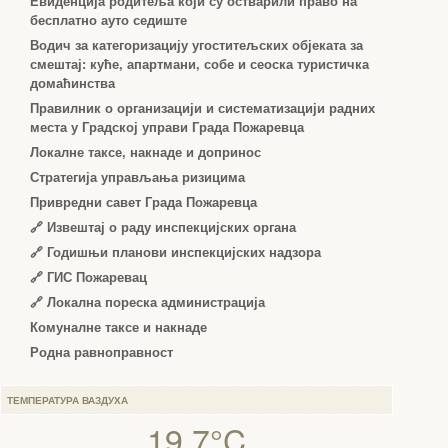
Евиденција родитеља који су остварили право на
бесплатно ауто седиште
Водич за категоризацију угоститељских објеката за
смештај: куће, апартмани, собе и сеоска туристичка
домаћинства
Правилник о организацији и систематизацији радних
места у Градској управи Града Пожаревца
Локалне таксе, накнаде и допринос
Стратегија управљања ризицима
Привредни савет Града Пожаревца
🔗
Извештај о раду инспекцијских органа
🔗
Годишњи планови инспекцијских надзора
🔗 ГИС Пожаревац
🔗 Локална пореска администрација
Комуналне таксе и накнаде
Родна равноправност
ТЕМПЕРАТУРА ВАЗДУХА
19.7°C