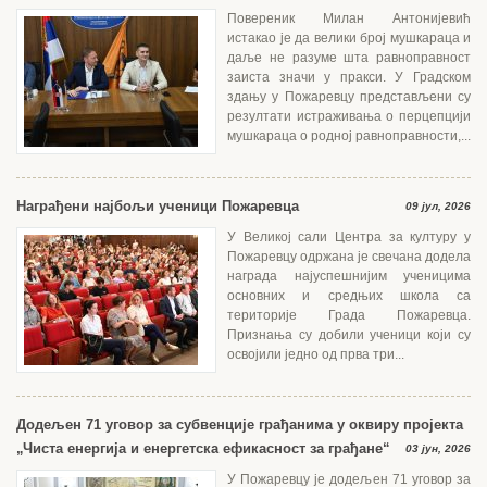
Повереник Милан Антонијевић
истакао је да велики број мушкараца и
даље не разуме шта равноправност
заиста значи у пракси. У Градском
здању у Пожаревцу представљени су
резултати истраживања о перцепцији
мушкараца о родној равноправности,...
Награђени најбољи ученици Пожаревца
09 јул, 2026
У Великој сали Центра за културу у
Пожаревцу одржана је свечана додела
награда најуспешнијим ученицима
основних и средњих школа са
територије Града Пожаревца.
Признања су добили ученици који су
освојили једно од прва три...
Додељен 71 уговор за субвенције грађанима у оквиру пројекта
„Чиста енергија и енергетска ефикасност за грађане“
03 јун, 2026
У Пожаревцу је додељен 71 уговор за