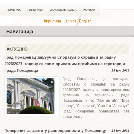
ПОЧЕТАК
ГАЛЕРИЈА
ДОКУМЕНТАЦИЈА
КОНТАКТ
ћирилица
Latinica
English
Навигација
АКТУЕЛНО
Град Пожаревац закључио Споразум о сарадњи за радну
2026/2027. годину са свим приватним вртићима на територији
Града Пожаревца
28 јул, 2026
Град Пожаревац је закључио
Споразум о сарадњи за радну
2026/2027. годину са свим приватним
вртићима на територији Града
Пожаревца и то: "Мој вртић", "Blue
bunny", "Саволино", "Сова" и "Лилипут".
Град Пожаревац обавештава све
родитеље...
Повереник за заштиту равноправности у Пожаревцу
23 јул, 2026