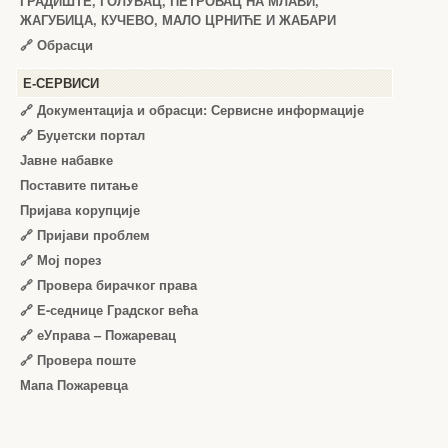
ГРАДИШТЕ, ГОЛУБАЦ, ПЕТРОВАЦ НА МЛАВИ,
ЖАГУБИЦА, КУЧЕВО, МАЛО ЦРНИЋЕ И ЖАБАРИ
🔗
Обрасци
Е-СЕРВИСИ
🔗 Документација и обрасци: Сервисне информације
🔗 Буџетски портал
Јавне набавке
Поставите питање
Пријава корупције
🔗 Пријави проблем
🔗 Мој порез
🔗 Провера бирачког права
🔗 Е-седнице Градског већа
🔗 еУправа – Пожаревац
🔗 Провера поште
Мапа Пожаревца