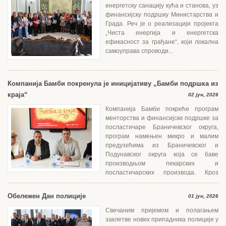
енергетску санацију кућа и станова, уз
финансијску подршку Министарства и
Града. Реч је о реализацији пројекта
„Чиста енергија и енергетска
ефикасност за грађане“, који локална
самоуправа спроводи...
Компанија Бамби покренула је иницијативу „Бамби подршка из
краја“
02 јун, 2026
Компанија Бамби покреће програм
менторства и финансијске подршке за
посластичаре Браничевског округа,
програм намењен микро и малим
предузећима из Браничевског и
Подунавског округа која се баве
производњом пекарских и
посластичарских производа. Кроз
едукацију, менторски...
Обележен Дан полиције
01 јун, 2026
Свечаним пријемом и полагањем
заклетве нових припадника полиције у