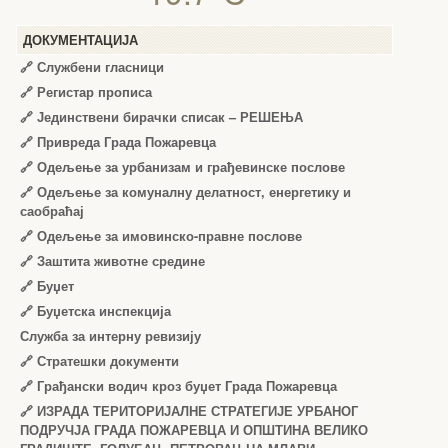
ДОКУМЕНТАЦИЈА
🔗
Службени гласници
🔗
Регистар прописа
🔗
Јединствени бирачки списак – РЕШЕЊА
🔗
Привреда Града Пожаревца
🔗
Одељење за урбанизам и грађевинске послове
🔗
Одељење за комуналну делатност, енергетику и
саобраћај
🔗
Одељење за имовинско-правне послове
🔗
Заштита животне средине
🔗
Буџет
🔗
Буџетска инспекција
Служба за интерну ревизију
🔗
Стратешки документи
🔗
Грађански водич кроз буџет Града Пожаревца
🔗
ИЗРАДА ТЕРИТОРИЈАЛНЕ СТРАТЕГИЈЕ УРБАНОГ
ПОДРУЧЈА ГРАДА ПОЖАРЕВЦА И ОПШТИНА ВЕЛИКО