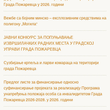
Града Пожаревца у 2026. години
Вежбе са бојним минско – експлозивним средствима на
полигону „Могила“
ЈАВНИ КОНКУРС ЗА ПОПУЊАВАЊЕ
ИЗВРШИЛАЧКИХ РАДНИХ МЕСТА У ГРАДСКОЈ
УПРАВИ ГРАДА ПОЖАРЕВЦА
Сузбијање крпеља и ларви комараца на територији
града Пожаревца
Предлог листе за финансирање односно
суфинансирање пројеката за реализацију Програма
унапређења положаја особа са инвалидитетом Града
Пожаревца 2026-2028. у 2026. години