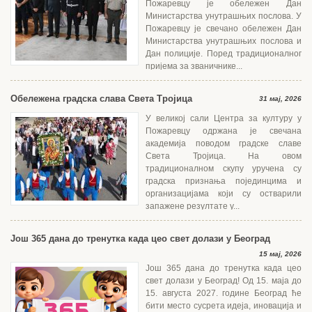
Пожаревцу је обележен Дан
Министарства унутрашњих послова. У
Пожаревцу је свечано обележен Дан
Министарства унутрашњих послова и
Дан полиције. Поред традиционалног
пријема за званичнике...
Обележена градска слава Света Тројица
31 мај, 2026
У великој сали Центра за културу у
Пожаревцу одржана је свечана
академија поводом градске славе
Света Тројица. На овом
традиционалном скупу уручена су
градска признања појединцима и
организацијама који су остварили
запажене резултате у...
Још 365 дана до тренутка када цео свет долази у Београд
15 мај, 2026
Још 365 дана до тренутка када цео
свет долази у Београд! Од 15. маја до
15. августа 2027. године Београд ће
бити место сусрета идеја, иновација и