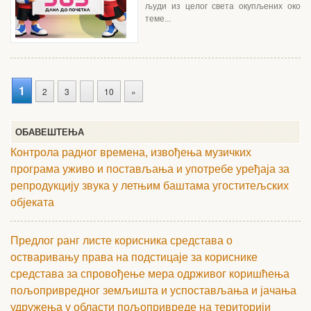
људи из целог света окупљених око
теме...
1
2
3
10
»
ОБАВЕШТЕЊА
Контрола радног времена, извођења музичких
програма уживо и постављања и употребе уређаја за
репродукцију звука у летњим баштама угоститељских
објеката
Предлог ранг листе корисника средстава о
остваривању права на подстицаје за кориснике
средстава за спровођење мера одрживог коришћења
пољопривредног земљишта и успостављања и јачања
удружења у области пољопривреде на територији