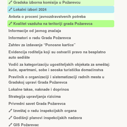
🔗
Gradska izborna komisija u Požarevcu
🔗 Lokalni izbori 2024
Anketa o proceni javnozdravstvenih potreba
🔗 Kvalitet vazduha na teritoriji grada Požarevca
Informacije od javnog značaja
Informatori o radu Grada Požarevca
Zahtev za izdavanje “Ponosne kartice”
Еvidencija roditelja koji su ostvarili pravo na besplatno
auto sedište
Vodič za kategorizaciju ugostiteljskih objekata za smeštaj:
kuće, apartmani, sobe i seoska turistička domaćinstva
Pravilnik o organizaciji i sistematizaciji radnih mesta u
Gradskoj upravi Grada Požarevca
Lokalne takse, naknade i doprinos
Strategija upravljanja rizicima
Privredni savet Grada Požarevca
🔗
Izveštaj o radu inspekcijskih organa
🔗
Godišnji planovi inspekcijskih nadzora
🔗 GIS Požarevac