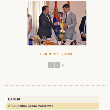
POKRENI SLADOVE
1
2
►
BANERI
🔗 Skupština Grada Požarevca