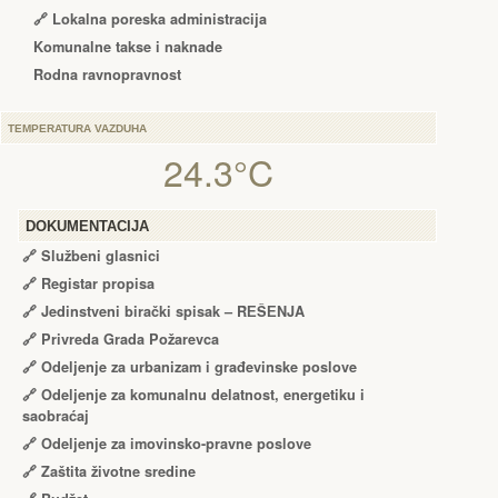
🔗 Lokalna poreska administracija
Komunalne takse i naknade
Rodna ravnopravnost
TEMPERATURA VAZDUHA
24.3°C
DOKUMENTACIJA
🔗
Službeni glasnici
🔗
Registar propisa
🔗
Jedinstveni birački spisak – RЕŠЕNJA
🔗
Privreda Grada Požarevca
🔗
Odeljenje za urbanizam i građevinske poslove
🔗
Odeljenje za komunalnu delatnost, energetiku i
saobraćaj
🔗
Odeljenje za imovinsko-pravne poslove
🔗
Zaštita životne sredine