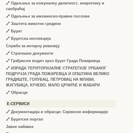
🔗
Одељење за комуналну делатност, енергетику и
саобраћај
🔗
Одељење за имовинско-правне послове
🔗
Заштита животне средине
🔗
Буџет
🔗
Буџетска инспекција
Служба за интерну ревизију
🔗
Стратешки документи
🔗
Грађански водич кроз буџет Града Пожаревца
🔗
ИЗРАДА ТЕРИТОРИЈАЛНЕ СТРАТЕГИЈЕ УРБАНОГ
ПОДРУЧЈА ГРАДА ПОЖАРЕВЦА И ОПШТИНА ВЕЛИКО
ГРАДИШТЕ, ГОЛУБАЦ, ПЕТРОВАЦ НА МЛАВИ,
ЖАГУБИЦА, КУЧЕВО, МАЛО ЦРНИЋЕ И ЖАБАРИ
🔗
Обрасци
Е-СЕРВИСИ
🔗 Документација и обрасци: Сервисне информације
🔗 Буџетски портал
Јавне набавке