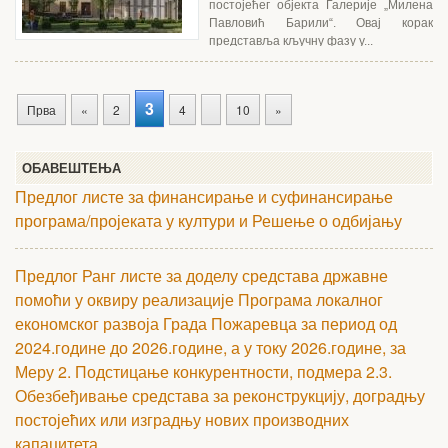
постојећег објекта Галерије „Милена
Павловић Барили“. Овај корак
представља кључну фазу у...
3
Прва
«
2
4
10
»
ОБАВЕШТЕЊА
Предлог листе за финансирање и суфинансирање
програма/пројеката у култури и Решење о одбијању
Предлог Ранг листе за доделу средстава државне
помоћи у оквиру реализације Програма локалног
економског развоја Града Пожаревца за период од
2024.године до 2026.године, а у току 2026.године, за
Меру 2. Подстицање конкурентности, подмера 2.3.
Обезбеђивање средстава за реконструкцију, доградњу
постојећих или изградњу нових производних
капацитета