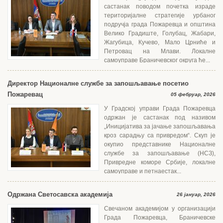
састанак поводом почетка израде
територијалне стратегије урбаног
подручја града Пожаревца и општина
Велико Градиште, Голубац, Жабари,
Жагубица, Кучево, Мало Црниће и
Петровац на Млави. Локалне
самоуправе Браничевског округа ће...
Директор Националне службе за запошљавање посетио
Пожаревац
05 фебруар, 2026
У Градској управи Града Пожаревца
одржан је састанак под називом
„Иницијатива за јачање запошљавања
кроз сарадњу са привредом“. Скуп је
окупио представнике Националне
службе за запошљавање (НСЗ),
Привредне коморе Србије, локалне
самоуправе и петнаестак...
Одржана Светосавска академија
26 јануар, 2026
Свечаном академијом у организацији
Града Пожаревца, Браничевске