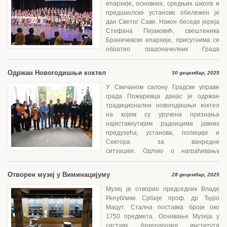
епархије, основних, средњих школа и
предшколске установе обележен је
дан Светог Саве. Након беседе јереја
Стефана Пејаковић, свештеника
Браничевске епархије, присутнима се
обратио градоначелник Града
Пожаревца Саша...
Одржан Новогодишњи коктел
30 децембар, 2025
У Свечаном салону Градске управе
града Пожаревца данас је одржан
традиционални новогодишњи коктел
на којем су уручена признања
најистакнутијим радницима јавних
предузећа, установа, полиције и
Сектора за ванредне
ситуације. Одлуку о награђивању
донело је Градско веће...
Отворен музеј у Виминацијуму
28 децембар, 2025
Музеј је отворио председник Владе
Републике Србије проф. др Ђуро
Мацут. Стална поставка броји око
1750 предмета. Оснивање Музеја у
саставу Археолошког института