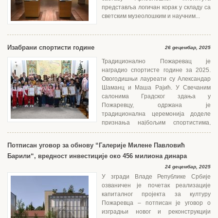
представља логичан корак у складу са
светским музеолошким и научним...
Изабрани спортисти године
26 децембар, 2025
Традиционално Пожаревац је
наградио спортисте године за 2025.
Овогодишњи лауреати су Александар
Шаманц и Маша Рајић. У Свечаним
салонима Градског здања у
Пожаревцу, одржана је
традиционална церемонија доделе
признања најбољим спортистима,
тренерима, екипама и...
Потписан уговор за обнову “Галерије Милене Павловић
Барили“, вредност инвестиције око 456 милиона динара
24 децембар, 2025
У згради Владе Републике Србије
озваничен је почетак реализације
капиталног пројекта за културу
Пожаревца – потписан је уговор о
изградњи новог и реконструкцији