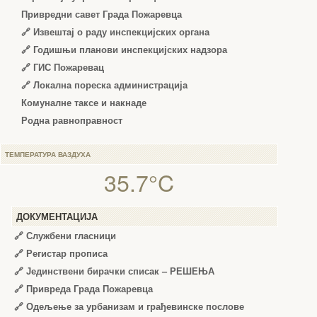
Привредни савет Града Пожаревца
🔗
Извештај о раду инспекцијских органа
🔗
Годишњи планови инспекцијских надзора
🔗 ГИС Пожаревац
🔗 Локална пореска администрација
Комуналне таксе и накнаде
Родна равноправност
ТЕМПЕРАТУРА ВАЗДУХА
35.7°C
ДОКУМЕНТАЦИЈА
🔗
Службени гласници
🔗
Регистар прописа
🔗
Јединствени бирачки списак – РЕШЕЊА
🔗
Привреда Града Пожаревца
🔗
Одељење за урбанизам и грађевинске послове