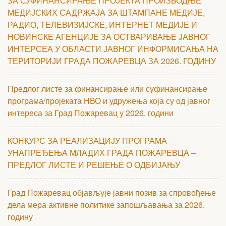
ЗА СУФИНАНСИРАЊЕ ПРОЈЕКТА ПРОИЗВОДЊЕ
МЕДИЈСКИХ САДРЖАЈА ЗА ШТАМПАНЕ МЕДИЈЕ,
РАДИО, ТЕЛЕВИЗИЈСКЕ, ИНТЕРНЕТ МЕДИЈЕ И
НОВИНСКЕ АГЕНЦИЈЕ ЗА ОСТВАРИВАЊЕ ЈАВНОГ
ИНТЕРСЕА У ОБЛАСТИ ЈАВНОГ ИНФОРМИСАЊА НА
ТЕРИТОРИЈИ ГРАДА ПОЖАРЕВЦА ЗА 2026. ГОДИНУ
Предлог листе за финансирање или суфинансирање
програма/пројеката НВО и удружења која су од јавног
интереса за Град Пожаревац у 2026. години
КОНКУРС ЗА РЕАЛИЗАЦИЈУ ПРОГРАМА
УНАПРЕЂЕЊА МЛАДИХ ГРАДА ПОЖАРЕВЦА –
ПРЕДЛОГ ЛИСТЕ И РЕШЕЊЕ О ОДБИЈАЊУ
Град Пожаревац објављује јавни позив за спровођење
дела мера активне политике запошљавања за 2026.
годину