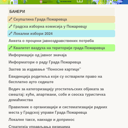
БАНЕРИ
🔗 Скупштина Града Пожаревца
🔗
Градска изборна комисија у Пожаревцу
🔗 Локални избори 2024
Анкета о процени јавноздравствених потреба
🔗 Квалитет ваздуха на територији града Пожаревца
Информације од јавног значаја
Информатори о раду Града Пожаревца
Захтев за издавање “Поносне картице”
Евиденција родитеља који су остварили право на
бесплатно ауто седиште
Водич за категоризацију угоститељских објеката за
смештај: куће, апартмани, собе и сеоска туристичка
домаћинства
Правилник о организацији и систематизацији радних
места у Градској управи Града Пожаревца
Локалне таксе, накнаде и допринос
Стратегија управљања ризицима