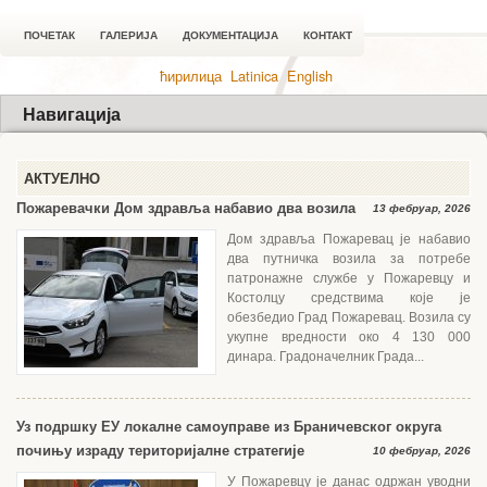
ПОЧЕТАК
ГАЛЕРИЈА
ДОКУМЕНТАЦИЈА
КОНТАКТ
ћирилица
Latinica
English
Навигација
АКТУЕЛНО
Пожаревачки Дом здравља набавио два возила
13 фебруар, 2026
Дом здравља Пожаревац је набавио
два путничка возила за потребе
патронажне службе у Пожаревцу и
Костолцу средствима које је
обезбедио Град Пожаревац. Возила су
укупне вредности око 4 130 000
динара. Градоначелник Града...
Уз подршку ЕУ локалне самоуправе из Браничевског округа
почињу израду територијалне стратегије
10 фебруар, 2026
У Пожаревцу је данас одржан уводни