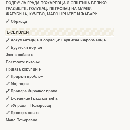
ПОДРУЧЈА ГРАДА ПОЖАРЕВЦА И ОПШТИНА ВЕЛИКО
ГРАДИШТЕ, ГОЛУБАЦ, ПЕТРОВАЦ НА МЛАВИ,
ЖАГУБИЦА, КУЧЕВО, МАЛО ЦРНИЋЕ И ЖАБАРИ
🔗
Обрасци
Е-СЕРВИСИ
🔗 Документација и обрасци: Сервисне информације
🔗 Буџетски портал
Јавне набавке
Поставите питање
Пријава корупције
🔗 Пријави проблем
🔗 Мој порез
🔗 Провера бирачког права
🔗 Е-седнице Градског већа
🔗 еУправа – Пожаревац
🔗 Провера поште
Мапа Пожаревца