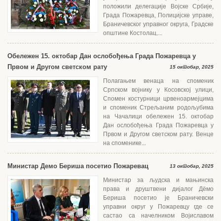
положили делегације Војске Србије,
Града Пожаревца, Полицијске управе,
Браничевског управног округа, Градске
општине Костолац,...
Обележен 15. октобар Дан ослобођења Града Пожаревца у
Првом и Другом светском рату
15 октобар, 2025
Полагањем венаца на споменик
Српском војнику у Косовској улици,
Спомен костурници црвеноармејцима
и споменик Стрељаним родољубима
на Чачалици обележен 15. октобар
Дан ослобођења Града Пожаревца у
Првом и Другом светском рату. Венце
на споменике...
Министар Демо Бериша посетио Пожаревац
13 октобар, 2025
Министар за људска и мањинска
права и друштвени дијалог Дëмо
Бериша посетио је Браничевски
управни округ у Пожаревцу где се
састао са начелником Војиславом