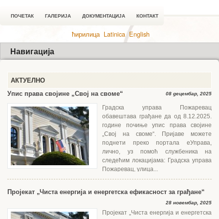
ПОЧЕТАК
ГАЛЕРИЈА
ДОКУМЕНТАЦИЈА
КОНТАКТ
ћирилица
Latinica
English
Навигација
АКТУЕЛНО
Упис права својине „Свој на своме“
08 децембар, 2025
Градска управа Пожаревац
обавештава грађане да од 8.12.2025.
године почиње упис права својине
„Свој на своме“. Пријаве можете
поднети преко портала еУправа,
лично, уз помоћ службеника на
следећим локацијама: Градска управа
Пожаревац, улица...
Пројекат „Чиста енергија и енергетска ефикасност за грађане“
28 новембар, 2025
Пројекат „Чиста енергија и енергетска