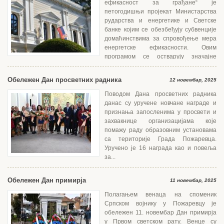
ефикасност за грађане“ је
петогодишњи пројекат Министарства
рударства и енергетике и Светске
банке којим се обезбеђују субвенције
домаћинствима за спровођење мера
енергетске ефикасности. Овим
програмом се остварују значајне
уштеде енергије,...
Обележен Дан просветних радника
12 новембар, 2025
Поводом Дана просветних радника
данас су уручене новчане награде и
признања запосленима у просвети и
захвакнице организацијама које
помажу раду образовним установама
са територије Града Пожаревца.
Уручено је 16 награда као и повеља
за...
Обележен Дан примирја
11 новембар, 2025
Полагањем венаца на споменик
Српском војнику у Пожаревцу је
обележен 11. новембар Дан примирја
у Првом светском рату. Венце су