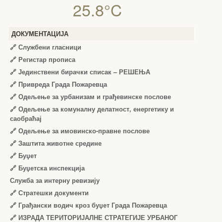
25.8°C
ДОКУМЕНТАЦИЈА
🔗
Службени гласници
🔗
Регистар прописа
🔗
Јединствени бирачки списак – РЕШЕЊА
🔗
Привреда Града Пожаревца
🔗
Одељење за урбанизам и грађевинске послове
🔗
Одељење за комуналну делатност, енергетику и
саобраћај
🔗
Одељење за имовинско-правне послове
🔗
Заштита животне средине
🔗
Буџет
🔗
Буџетска инспекција
Служба за интерну ревизију
🔗
Стратешки документи
🔗
Грађански водич кроз буџет Града Пожаревца
🔗
ИЗРАДА ТЕРИТОРИЈАЛНЕ СТРАТЕГИЈЕ УРБАНОГ