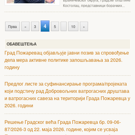
Браничевског округа, Градске општине
Костолац, представници борачких...
4
Прва
«
3
5
10
»
ОБАВЕШТЕЊА
Град Пожаревац објављује јавни позив за спровођење
дела мера активне политике запошљавања за 2026.
годину
Предлог листе за суфинансирање програма/пројеката
који подстичу рад Добровољних ватрогасних друштава
и ватрогасних савеза на територији Града Пожаревца у
2026. години
Решење Градског већа Града Пожаревца бр. 09-06-
87/2026-3 од 22. маја 2026. године, којим се усваја