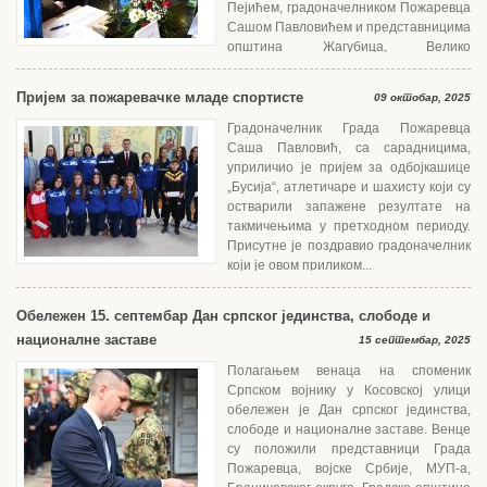
Пејићем, градоначелником Пожаревца
Сашом Павловићем и представницима
општина Жагубица, Велико
Градиште,...
Пријем за пожаревачке младе спортисте
09 октобар, 2025
Градоначелник Града Пожаревца
Саша Павловић, са сарадницима,
уприличио је пријем за одбојкашице
„Бусија“, атлетичаре и шахисту који су
остварили запажене резултате на
такмичењима у претходном периоду.
Присутне је поздравио градоначелник
који је овом приликом...
Обележен 15. септембар Дан српског јединства, слободе и
националне заставе
15 септембар, 2025
Полагањем венаца на споменик
Српском војнику у Косовској улици
обележен је Дан српског јединства,
слободе и националне заставе. Венце
су положили представници Града
Пожаревца, војске Србије, МУП-а,