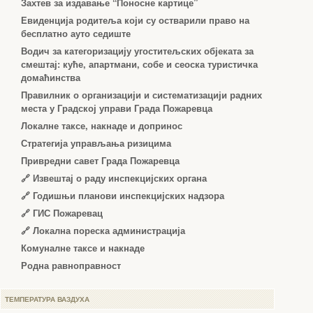
Захтев за издавање “Поносне картице”
Евиденција родитеља који су остварили право на
бесплатно ауто седиште
Водич за категоризацију угоститељских објеката за
смештај: куће, апартмани, собе и сеоска туристичка
домаћинства
Правилник о организацији и систематизацији радних
места у Градској управи Града Пожаревца
Локалне таксе, накнаде и допринос
Стратегија управљања ризицима
Привредни савет Града Пожаревца
🔗
Извештај о раду инспекцијских органа
🔗
Годишњи планови инспекцијских надзора
🔗 ГИС Пожаревац
🔗 Локална пореска администрација
Комуналне таксе и накнаде
Родна равноправност
ТЕМПЕРАТУРА ВАЗДУХА