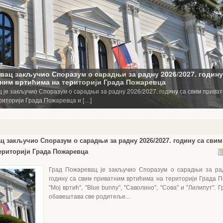
ц закључио Споразум о сарадњи за радну 2026/2027. годину са сви
ериторији Града Пожаревца
Град Пожаревац је закључио Споразум о сарадњи за рад
годину са свим приватним вртићима на територији Града П
"Мој вртић", "Blue bunny", "Саволино", "Сова" и "Лилипут".
обавештава све родитеље...