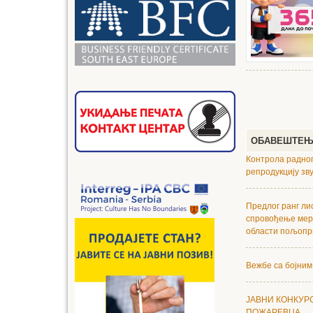
ОБАВЕШТЕ
Контрола радног
репродукцију зв
Предлог ранг ли
спровођење мер
области пољопри
Вежбе са бојним
ЈАВНИ КОНКУР
ПОЖАРЕВЦА