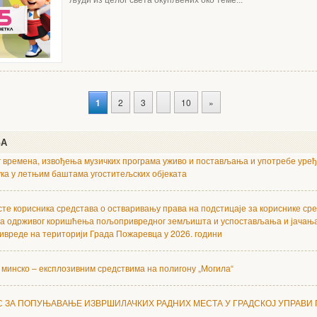
људи из целог света окупљених око теме...
1
2
3
10
»
ЊА
 времена, извођења музичких програма уживо и постављања и употребе уређ
ука у летњим баштама угоститељских објеката
сте корисника средстава о остваривању права на подстицаје за кориснике сре
а одрживог коришћења пољопривредног земљишта и успостављања и јачањ
вреде на територији Града Пожаревца у 2026. години
 минско – експлозивним средствима на полигону „Могила“
С ЗА ПОПУЊАВАЊЕ ИЗВРШИЛАЧКИХ РАДНИХ МЕСТА У ГРАДСКОЈ УПРАВИ 