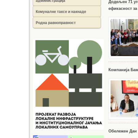
администрација
Додељен 71 уг
ефикасност за
Комуналне таксе и накнаде
Родна равноправност
Компанија Бам
Обележен Дан 