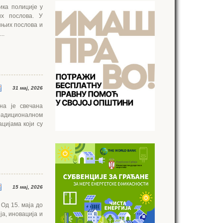
ика полиције у
х послова. У
шњих послова и
..
31 мај, 2026
на је свечана
традиционалном
цијама који су
15 мај, 2026
 Од 15. маја до
ја, иновација и