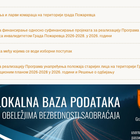
а и ларви комараца на територији града Пожаревца
за финансирање односно суфинансирање пројеката за реализацију Програм
са инвалидитетом Града Пожаревца 2026-2028. у 2026. години
а међу којима се води изборни поступак
а реализацију Програма унапређења положаја старијих лица на територији Г
ционим планом 2026-2028 у 2026. години и Решење о одбијању