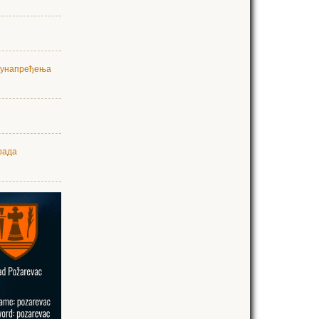
а унапређења
рада