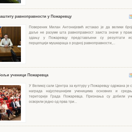
заштиту равноправности у Пожаревцу
Повереник Милан Антонијевић истакао је да велики бро
даље не разуме шта равноправност заиста значи у прак
здању у Пожаревцу представљени су резултати и
перцепцији мушкараца о родној равноправности,...
јбољи ученици Пожаревца
У Великој сали Центра за културу у Пожаревцу одржана је 
награда најуспешнијим ученицима основних и сред
територије Града Пожаревца. Признања су добили уч
освојили једно од прва три...