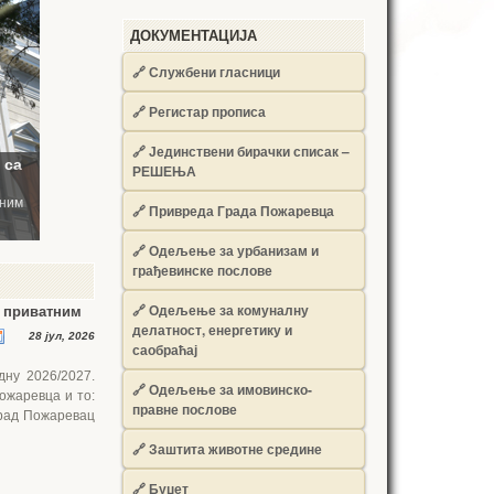
ДОКУМЕНТАЦИЈА
🔗
Службени гласници
🔗
Регистар прописа
🔗
Јединствени бирачки списак –
РЕШЕЊА
🔗
Привреда Града Пожаревца
🔗
Одељење за урбанизам и
грађевинске послове
🔗
Одељење за комуналну
м приватним
делатност, енергетику и
28 јул, 2026
саобраћај
ну 2026/2027.
🔗
Одељење за имовинско-
ожаревца и то:
правне послове
 Град Пожаревац
🔗
Заштита животне средине
🔗
Буџет