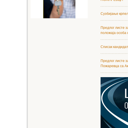
Сузбијање крпељ
Предлог листе 
положаја особа 
Списак кандидат
Предлог листе з
Пожаревца са Ак