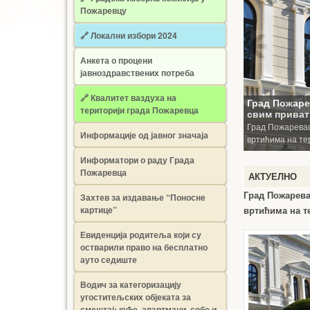
Пожаревцу
🔗 Локални избори 2024
Анкета о процени
јавноздравствених потреба
🔗 Квалитет ваздуха на
територији града Пожаревца
Информације од јавног значаја
Информатори о раду Града
Пожаревца
АКТУЕЛНО
Град Пожарева
Захтев за издавање “Поносне
картице”
вртићима на т
Евиденција родитеља који су
остварили право на бесплатно
ауто седиште
Водич за категоризацију
угоститељских објеката за
смештај: куће, апартмани, собе и