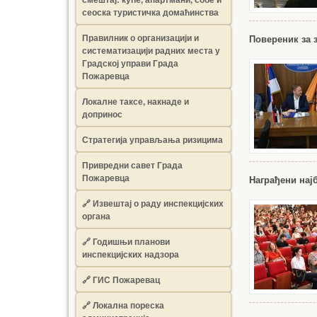
сеоска туристичка домаћинства
Правилник о организацији и
Повереник за 
систематизацији радних места у
Градској управи Града
Пожаревца
Локалне таксе, накнаде и
допринос
Стратегија управљања ризицима
Привредни савет Града
Пожаревца
Награђени на
🔗
Извештај о раду инспекцијских
органа
🔗
Годишњи планови
инспекцијских надзора
🔗 ГИС Пожаревац
🔗 Локална пореска