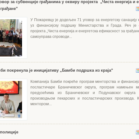
овор за субвенције грађанима у оквиру пројекта „Чиста енергија и е
 грађане“
У Пожаревцу је додељен 71 уговор за енергетску санацију 
уз финансијску подршку Министарства и Града. Реч је 
пројекта „Чиста енергија и енергетска ефикасност за грађане
самоуправа спроводи...
би покренула је иницијативу „Бамби подршка из краја“
Компанија Бамби покреће програм менторства и финансиј
посластичаре Браничевског округа, програм намењен 
предузећима из Браничевског и Подунавског округа
производњом пекарских и посластичарских производа. К
менторски...
полиције