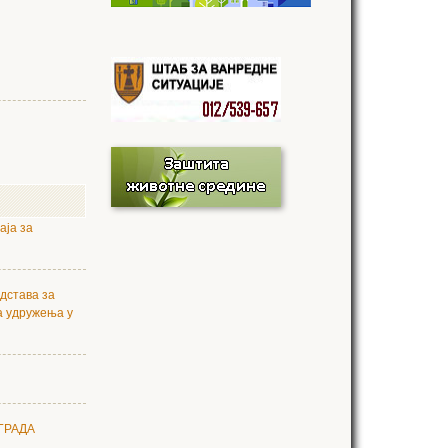
аја за
дстава за
а удружења у
ГРАДА