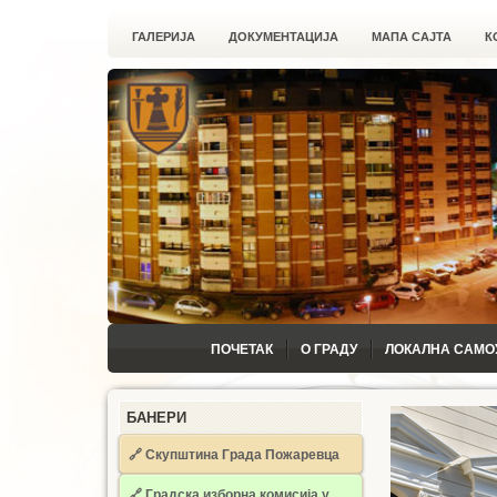
ГАЛЕРИЈА
ДОКУМЕНТАЦИЈА
МАПА САЈТА
К
ПОЧЕТАК
О ГРАДУ
ЛОКАЛНА САМО
БАНЕРИ
🔗 Скупштина Града Пожаревца
🔗
Градска изборна комисија у