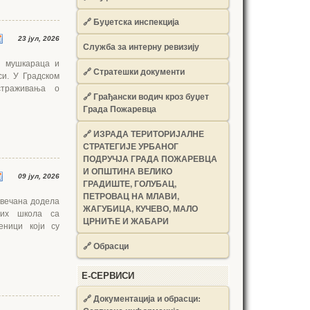
🔗
Буџетска инспекција
23 јул, 2026
Служба за интерну ревизију
ј мушкараца и
🔗
Стратешки документи
си. У Градском
страживања о
🔗
Грађански водич кроз буџет
Града Пожаревца
🔗
ИЗРАДА ТЕРИТОРИЈАЛНЕ
СТРАТЕГИЈЕ УРБАНОГ
ПОДРУЧЈА ГРАДА ПОЖАРЕВЦА
И ОПШТИНА ВЕЛИКО
09 јул, 2026
ГРАДИШТЕ, ГОЛУБАЦ,
ПЕТРОВАЦ НА МЛАВИ,
свечана додела
ЖАГУБИЦА, КУЧЕВО, МАЛО
њих школа са
ЦРНИЋЕ И ЖАБАРИ
еници који су
🔗
Обрасци
Е-СЕРВИСИ
🔗 Документација и обрасци: