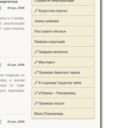
Сервисне информације
нергетска
03 јун, 2026
🔗 Буџетски портал
кућа и станова,
Јавне набавке
о реализацији
“, који локална
Поставите питање
Пријава корупције
🔗 Пријави проблем
🔗 Мој порез
02 јун, 2026
🔗 Провера бирачког права
ске подршке за
микро и малим
🔗 Е-седнице Градског већа
 која се баве
роз едукацију,
🔗 еУправа – Пожаревац
🔗 Провера поште
Мапа Пожаревца
01 јун, 2026