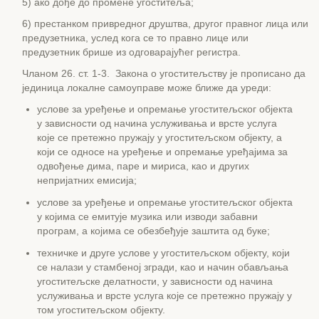
5) ако дође до промене угоститеља;
6) престанком привредног друштва, другог правног лица или
предузетника, услед кога се то правно лице или
предузетник брише из одговарајућег регистра.
Чланом 26. ст. 1-3. Закона о угоститељству је прописано да
јединица локалне самоуправе може ближе да уреди:
услове за уређење и опремање угоститељског објекта
у зависности од начина услуживања и врсте услуга
које се претежно пружају у угоститељском објекту, а
који се односе на уређење и опремање уређајима за
одвођење дима, паре и мириса, као и других
непријатних емисија;
услове за уређење и опремање угоститељског објекта
у којима се емитује музика или изводи забавни
програм, а којима се обезбеђује заштита од буке;
техничке и друге услове у угоститељском објекту, који
се налази у стамбеној згради, као и начин обављања
угоститељске делатности, у зависности од начина
услуживања и врсте услуга које се претежно пружају у
том угоститељском објекту.