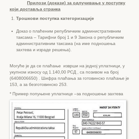
Прилози (докази) за одлучивање у поступку
који доставља странка
Трошкови поступка категоризације
Доказ о плаћеним републичким административним
таксама – Тарифни број 1 и 9 Закона о републичким
административним таксама (на име подношења
захтева и израде решења).
Могуће је да се плаћање изврши на једној уплатници, у
укупном износу од 1.140,00 РСД , са позивом на број
(6408006650) . Шифра плаћања за готовинско плаћање је
153, а за безготовинско 253.
* Пример попуњене уплатнице –за подношење захтева