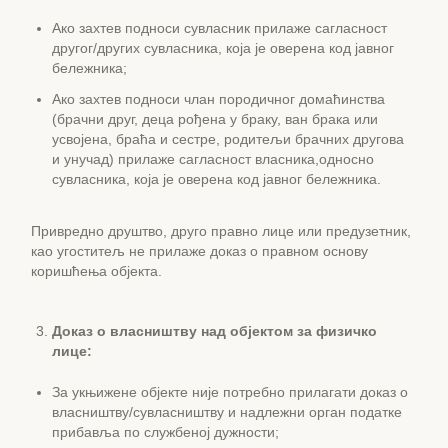
Ако захтев подноси сувласник прилаже сагласност
другог/других сувласника, која је оверена код јавног
бележника;
Ако захтев подноси члан породичног домаћинства
(брачни друг, деца рођена у браку, ван брака или
усвојена, браћа и сестре, родитељи брачних другова
и унучад) прилаже сагласност власника,односно
сувласника, која је оверена код јавног бележника.
Привредно друштво, друго правно лице или предузетник,
као угоститељ не прилаже доказ о правном основу
коришћења објекта.
Доказ о власништву над објектом за физичко
лице:
За укњижене објекте није потребно прилагати доказ о
власништву/сувласништву и надлежни орган податке
прибавља по службеној дужности;