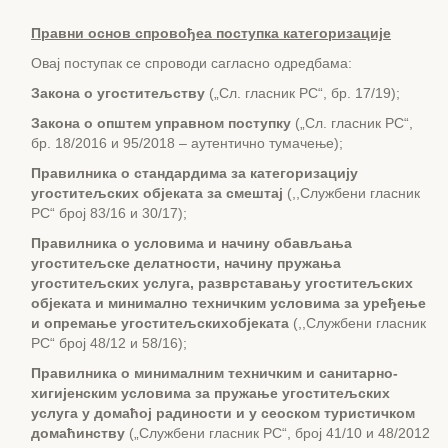
Правни основ спровођеа поступка категоризације
Овај поступак се спроводи сагласно одредбама:
Закона о угоститељству
(„Сл. гласник РС“, бр. 17/19);
Закона о општем управном поступку
(„Сл. гласник РС“,
бр. 18/2016 и 95/2018 – аутентично тумачење);
Правилника о стандардима за категоризацију
угоститељских објеката за смештај
(,,Службени гласник
РС“ број 83/16 и 30/17);
Правилника о условима и начину обављања
угоститељск
e
делатности, начину пружања
угоститељских услуга, разврставању угоститељских
објеката и минимално техничким условима за уређење
и опремање угоститељскихобјеката
(,,Службени гласник
РС“ број 48/12 и 58/16);
Правилника о минималним техничким и санитарно-
хигијенским условима за пружање угоститељских
услуга у домаћој радиности и у сеоском туристичком
домаћинству
(„Службени гласник РС“, број 41/10 и 48/2012