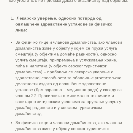
као угоститељ не прилаже доказ о власништву над објектом.
Лекарско уверење, односно потврда од
овлашћене здравствене установе за физичко
лице:
За физичко лице и члановe домаћинства, ако чланови
домаћинства живе у објекту у којем се пружа услуга
смештаја (у објектима домаће радиности), односно
услуга смештаја, припремања и услуживања хране,
пића и напитака (у објекту сеоског туристичког
домаћинства) – прибавља се лекарско уверење о
здравственој способности за обављање угоститељске
делатности издато од овлашћене здравствене
установе (Дом здравља – медицина рада) у складу са
чланом 22. Правилника о минимално техничким и
санитарно хигијенским условима за пружање услуга у
домаћој радиности и у сеоском туристичком
домаћинству;
За физичко лице и чланови домаћинства, ако чланови
домаћинства живе у објекту сеоског туристичког