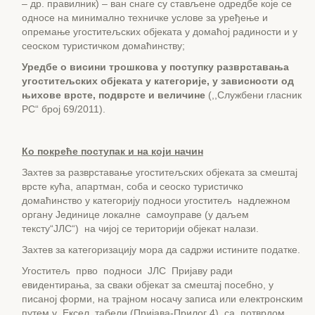
– др. правилник) – ван снаге су стављене одредбе које се
односе на минимално техничке услове за уређење и
опремање угоститељских објеката у домаћој радиности и у
сеоском туристичком домаћинству;
Уредбе о висини трошкова у поступку разврставања
угоститељских објеката у категорије, у зависности од
њихове врсте, подврсте и величине
(,,Службени гласник
РС“ број 69/2011).
Ко покреће поступак и на који начин
Захтев за разврставање угоститељских објеката за смештај
врсте кућа, апартман, соба и сеоско туристичко
домаћинство у категорију подноси угоститељ надлежном
органу Јединице локалне самоуправе (у даљем
тексту“ЈЛС“) на чијој се територији објекат налази.
Захтев за категоризацију мора да садржи истините податке.
Угоститељ прво подноси ЈЛС Пријаву ради
евидентирања, за сваки објекат за смештај посебно, у
писаној форми, на трајном носачу записа или електронским
путем у Ексел табели (Пријава-Прилог 4), са потврдом