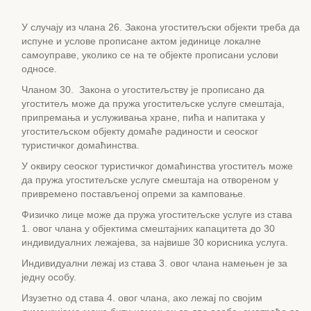
У случају из члана 26. Закона угоститељски објекти треба да
испуне и услове прописане актом јединице локалне
самоуправе, уколико се на те објекте прописани услови
односе.
Чланом 30. Закона о угоститељству је прописано да
угоститељ може да пружа угоститељске услуге смештаја,
припремања и услуживања хране, пића и напитака у
угоститељском објекту домаће радиности и сеоског
туристичког домаћинства.
У оквиру сеоског туристичког домаћинства угоститељ може
да пружа угоститељске услуге смештаја на отвореном у
привремено постављеној опреми за камповање.
Физичко лице може да пружа угоститељске услуге из ставa
1. овог члана у објектима смештајних капацитета до 30
индивидуалних лежајева, за највише 30 корисника услуга.
Индивидуални лежај из става 3. овог члана намењен је за
једну особу.
Изузетно од става 4. овог члана, ако лежај по својим