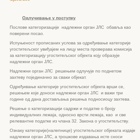
Одлучивање у поступку
Послове категоризације надлежни орган ЈЛС обавља као
поверени посао.
Испуњеност прописаних услова за одређивање категорије
угоститељског увиђајем на лицу места проверава комисија
за категоризацију угоститељског објекта коју образује
надлежни орган ЈЛС.
Надлежни орган ЈЛС решењем одлучује по поднетом
захтеву појединачно за сваки објекат.
Одређивање категорије угоститељског објекта врши се,
решењем које доноси надлежни орган ЈЛС и важи три
године од дана достављања решења подносиоцу захтева.
Решење о категоризацији садржи и податке о броју
индивидуалних лежаја, односно врсти лежаја, као и све
релевантне податке из члана 32. Закона о угоститељству.
Ознаку категорије(налепнице) угоститељског објеката издаје
надлежни орган ЈЛС, а трошкове издавања исте сноси