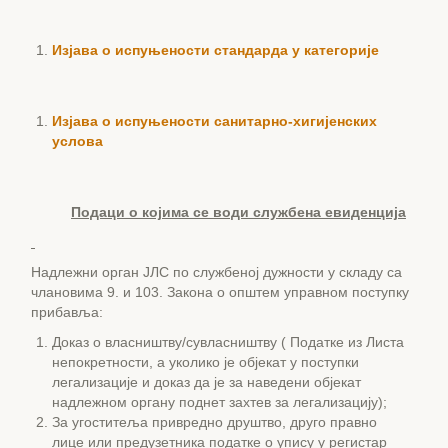
Изјава о испуњености стандарда у категорије
Изјава о испуњености санитарно-хигијенских
услова
Подаци о којима се води службена евиденција
Надлежни орган ЈЛС по службеној дужности у складу са
члановима 9. и 103. Закона о општем управном поступку
прибавља:
Доказ о власништву/сувласништву ( Податке из Листа
непокретности, а уколико је објекат у поступки
легализације и доказ да је за наведени објекат
надлежном органу поднет захтев за легализацију);
За угоститеља привредно друштво, друго правно
лице или предузетника податке о упису у регистар