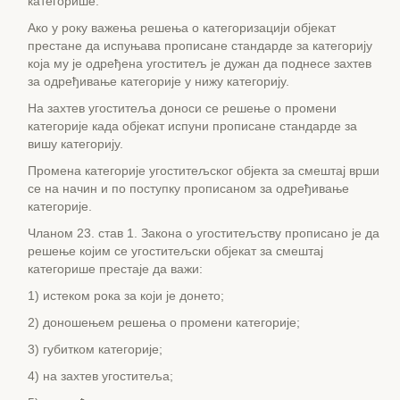
категорише.
Ако у року важења решења о категоризацији објекат
престане да испуњава прописане стандарде за категорију
која му је одређена угоститељ је дужан да поднесе захтев
за одређивање категорије у нижу категорију.
На захтев угоститеља доноси се решење о промени
категорије када објекат испуни прописане стандарде за
вишу категорију.
Промена категорије угоститељског објекта за смештај врши
се на начин и по поступку прописаном за одређивање
категорије.
Чланом 23. став 1. Закона о угоститељству прописано је да
решење којим се угоститељски објекат за смештај
категорише престаје да важи:
1) истеком рока за који је донето;
2) доношењем решења о промени категорије;
3) губитком категорије;
4) на захтев угоститеља;