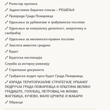
🔗
Регистар прописа
🔗
Јединствени бирачки списак – РЕШЕЊА
🔗
Привреда Града Пожаревца
🔗
Одељење за урбанизам и грађевинске послове
🔗
Одељење за комуналну делатност, енергетику и
саобраћај
🔗
Одељење за имовинско-правне послове
🔗
Заштита животне средине
🔗
Буџет
🔗
Буџетска инспекција
Служба за интерну ревизију
🔗
Стратешки документи
🔗
Грађански водич кроз буџет Града Пожаревца
🔗
ИЗРАДА ТЕРИТОРИЈАЛНЕ СТРАТЕГИЈЕ УРБАНОГ
ПОДРУЧЈА ГРАДА ПОЖАРЕВЦА И ОПШТИНА ВЕЛИКО
ГРАДИШТЕ, ГОЛУБАЦ, ПЕТРОВАЦ НА МЛАВИ,
ЖАГУБИЦА, КУЧЕВО, МАЛО ЦРНИЋЕ И ЖАБАРИ
🔗
Обрасци