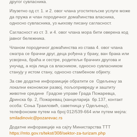
другог сувласника.
Изузетно од ст. 1. и 2. овог члана угоститељске услуге може
да пружа и члан породичног домаћинства власника,
односно сувласника, уз њихову писану сагласност.
Сагласност из ст. 3. и 4. овог члана мора бити оверена код
јавног бележника.
Чланом породичног домаћинства из става 4. овог члана
сматра се брачни друг, деца рођена у браку, ван брака или
усвојена, браћа и сестре, родитељи брачних другова и
унучад, а која лица са власником, односно сувласником
станују у истом стану, односно стамбеном објекту.
За све додатне инфорамције обратити се Одељењу за
локални економски развој, пољопривреду и заштиту
животне средине Градске управе Града Пожаревца,
Дринска бр. 2, Пожаревац (канцеларија бр.137, контакт
особа: Соња Траиловић, саветница у Одељењу),
телефонским путем на број 012/539-664 или путем мејла:
smiladinovic@pozarevac.rs
Додатне инфорамције на сајту Министарства ТТТ
https://mto.gov.rs/tekst/308/sektor-za-turizam.php