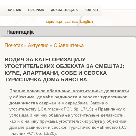
ПОЧЕТАК
ГАЛЕРИЈА
ДОКУМЕНТАЦИЈА
КОНТАКТ
ћирилица
Latinica
English
Навигација
Почетак
»
Актуелно
»
Обавештења
ВОДИЧ ЗА КАТЕГОРИЗАЦИЈУ
УГОСТИТЕЉСКИХ ОБЈЕКАТА ЗА СМЕШТАЈ:
КУЋЕ, АПАРТМАНИ, СОБЕ И СЕОСКА
ТУРИСТИЧКА ДОМАЋИНСТВА
Правни основ за обављање угоститељске делатности
у објектима домаће радиности и сеоског туристичког
домаћинства
садржан је у одредбама Закона о
угоситељству („Сл.гласник РС“, бр. 17/19) и Правилнику о
условима и начину обављања угоститељњке делатнсоти,
као и о начину пружања угоститељских услуга у објектима
домаће радиности и сеоског туристичко домаћинство („Сл.
Гласник РС“, бр. 13/20).