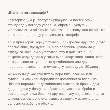
Шта је категоризација?
Категоризација је поступак утврђивања постигнутих
стандарда у погледу уређења, опреме и услуга у
угоститељском објекту за смештај, на основу кога се објекти
исте врсте рангирају у различите категорије.
То је први корак који угоститељ ( привредно друштво, друго
правно лице, предузетник, а по посебним условима у
складу са Законом о угоститељству и физичко лице)
покреће ради давања у закуп куће, апартмана, стана, соба,
лежаја, сеоског туристичко домаћинство или другог
простора намењеног за смештај, у периоду до 30 дана .
Физичко лице као угоститељ мора бити власник или
сувласник или члан породичног домаћинства власника.
Чланом породичног домаћинства сматра се брачни друг,
деца рођена у браку, ван брака или усвојена, браћа и
сестре, родитељи брачних другова и унучад, а која лица са
власником, односно сувласником станују у истом стану,
односно стамбеном објекту.