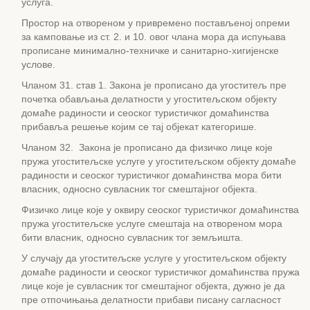
услуга.
Простор на отвореном у привремено постављеној опреми
за камповање из ст. 2. и 10. овог члана мора да испуњава
прописане минимално-техничке и санитарно-хигијенске
услове.
Чланом 31. став 1. Закона је прописано да угоститељ пре
почетка обављања делатности у угоститељском објекту
домаће радиности и сеоског туристичког домаћинства
прибавља решење којим се тај објекат категорише.
Чланом 32. Закона је прописано да физичко лице које
пружа угоститељске услуге у угоститељском објекту домаће
радиности и сеоског туристичког домаћинства мора бити
власник, односно сувласник тог смештајног објекта.
Физичко лице које у оквиру сеоског туристичког домаћинства
пружа угоститељске услуге смештаја на отвореном мора
бити власник, односно сувласник тог земљишта.
У случају да угоститељске услуге у угоститељском објекту
домаће радиности и сеоског туристичког домаћинства пружа
лице које је сувласник тог смештајног објекта, дужно је да
пре отпочињања делатности прибави писану сагласност