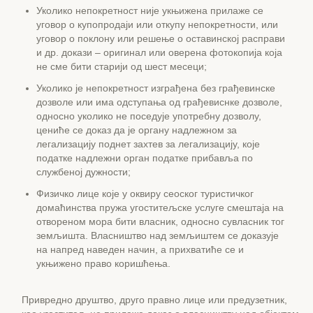
Уколико непокретност није укњижена прилаже се
уговор о купопродаји или откупу непокретности, или
уговор о поклону или решење о оставинској расправи
и др. докази – оригинал или оверена фотокопија која
не сме бити старији од шест месеци;
Уколико је непокретност изграђена без грађевинске
дозволе или има одступања од грађевиснке дозволе,
односно уколико не поседује употребну дозволу,
цениће се доказ да је органу надлежном за
легализацију поднет захтев за легализацију, које
податке надлежни орган податке прибавља по
службеној дужности;
Физичко лице које у оквиру сеоског туристичког
домаћинства пружа угоститељске услуге смештаја на
отвореном мора бити власник, односно сувласник тог
земљишта. Власништво над земљиштем се доказује
на напред наведен начин, а прихватиће се и
укњижено право коришћења.
Привредно друштво, друго правно лице или предузетник,