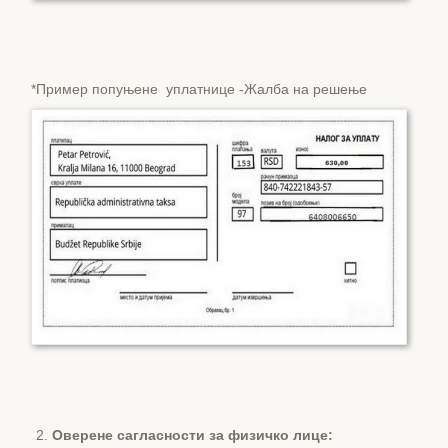
*Пример попуњене уплатнице -Жалба на решење
Оверене сагласности за физичко лице: