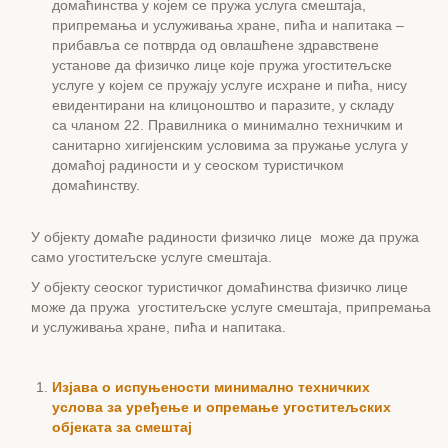
домаћинства у којем се пружа услуга смештаја,
припремања и услуживања хране, пића и напитака –
прибавља се потврда од овлашћене здравствене
установе да физичко лице које пружа угоститељске
услуге у којем се пружају услуге исхране и пића, нису
евидентирани на клицоноштво и паразите, у складу
са чланом 22. Правилника о минимално техничким и
санитарно хигијенским условима за пружање услуга у
домаћој радиности и у сеоском туристичком
домаћинству.
У објекту домаће радиности физичко лице може да пружа
само угоститељске услуге смештаја.
У објекту сеоског туристичког домаћинства физичко лице
може да пружа угоститељске услуге смештаја, припремања
и услуживања хране, пића и напитака.
Изјава о испуњености минимално техничких
услова за уређење и опремање угоститељских
објеката за смештај