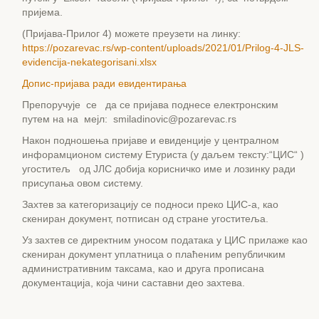
пријема.
(Пријава-Прилог 4) можете преузети на линку:
https://pozarevac.rs/wp-content/uploads/2021/01/Prilog-4-JLS-
evidencija-nekategorisani.xlsx
Допис-пријава ради евидентирања
Препоручује се да се пријава поднесе електронским
путем на на мејл: smiladinovic@pozarevac.rs
Након подношења пријаве и евиденције у централном
инфорамционом систему Етуриста (у даљем тексту:“ЦИС“ )
угоститељ од ЈЛС добија корисничко име и лозинку ради
присупања овом систему.
Захтев за категоризацију се подноси преко ЦИС-а, као
скениран документ, потписан од стране угоститеља.
Уз захтев се директним уносом података у ЦИС прилаже као
скениран документ уплатница о плаћеним републичким
административним таксама, као и друга прописана
документација, која чини саставни део захтева.