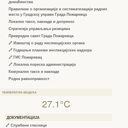
домаћинства
Правилник о организацији и систематизацији радних
места у Градској управи Града Пожаревца
Локалне таксе, накнаде и допринос
Стратегија управљања ризицима
Привредни савет Града Пожаревца
🔗
Извештај о раду инспекцијских органа
🔗
Годишњи планови инспекцијских надзора
🔗 ГИС Пожаревац
🔗 Локална пореска администрација
Комуналне таксе и накнаде
Родна равноправност
ТЕМПЕРАТУРА ВАЗДУХА
27.1°C
ДОКУМЕНТАЦИЈА
🔗
Службени гласници