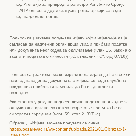
код Агенције за привредне регистре Републике Србије
– АПР, односно други статусни регистар који се води
код надлежног органа.
Подносилац захтева попуњава изјаву којом изјављује да је
сагласан да надлежни орган врши увид и прибави податке
или документа неопходна за одлучивање (члан 15. Закона о
заштити података о личности („Сл. гласник РС“; бр.j 87/18)).
Подносилац захтева може изричито да изјави да ће све или
неке од наведених докумената о којима се води службена
евиденција прибавити сама или да ће их доставити
накнадно.
Ако странка у року не поднесе личне податке неопходне за
одлучивање органа, захтев за покретање поступка ће се
сматрати неуредним (члан 59. став 2. ЗУП-а).
Образац 1-Изјава можете преузети са линка:
https://pozarevac.rs/wp-content/uploads/2021/01/Obrazac-1-
Izjava.doc