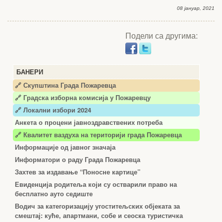
08 јануар, 2021
Подели са другима:
БАНЕРИ
🔗 Скупштина Града Пожаревца
🔗
Градска изборна комисија у Пожаревцу
🔗 Локални избори 2024
Анкета о процени јавноздравствених потреба
🔗 Квалитет ваздуха на територији града Пожаревца
Информације од јавног значаја
Информатори о раду Града Пожаревца
Захтев за издавање “Поносне картице”
Евиденција родитеља који су остварили право на
бесплатно ауто седиште
Водич за категоризацију угоститељских објеката за
смештај: куће, апартмани, собе и сеоска туристичка