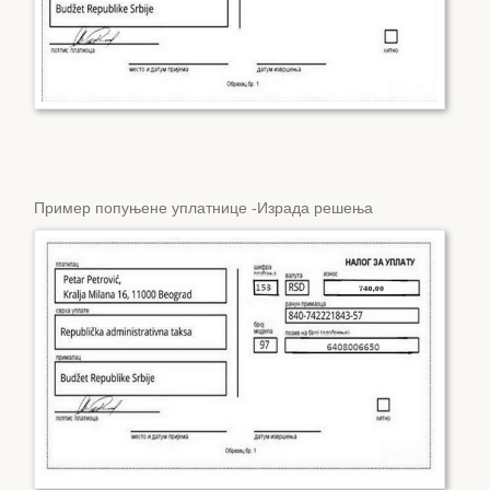
Пример попуњене уплатнице -Израда решења