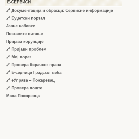
Е-СЕРВИСИ
🔗 Документација и обрасци: Сервисне информације
🔗 Буџетски портал
Јавне набавке
Поставите питање
Пријава корупције
🔗 Пријави проблем
🔗 Мој порез
🔗 Провера бирачког права
🔗 Е-седнице Градског већа
🔗 еУправа – Пожаревац
🔗 Провера поште
Мапа Пожаревца