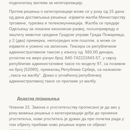
подносилац захтева за категоризацију.
Против решења о категоризацији може се у року од 15 дана
од дана достављања решења изјавити жалба Министарству
трговине, туризма и телекомуникација. Жалба се предаје
Одељењу за локални економски развој, пољопривреду и
заштиту животне средине Градске управе Града Пожаревца,
у 2 (два) примерка, непосредно или поштом, а може се
изјавити и усмено на записник. Тексира се републичком
административном таксом у износу од 560,00 динара,
уплатом на жиро рачун број: 840-742221843-57, у сврху
републичке администативне таксе по моделу 97, са позивом
на број (52080), прималац Република Србија, са назнаком-
„такса на жалбу“. Доказ о уплаћеној републичкој
административној таксе се прилаже уз жалбу.
Додатна појашњења
Чланом 22. Закона о угоститељству прописано је да ако у
року важења решења о категоризацији дође до промене
угоститеља, нови угоститељ је дужан да пре почетка рада у
том објекту прибави ново решење којим се објекат