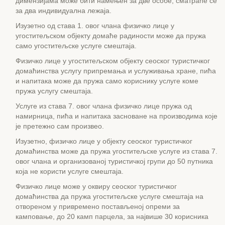
димензијама може бити намењен за две особе, сматраће се
за два индивидуална лежаја.
Изузетно од става 1. овог члана физичко лице у
угоститељском објекту домаће радиности може да пружа
само угоститељске услуге смештаја.
Физичко лице у угоститељском објекту сеоског туристичког
домаћинства услугу припремања и услуживања хране, пића
и напитака може да пружа само кориснику услуге коме
пружа услугу смештаја.
Услуге из става 7. овог члана физичко лице пружа од
намирница, пића и напитака засноване на производима које
је претежно сам произвео.
Изузетно, физичко лице у објекту сеоског туристичког
домаћинства може да пружа угоститељске услуге из става 7.
овог члана и организованој туристичкој групи до 50 путника
која не користи услуге смештаја.
Физичко лице може у оквиру сеоског туристичког
домаћинства да пружа угоститељске услуге смештаја на
отвореном у привремено постављеној опреми за
камповање, до 20 камп парцела, за највише 30 корисника