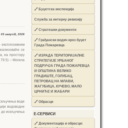
🔗
Буџетска инспекција
Служба за интерну ревизију
🔗
Стратешки документи
03 август, 2026
🔗
Грађански водич кроз буџет
Града Пожаревца
– експлозивним
реализоваће се
🔗
ИЗРАДА ТЕРИТОРИЈАЛНЕ
ва, на простору
СТРАТЕГИЈЕ УРБАНОГ
 79.5) – Могила
ПОДРУЧЈА ГРАДА ПОЖАРЕВЦА
И ОПШТИНА ВЕЛИКО
ГРАДИШТЕ, ГОЛУБАЦ,
ПЕТРОВАЦ НА МЛАВИ,
ЖАГУБИЦА, КУЧЕВО, МАЛО
ЦРНИЋЕ И ЖАБАРИ
🔗
Обрасци
искључења воде
ције водоводне
и до искључења
Е-СЕРВИСИ
🔗 Документација и обрасци: