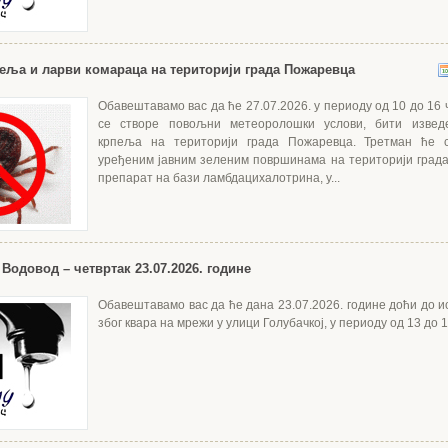
еља и ларви комараца на територији града Пожаревца
Обавештавамо вас да ће 27.07.2026. у периоду од 10 до 16 
се створе повољни метеоролошки услови, бити извед
крпеља на територији града Пожаревца. Третман ће 
уређеним јавним зеленим површинама на територији града
препарат на бази ламбдацихалотрина, у...
Водовод – четвртак 23.07.2026. године
Обавештавамо вас да ће дана 23.07.2026. године доћи до 
због квара на мрежи у улици Голубачкој, у периоду од 13 до 15