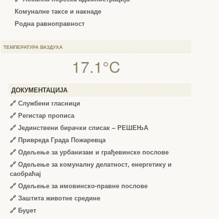
Комуналне таксе и накнаде
Родна равноправност
ТЕМПЕРАТУРА ВАЗДУХА
17.1°C
ДОКУМЕНТАЦИЈА
🔗
Службени гласници
🔗
Регистар прописа
🔗
Јединствени бирачки списак – РЕШЕЊА
🔗
Привреда Града Пожаревца
🔗
Одељење за урбанизам и грађевинске послове
🔗
Одељење за комуналну делатност, енергетику и
саобраћај
🔗
Одељење за имовинско-правне послове
🔗
Заштита животне средине
🔗
Буџет