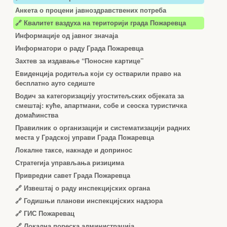
Анкета о процени јавноздравствених потреба
🔗 Квалитет ваздуха на територији града Пожаревца
Информације од јавног значаја
Информатори о раду Града Пожаревца
Захтев за издавање “Поносне картице”
Евиденција родитеља који су остварили право на
бесплатно ауто седиште
Водич за категоризацију угоститељских објеката за
смештај: куће, апартмани, собе и сеоска туристичка
домаћинства
Правилник о организацији и систематизацији радних
места у Градској управи Града Пожаревца
Локалне таксе, накнаде и допринос
Стратегија управљања ризицима
Привредни савет Града Пожаревца
🔗
Извештај о раду инспекцијских органа
🔗
Годишњи планови инспекцијских надзора
🔗 ГИС Пожаревац
🔗 Локална пореска администрација