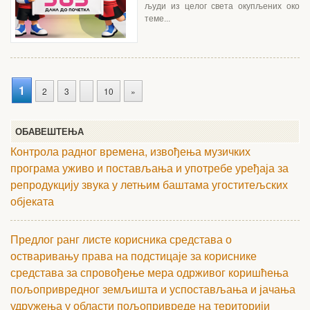
људи из целог света окупљених око
теме...
1
2
3
10
»
ОБАВЕШТЕЊА
Контрола радног времена, извођења музичких
програма уживо и постављања и употребе уређаја за
репродукцију звука у летњим баштама угоститељских
објеката
Предлог ранг листе корисника средстава о
остваривању права на подстицаје за кориснике
средстава за спровођење мера одрживог коришћења
пољопривредног земљишта и успостављања и јачања
удружења у области пољопривреде на територији