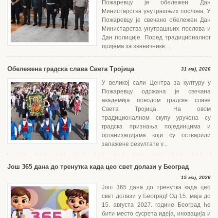
Пожаревцу је обележен Дан
Министарства унутрашњих послова. У
Пожаревцу је свечано обележен Дан
Министарства унутрашњих послова и
Дан полиције. Поред традиционалног
пријема за званичнике...
Обележена градска слава Света Тројица
31 мај, 2026
У великој сали Центра за културу у
Пожаревцу одржана је свечана
академија поводом градске славе
Света Тројица. На овом
традиционалном скупу уручена су
градска признања појединцима и
организацијама који су остварили
запажене резултате у...
Још 365 дана до тренутка када цео свет долази у Београд
15 мај, 2026
Још 365 дана до тренутка када цео
свет долази у Београд! Од 15. маја до
15. августа 2027. године Београд ће
бити место сусрета идеја, иновација и