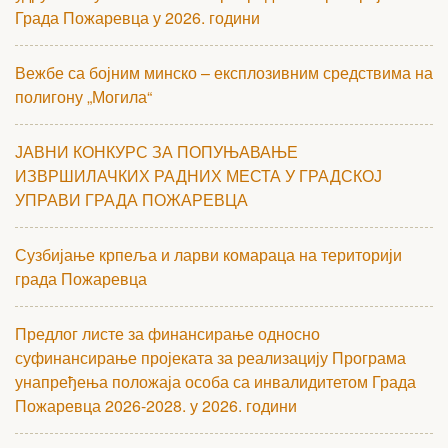
Града Пожаревца у 2026. години
Вежбе са бојним минско – експлозивним средствима на
полигону „Могила“
ЈАВНИ КОНКУРС ЗА ПОПУЊАВАЊЕ
ИЗВРШИЛАЧКИХ РАДНИХ МЕСТА У ГРАДСКОЈ
УПРАВИ ГРАДА ПОЖАРЕВЦА
Сузбијање крпеља и ларви комараца на територији
града Пожаревца
Предлог листе за финансирање односно
суфинансирање пројеката за реализацију Програма
унапређења положаја особа са инвалидитетом Града
Пожаревца 2026-2028. у 2026. години