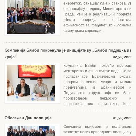
енергетску санацију кућа и станова, уз
финансијску подршку Министарства и
Града. Реч је о реализацији пројекта
„Чиста енергија и енергетска
ефикасност за грађане“, који локална
самоуправа спроводи...
Компанија Бамби покренула је иницијативу „Бамби подршка из
краја“
02 јун, 2026
Компанија Бамби покреће програм
менторства и финансијске подршке за
посластичаре Браничевског округа,
програм намењен микро и малим
предузећима из Браничевског и
Подунавског округа која се баве
производњом пекарских и
посластичарских производа. Кроз
едукацију, менторски...
Обележен Дан полиције
01 јун, 2026
Свечаним пријемом и полагањем
заклетве нових припадника полиције у