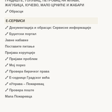
ГРАДИШТЕ, ГОЛУБАЦ, ПЕТРОВАЦ НА МЛАВИ,
ЖАГУБИЦА, КУЧЕВО, МАЛО ЦРНИЋЕ И ЖАБАРИ
🔗
Обрасци
Е-СЕРВИСИ
🔗 Документација и обрасци: Сервисне информације
🔗 Буџетски портал
Јавне набавке
Поставите питање
Пријава корупције
🔗 Пријави проблем
🔗 Мој порез
🔗 Провера бирачког права
🔗 Е-седнице Градског већа
🔗 еУправа – Пожаревац
🔗 Провера поште
Мапа Пожаревца