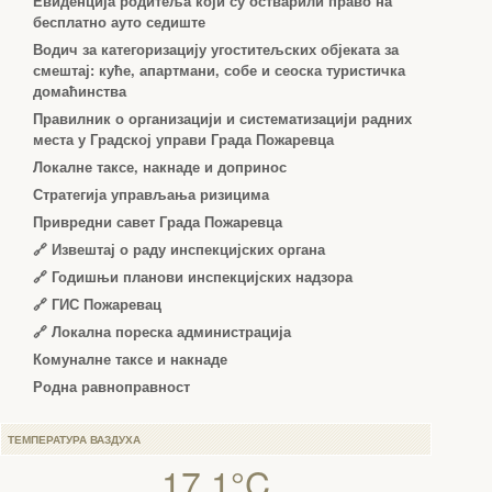
Евиденција родитеља који су остварили право на
бесплатно ауто седиште
Водич за категоризацију угоститељских објеката за
смештај: куће, апартмани, собе и сеоска туристичка
домаћинства
Правилник о организацији и систематизацији радних
места у Градској управи Града Пожаревца
Локалне таксе, накнаде и допринос
Стратегија управљања ризицима
Привредни савет Града Пожаревца
🔗
Извештај о раду инспекцијских органа
🔗
Годишњи планови инспекцијских надзора
🔗 ГИС Пожаревац
🔗 Локална пореска администрација
Комуналне таксе и накнаде
Родна равноправност
ТЕМПЕРАТУРА ВАЗДУХА
17.1°C