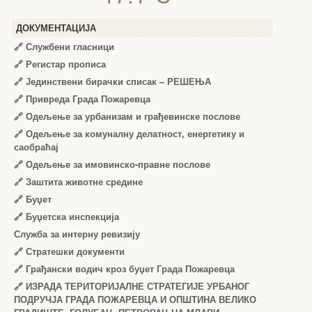
ДОКУМЕНТАЦИЈА
🔗
Службени гласници
🔗
Регистар прописа
🔗
Јединствени бирачки списак – РЕШЕЊА
🔗
Привреда Града Пожаревца
🔗
Одељење за урбанизам и грађевинске послове
🔗
Одељење за комуналну делатност, енергетику и
саобраћај
🔗
Одељење за имовинско-правне послове
🔗
Заштита животне средине
🔗
Буџет
🔗
Буџетска инспекција
Служба за интерну ревизију
🔗
Стратешки документи
🔗
Грађански водич кроз буџет Града Пожаревца
🔗
ИЗРАДА ТЕРИТОРИЈАЛНЕ СТРАТЕГИЈЕ УРБАНОГ
ПОДРУЧЈА ГРАДА ПОЖАРЕВЦА И ОПШТИНА ВЕЛИКО