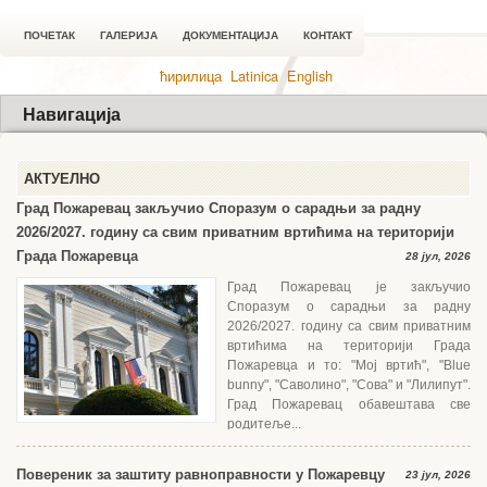
ПОЧЕТАК
ГАЛЕРИЈА
ДОКУМЕНТАЦИЈА
КОНТАКТ
ћирилица
Latinica
English
Навигација
АКТУЕЛНО
Град Пожаревац закључио Споразум о сарадњи за радну
2026/2027. годину са свим приватним вртићима на територији
Града Пожаревца
28 јул, 2026
Град Пожаревац је закључио
Споразум о сарадњи за радну
2026/2027. годину са свим приватним
вртићима на територији Града
Пожаревца и то: "Мој вртић", "Blue
bunny", "Саволино", "Сова" и "Лилипут".
Град Пожаревац обавештава све
родитеље...
Повереник за заштиту равноправности у Пожаревцу
23 јул, 2026