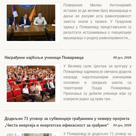
Повереник Милан Антонијевић
истакао је да велики број мушкараца и
даље не разуме шта равноправност
заиста значи у пракси. У Градском
здању у Пожаревцу представљени су
резултати истраживања о перцепцији
мушкараца о родној равноправности,...
Награђени најбољи ученици Пожаревца
09 јул, 2026
У Великој сали Центра за културу у
Пожаревцу одржана је свечана додела
награда најуспешнијим ученицима
основних и средњих школа са
територије Града Пожаревца.
Признања су добили ученици који су
освојили једно од прва три...
Додељен 71 уговор за субвенције грађанима у оквиру пројекта
„Чиста енергија и енергетска ефикасност за грађане“
03 јун, 2026
У Пожаревцу је додељен 71 уговор за