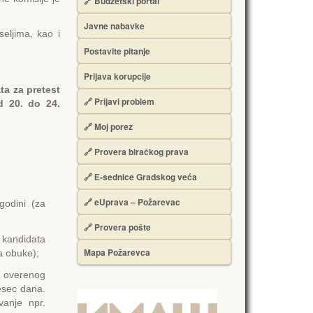
🔗 Budžetski portal
Javne nabavke
seljima, kao i
Postavite pitanje
Prijava korupcije
ata za pretest
🔗 Prijavi problem
d 20. do 24.
🔗 Moj porez
🔗 Provera biračkog prava
🔗 Е-sednice Gradskog veća
🔗 eUprava – Požarevac
odini (za
🔗 Provera pošte
 kandidata
Mapa Požarevca
a obuke);
u overenog
esec dana.
vanje npr.