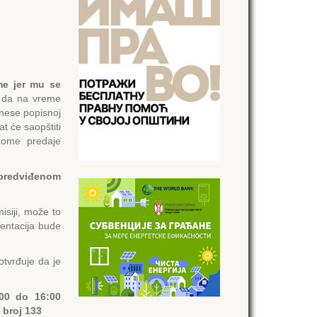
me jer mu se
i da na vreme
onese popisnoj
t će saopštiti
kome predaje
predviđenom
isiji, može to
mentacija bude
tvrđuje da je
:00 do 16:00
 broj 133