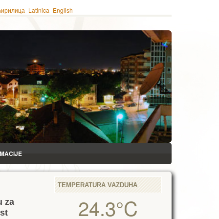
ћирилица
Latinica
English
RMACIJE
TEMPERATURA VAZDUHA
24.3°C
u za
st