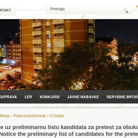
NTAKT
OUPRAVA
LЕR
KONKURSI
JAVNE NABAVKE
SERVISNE INFO
tenja
»
Popis poljoprivrede
»
O Gradu
 uz preliminarnu listu kandidata za pretest za obuk
Notice the preliminary list of candidates for the prete