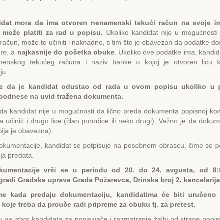
idat mora da ima otvoren nenamenski tekući račun na svoje i
 može platiti za rad u popisu.
Ukoliko kandidat nije u mogućnost
i račun, može to učiniti i naknadno, s tim što je obavezan da podatke d
pre, a
najkasnije do početka obuke
. Ukoliko ove podatke ima, kandida
menskog tekućeg računa i naziv banke u kojoj je otvoren licu 
ju.
e da je kandidat odustao od rada u ovom popisu ukoliko u 
 podnese na uvid tražena dokumenta.
da kandidat nije u mogućnosti da lično preda dokumenta popisnoj kom
 učiniti i drugo lice (član porodice ili neko drugi). Važno je da doku
ija je obavezna).
dokumentacije, kandidat se potpisuje na posebnom obrascu, čime se po
ja predata.
kumentacije vrši se u periodu od 20. do 24. avgusta, od 8
gradi Gradske uprave Grada Požarevca, Drinska broj 2, kancelarija
me kada predaju dokumentaciju, kandidatima će biti uručeno
 koje treba da prouče radi pripreme za obuku tj. za pretest.
 na izbor kandidata za popisivače i razmatranje žalbi od strane popis