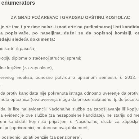
r enumerators
ZA GRAD POŽARЕVAC I GRADSKU OPŠTINU KOSTOLAC
je se ime i prezime nalazi iznad crte na preliminarnoj listi kandid
a popisivače, po naseljima, dužni su da popisnoj komisiji, o
redaju sledeća dokumenta:
ne karte ili pasoša;
opiju diplome o stečenoj stručnoj spremi;
dne knjižice (za zaposlene);
verenog indeksa, odnosno potvrdu o upisanom semestru u 2012. g
;
da protiv kandidata nije pokrenuta istraga odnosno uverenje da protiv
gnuta optužnica (ova uverenja mogu da prilože naknadno, tj. do početk
da je lice na evidenciji Nacionalne službe za zapošljavanje ili kopij
sa evidencije ove službe (za nezaposlene kandidate), ne stariju od m
eni kandidati koji nisu prijavljeni u Nacionalnoj službi za zapošlja
lni poljoprivrednici, ne donose ovaj dokument;
 poslednjoj uplati penzije (za penzionere).