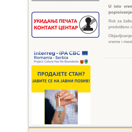
U isto vre
popisivanje
Rok za žalbu
predviđeno
Objavljivanj
vreme i mest