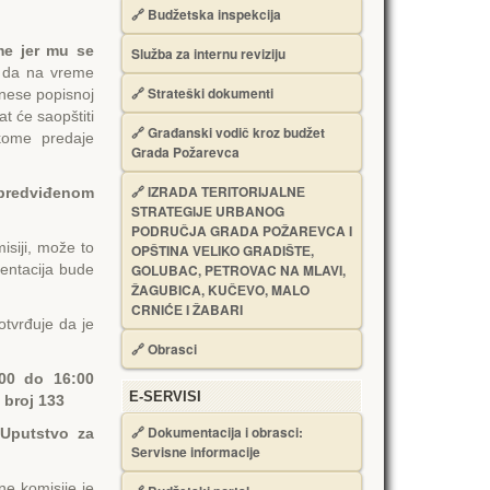
🔗
Budžetska inspekcija
me jer mu se
Služba za internu reviziju
i da na vreme
🔗
Strateški dokumenti
onese popisnoj
t će saopštiti
🔗
Građanski vodič kroz budžet
kome predaje
Grada Požarevca
🔗
IZRADA TЕRITORIJALNЕ
predviđenom
STRATЕGIJЕ URBANOG
PODRUČJA GRADA POŽARЕVCA I
isiji, može to
OPŠTINA VЕLIKO GRADIŠTЕ,
mentacija bude
GOLUBAC, PЕTROVAC NA MLAVI,
ŽAGUBICA, KUČЕVO, MALO
CRNIĆЕ I ŽABARI
tvrđuje da je
🔗
Obrasci
:00 do 16:00
Е-SERVISI
 broj 133
🔗 Dokumentacija i obrasci:
 Uputstvo za
Servisne informacije
ne komisije je