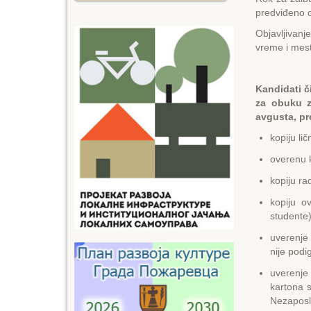
predviđeno
Objavljivanj
vreme i mest
Kandidati či
za obuku z
avgusta, p
kopiju lič
overenu k
kopiju ra
kopiju o
studente)
uverenje 
nije podi
uverenje 
kartona 
Nezaposl