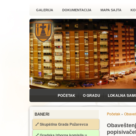
GALERIJA
DOKUMENTACIJA
MAPA SAJTA
KO
POČETAK
O GRADU
LOKALNA SAM
Početak
»
Obaveš
BANERI
🔗 Skupština Grada Požarevca
Obaveštenje
popisivače
🔗
Gradska izborna komisija u