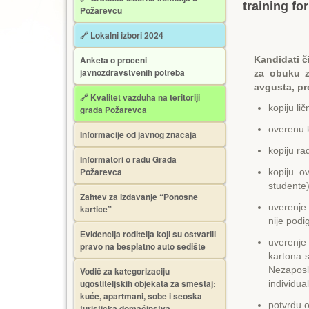
training fo
Požarevcu
🔗 Lokalni izbori 2024
Anketa o proceni
Kandidati či
javnozdravstvenih potreba
za obuku z
avgusta, p
🔗 Kvalitet vazduha na teritoriji
kopiju lič
grada Požarevca
overenu k
Informacije od javnog značaja
kopiju ra
Informatori o radu Grada
Požarevca
kopiju o
studente)
Zahtev za izdavanje “Ponosne
uverenje 
kartice”
nije podi
Еvidencija roditelja koji su ostvarili
uverenje 
pravo na besplatno auto sedište
kartona 
Nezaposl
Vodič za kategorizaciju
ugostiteljskih objekata za smeštaj:
individua
kuće, apartmani, sobe i seoska
potvrdu o
turistička domaćinstva