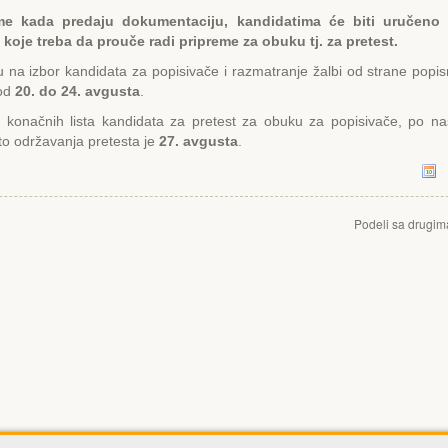
me kada predaju dokumentaciju, kandidatima će biti uručeno
 koje treba da prouče radi pripreme za obuku tj. za pretest.
 na izbor kandidata za popisivače i razmatranje žalbi od strane popis
 od
20. do 24. avgusta
.
e konačnih lista kandidata za pretest za obuku za popisivače, po na
o održavanja pretesta je
27. avgusta
.
Podeli sa drugim