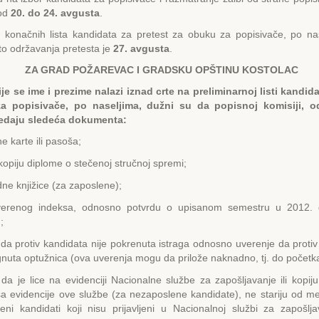
 od
20. do 24. avgusta
.
e konačnih lista kandidata za pretest za obuku za popisivače, po na
o održavanja pretesta je
27. avgusta
.
ZA GRAD POŽAREVAC I GRADSKU OPŠTINU KOSTOLAC
je se ime i prezime nalazi iznad crte na preliminarnoj listi kandid
a popisivače, po naseljima, dužni su da popisnoj komisiji, o
redaju sledeća dokumenta:
ne karte ili pasoša;
opiju diplome o stečenoj stručnoj spremi;
dne knjižice (za zaposlene);
verenog indeksa, odnosno potvrdu o upisanom semestru u 2012. g
;
da protiv kandidata nije pokrenuta istraga odnosno uverenje da protiv
gnuta optužnica (ova uverenja mogu da prilože naknadno, tj. do početk
da je lice na evidenciji Nacionalne službe za zapošljavanje ili kopij
sa evidencije ove službe (za nezaposlene kandidate), ne stariju od m
eni kandidati koji nisu prijavljeni u Nacionalnoj službi za zapošlja