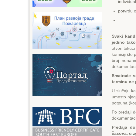
individua
potvrdu o
Svaki kand
jedino tako
otvori tekuć
komisiji što 
broj nenan
dokumentaci
Smatraće s
terminu ne
U slučaju ka
umesto njega
potpuna (kop
Po predaji 
dokumentaci
Predaja do
časova, u z