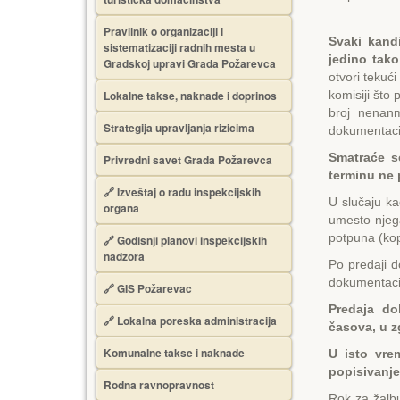
Pravilnik o organizaciji i
Svaki kand
sistematizaciji radnih mesta u
jedino tako
Gradskoj upravi Grada Požarevca
otvori tekuć
Lokalne takse, naknade i doprinos
komisiji što 
broj nenan
Strategija upravljanja rizicima
dokumentaci
Smatraće s
Privredni savet Grada Požarevca
terminu ne
🔗
Izveštaj o radu inspekcijskih
U slučaju ka
organa
umesto njega
potpuna (kop
🔗
Godišnji planovi inspekcijskih
nadzora
Po predaji 
dokumentaci
🔗 GIS Požarevac
Predaja do
🔗 Lokalna poreska administracija
časova, u z
Komunalne takse i naknade
U isto vre
popisivanje
Rodna ravnopravnost
Rok za žalbu