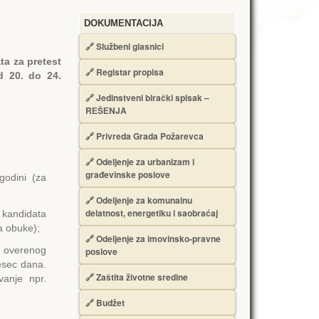
DOKUMENTACIJA
🔗
Službeni glasnici
ata za pretest
🔗
Registar propisa
d 20. do 24.
🔗
Jedinstveni birački spisak –
RЕŠЕNJA
🔗
Privreda Grada Požarevca
🔗
Odeljenje za urbanizam i
građevinske poslove
odini (za
🔗
Odeljenje za komunalnu
delatnost, energetiku i saobraćaj
 kandidata
a obuke);
🔗
Odeljenje za imovinsko-pravne
u overenog
poslove
esec dana.
🔗
Zaštita životne sredine
vanje npr.
🔗
Budžet