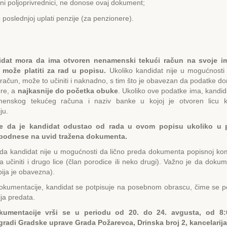
lni poljoprivrednici, ne donose ovaj dokument;
 poslednjoj uplati penzije (za penzionere).
idat mora da ima otvoren nenamenski tekući račun na svoje i
 može platiti za rad u popisu.
Ukoliko kandidat nije u mogućnost
i račun, može to učiniti i naknadno, s tim što je obavezan da podatke d
pre, a
najkasnije do početka obuke
. Ukoliko ove podatke ima, kandida
menskog tekućeg računa i naziv banke u kojoj je otvoren licu 
ju.
e da je kandidat odustao od rada u ovom popisu ukoliko u 
 podnese na uvid tražena dokumenta.
da kandidat nije u mogućnosti da lično preda dokumenta popisnoj kom
 učiniti i drugo lice (član porodice ili neko drugi). Važno je da doku
ija je obavezna).
dokumentacije, kandidat se potpisuje na posebnom obrascu, čime se po
ja predata.
kumentacije vrši se u periodu od 20. do 24. avgusta, od 8
gradi Gradske uprave Grada Požarevca, Drinska broj 2, kancelarija