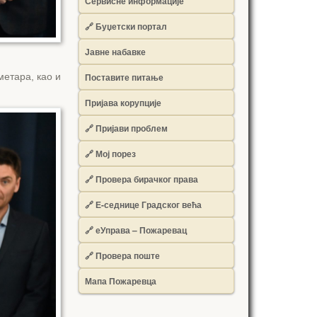
Сервисне информације
🔗 Буџетски портал
Јавне набавке
метара, као и
Поставите питање
Пријава корупције
🔗 Пријави проблем
🔗 Мој порез
🔗 Провера бирачког права
🔗 Е-седнице Градског већа
🔗 еУправа – Пожаревац
🔗 Провера поште
Мапа Пожаревца