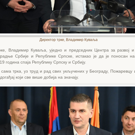
Директор трке, Владимир Куваља
рке, Владимир Куваља, уједно и председник Центра за развој 
арадње Србије и Републике Српске, истакао је да је поносан на
 19 година спаја Републику Српску и Србију.
 сама трка, уз труд и рад свих укључених у Београду, Пожаревцу
догађај који све више добија на значају.