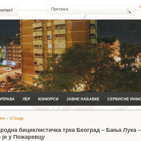
ОНТАКТ
УПРАВА
ЛЕР
КОНКУРСИ
ЈАВНЕ НАБАВКЕ
СЕРВИСНЕ ИНФ
лно
»
О Граду
ародна бициклистичка трка Београд – Бања Лука 
 је у Пожаревцу