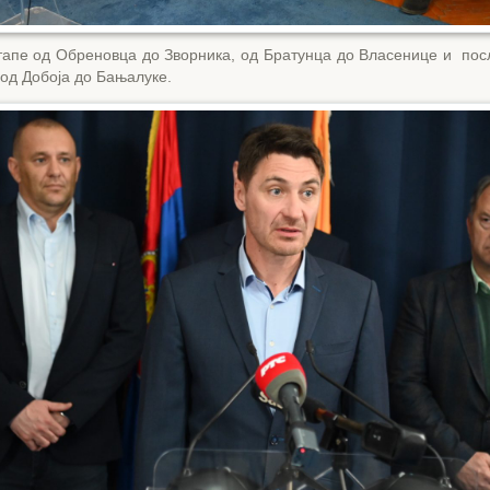
тапе од Обреновца до Зворника, од Братунца до Власенице и пос
 од Добоја до Бањалуке.