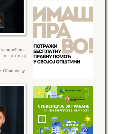
и унапређење
 то што овај
 и Обреновцу,