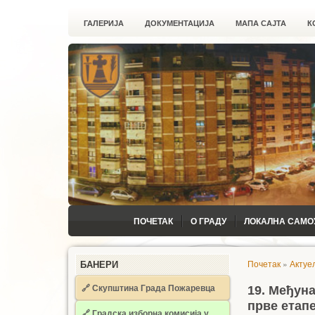
ГАЛЕРИЈА
ДОКУМЕНТАЦИЈА
МАПА САЈТА
К
ПОЧЕТАК
О ГРАДУ
ЛОКАЛНА САМО
Почетак
»
Актуе
БАНЕРИ
🔗 Скупштина Града Пожаревца
19. Међун
прве етапе
🔗
Градска изборна комисија у