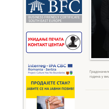
Градоначел
година у в