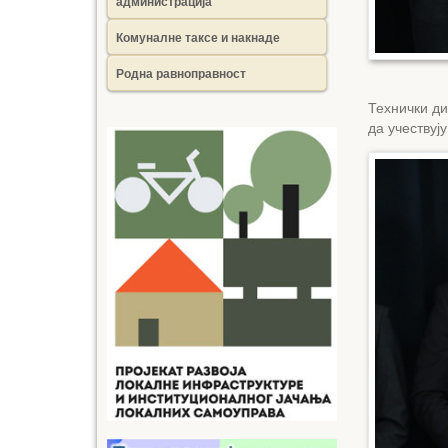
администрација
Комуналне таксе и накнаде
Родна равноправност
Технички ди
да учествуј