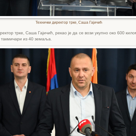
Технички директор трке, Саша Гајичић
ректор трке, Саша Гајичић, рекао је да се вози укупно око 600 кило
у такмичари из 40 земаља.