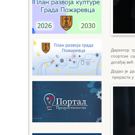
Директор т
спортске с
догађај већ
Додао је да
прераста у 