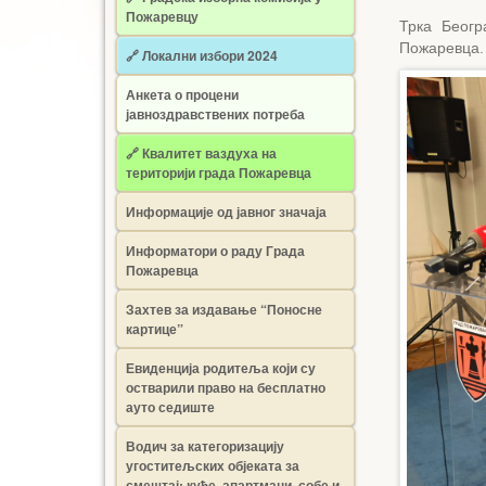
Пожаревцу
Трка Беогр
Пожаревца.
🔗 Локални избори 2024
Анкета о процени
јавноздравствених потреба
🔗 Квалитет ваздуха на
територији града Пожаревца
Информације од јавног значаја
Информатори о раду Града
Пожаревца
Захтев за издавање “Поносне
картице”
Евиденција родитеља који су
остварили право на бесплатно
ауто седиште
Водич за категоризацију
угоститељских објеката за
смештај: куће, апартмани, собе и