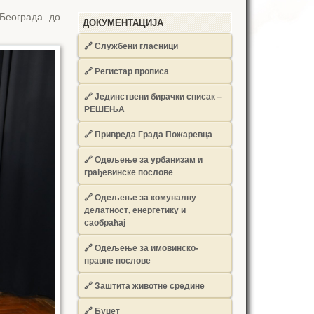
Београда до
ДОКУМЕНТАЦИЈА
🔗
Службени гласници
🔗
Регистар прописа
🔗
Јединствени бирачки списак –
РЕШЕЊА
🔗
Привреда Града Пожаревца
🔗
Одељење за урбанизам и
грађевинске послове
🔗
Одељење за комуналну
делатност, енергетику и
саобраћај
🔗
Одељење за имовинско-
правне послове
🔗
Заштита животне средине
🔗
Буџет