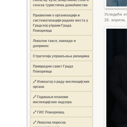
сеоска туристичка домаћинства
Уследиће е
Правилник о организацији и
26. априла,
систематизацији радних места у
Градској управи Града
Пожаревца
Локалне таксе, накнаде и
допринос
Стратегија управљања ризицима
Привредни савет Града
Пожаревца
🔗
Извештај о раду инспекцијских
органа
🔗
Годишњи планови
инспекцијских надзора
🔗 ГИС Пожаревац
🔗 Локална пореска