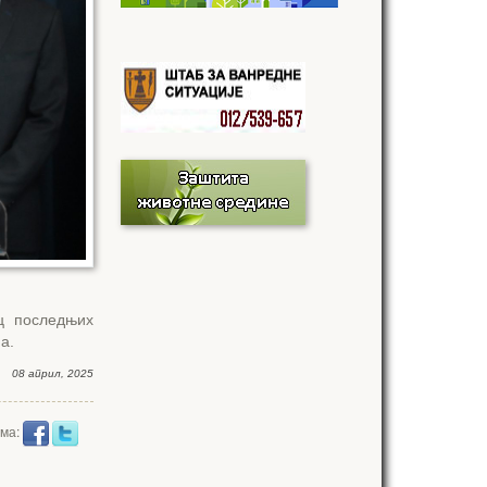
ц последњих
ма.
08 април, 2025
има: