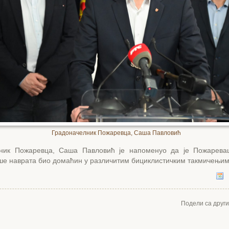
Градоначелник Пожаревца, Саша Павловић
ник Пожаревца, Саша Павловић је напоменуо да је Пожарева
ише наврата био домаћин у различитим бициклистичким такмичењи
Подели са друг