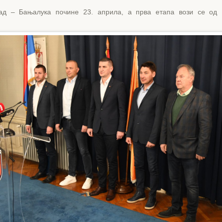
ад – Бањалука почине 23. априла, а прва етапа вози се од 