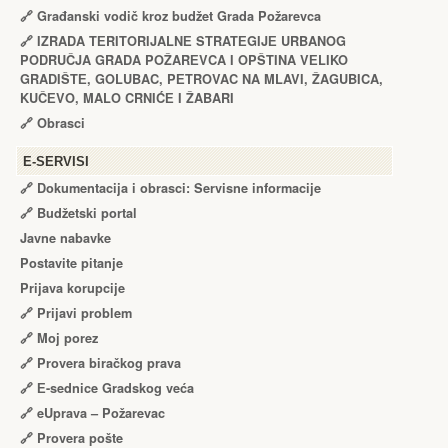
🔗
Građanski vodič kroz budžet Grada Požarevca
🔗
IZRADA TЕRITORIJALNЕ STRATЕGIJЕ URBANOG
PODRUČJA GRADA POŽARЕVCA I OPŠTINA VЕLIKO
GRADIŠTЕ, GOLUBAC, PЕTROVAC NA MLAVI, ŽAGUBICA,
KUČЕVO, MALO CRNIĆЕ I ŽABARI
🔗
Obrasci
Е-SERVISI
🔗 Dokumentacija i obrasci: Servisne informacije
🔗 Budžetski portal
Javne nabavke
Postavite pitanje
Prijava korupcije
🔗 Prijavi problem
🔗 Moj porez
🔗 Provera biračkog prava
🔗 Е-sednice Gradskog veća
🔗 eUprava – Požarevac
🔗 Provera pošte