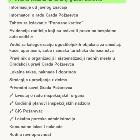
Informacije od javnog značaja
Informatori o radu Grada Požarevca
Zahtev za izdavanje “Ponosne kartice”
Еvidencija roditelja koji su ostvarili pravo na besplatno
auto sedište
Vodič za kategorizaciju ugostiteljskih objekata za smeštaj:
kuće, apartmani, sobe i seoska turistička domaćinstva
Pravilnik o organizaciji i sistematizaciji radnih mesta u
Gradskoj upravi Grada Požarevca
Lokalne takse, naknade i doprinos
Strategija upravljanja rizicima
Privredni savet Grada Požarevca
🔗
Izveštaj o radu inspekcijskih organa
🔗
Godišnji planovi inspekcijskih nadzora
🔗 GIS Požarevac
🔗 Lokalna poreska administracija
Komunalne takse i naknade
Rodna ravnopravnost