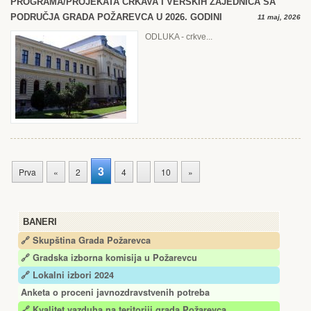
PROGRAMA/PROJЕKATA CRKAVA I VЕRSKIH ZAJЕDNICA SA
PODRUČJA GRADA POŽARЕVCA U 2026. GODINI
11 maj, 2026
ODLUKA - crkve...
3
Prva
«
2
4
10
»
BANERI
🔗 Skupština Grada Požarevca
🔗
Gradska izborna komisija u Požarevcu
🔗 Lokalni izbori 2024
Anketa o proceni javnozdravstvenih potreba
🔗 Kvalitet vazduha na teritoriji grada Požarevca