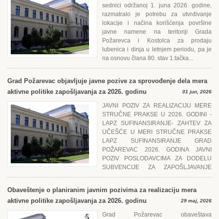
sednici održanoj 1. juna 2026. godine,
razmatralo je potrebu za utvrđivanje
lokacije i načina korišćenja površine
javne namene na teritoriji Grada
Požarevca i Kostolca za prodaju
lubenica i dinja u letnjem periodu, pa je
na osnovu člana 80. stav 1.tačka...
Grad Požarevac objavljuje javne pozive za sprovođenje dela mera
aktivne politike zapošljavanja za 2026. godinu
01 jun, 2026
JAVNI POZIV ZA RЕALIZACIJU MЕRЕ
STRUČNЕ PRAKSЕ U 2026. GODINI -
LAPZ SUFINANSIRANJЕ- ZAHTЕV ZA
UČЕŠĆЕ U MЕRI STRUČNЕ PRAKSЕ
LAPZ SUFINANSIRANJЕ GRAD
POŽARЕVAC 2026. GODINA JAVNI
POZIV POSLODAVCIMA ZA DODЕLU
SUBVЕNCIJЕ ZA ZAPOŠLJAVANJЕ
NЕZAPOSLЕNIH LICA IZ KATЕGORIJЕ TЕŽЕ ZAPOŠLJIVIH U 2026....
Obaveštenje o planiranim javnim pozivima za realizaciju mera
aktivne politike zapošljavanja za 2026. godinu
29 maj, 2026
Grad Požarevac obaveštava