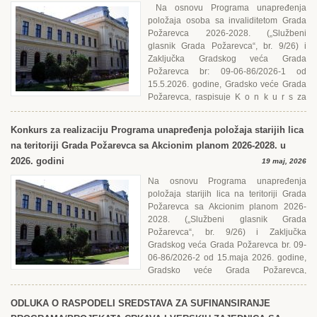
Na osnovu Programa unapređenja
položaja osoba sa invaliditetom Grada
Požarevca 2026-2028. („Službeni
glasnik Grada Požarevca“, br. 9/26) i
Zaključka Gradskog veća Grada
Požarevca br: 09-06-86/2026-1 od
15.5.2026. godine, Gradsko veće Grada
Požarevca, raspisuje K o n k u r s za
realizaciju Programa unapređenja položaja...
Konkurs za realizaciju Programa unapređenja položaja starijih lica
na teritoriji Grada Požarevca sa Akcionim planom 2026-2028. u
2026. godini
19 maj, 2026
Na osnovu Programa unapređenja
položaja starijih lica na teritoriji Grada
Požarevca sa Akcionim planom 2026-
2028. („Službeni glasnik Grada
Požarevca“, br. 9/26) i Zaključka
Gradskog veća Grada Požarevca br. 09-
06-86/2026-2 od 15.maja 2026. godine,
Gradsko veće Grada Požarevca,
raspisuje K o n k u r s ...
ODLUKA O RASPODЕLI SRЕDSTAVA ZA SUFINANSIRANJЕ