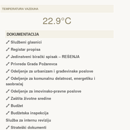
TEMPERATURA VAZDUHA
22.9°C
DOKUMENTACIJA
🔗
Službeni glasnici
🔗
Registar propisa
🔗
Jedinstveni birački spisak – RЕŠЕNJA
🔗
Privreda Grada Požarevca
🔗
Odeljenje za urbanizam i građevinske poslove
🔗
Odeljenje za komunalnu delatnost, energetiku i
saobraćaj
🔗
Odeljenje za imovinsko-pravne poslove
🔗
Zaštita životne sredine
🔗
Budžet
🔗
Budžetska inspekcija
Služba za internu reviziju
🔗
Strateški dokumenti