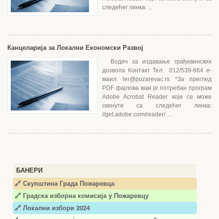
следећег линка: ...
Канцеларија за Локални Економски Развој
Водич за издавање грађевинских
дозвола Контакт Тел: 012/539-664 е-
маил: ler@pozarevac.rs *За преглед
PDF фајлова вам је потребан програм
Adobe Acrobat Reader који се може
скинути са следећег линка:
//get.adobe.com/reader/ ...
БАНЕРИ
🔗 Скупштина Града Пожаревца
🔗
Градска изборна комисија у Пожаревцу
🔗 Локални избори 2024