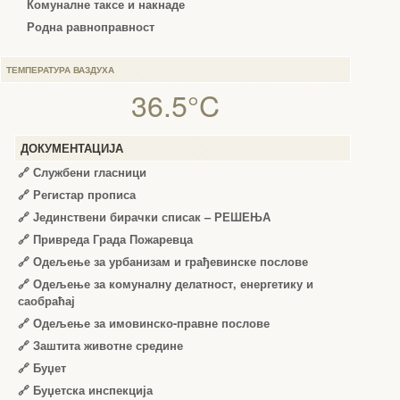
Комуналне таксе и накнаде
Родна равноправност
ТЕМПЕРАТУРА ВАЗДУХА
36.5°C
ДОКУМЕНТАЦИЈА
🔗
Службени гласници
🔗
Регистар прописа
🔗
Јединствени бирачки списак – РЕШЕЊА
🔗
Привреда Града Пожаревца
🔗
Одељење за урбанизам и грађевинске послове
🔗
Одељење за комуналну делатност, енергетику и
саобраћај
🔗
Одељење за имовинско-правне послове
🔗
Заштита животне средине
🔗
Буџет
🔗
Буџетска инспекција