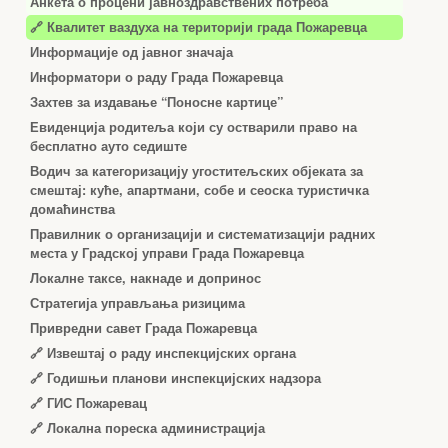
Анкета о процени јавноздравствених потреба
🔗 Квалитет ваздуха на територији града Пожаревца
Информације од јавног значаја
Информатори о раду Града Пожаревца
Захтев за издавање “Поносне картице”
Евиденција родитеља који су остварили право на
бесплатно ауто седиште
Водич за категоризацију угоститељских објеката за
смештај: куће, апартмани, собе и сеоска туристичка
домаћинства
Правилник о организацији и систематизацији радних
места у Градској управи Града Пожаревца
Локалне таксе, накнаде и допринос
Стратегија управљања ризицима
Привредни савет Града Пожаревца
🔗
Извештај о раду инспекцијских органа
🔗
Годишњи планови инспекцијских надзора
🔗 ГИС Пожаревац
🔗 Локална пореска администрација