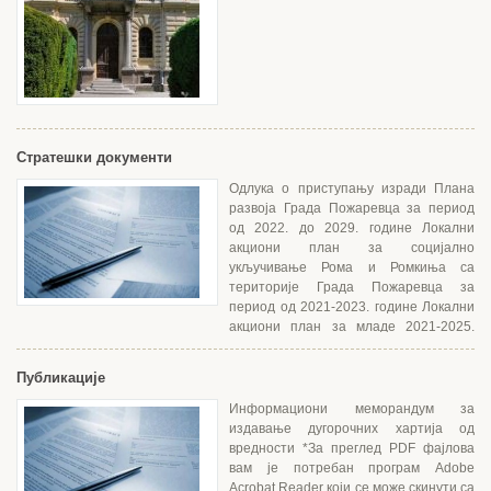
Стратешки документи
Одлука о приступању изради Плана
развоја Града Пожаревца за период
од 2022. до 2029. године Локални
акциони план за социјално
укључивање Рома и Ромкиња са
територије Града Пожаревца за
период од 2021-2023. године Локални
акциони план за младе 2021-2025.
године ...
Публикације
Информациони меморандум за
издавање дугорочних хартија од
вредности *За преглед PDF фајлова
вам је потребан програм Adobe
Acrobat Reader који се може скинути са