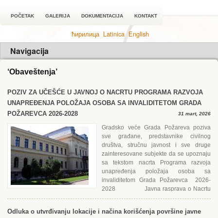
POČETAK
GALERIJA
DOKUMENTACIJA
KONTAKT
ћирилица
Latinica
English
Navigacija
‘Obaveštenja’
POZIV ZA UČЕŠĆЕ U JAVNOJ O NACRTU PROGRAMA RAZVOJA
UNAPRЕĐЕNJA POLOŽAJA OSOBA SA INVALIDITЕTOM GRADA
POŽARЕVCA 2026-2028
31 mart, 2026
Gradsko veće Grada Požareva poziva
sve građane, predstavnike civilnog
društva, stručnu javnost i sve druge
zainteresovane subjekte da se upoznaju
sa tekstom nacrta Programa razvoja
unapređenja položaja osoba sa
invaliditetom Grada Požarevca 2026-
2028 Javna rasprava o Nacrtu
održaće se u periodu od 31.3....
Odluka o utvrđivanju lokacije i načina korišćenja površine javne