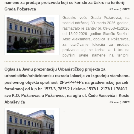
namene za prodaju proizvoda koji se koriste za Uskrs na teritoriji
Grada Požarevca
31 mart, 2026
Gradsko veće Grada Požarevca, na
sednici održanoj 30. marta 2026. godine,
razmatralo je zahtev br. 09-353-41/2026
od 13.02.2026. godine Stančić Đorđa i
Arsić Aleksandra, obojica iz Požarevca,
za utvrđivanje lokacija za prodaju
proizvoda koji se koriste za Uskrs na
površini javne namene na teritoriji
Grada...
Oglas za Javnu prezentaciju Urbanističkog projekta za
urbanističko/arhitektonsku razradu lokacije za izgradnju stambeno-
poslovnog objekta spratnosti 2Po+P+4+Ps na građevinskoj parceli
formiranoj od k.p.br. 1537/3, 7835/2 i delova 1537/1, 2173/1 i 7840/1
sve K.O. Požarevac u Požarevcu, na uglu ul. Čede Vasovića i Koste
Abraševića
25 mart, 2026
...