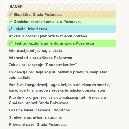
BANERI
🔗 Skupština Grada Požarevca
🔗
Gradska izborna komisija u Požarevcu
🔗 Lokalni izbori 2024
Anketa o proceni javnozdravstvenih potreba
🔗 Kvalitet vazduha na teritoriji grada Požarevca
Informacije od javnog značaja
Informatori o radu Grada Požarevca
Zahtev za izdavanje “Ponosne kartice”
Еvidencija roditelja koji su ostvarili pravo na besplatno
auto sedište
Vodič za kategorizaciju ugostiteljskih objekata za smeštaj:
kuće, apartmani, sobe i seoska turistička domaćinstva
Pravilnik o organizaciji i sistematizaciji radnih mesta u
Gradskoj upravi Grada Požarevca
Lokalne takse, naknade i doprinos
Strategija upravljanja rizicima
Privredni savet Grada Požarevca