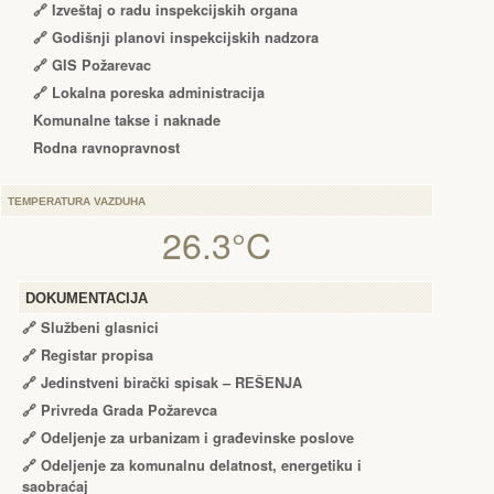
🔗
Izveštaj o radu inspekcijskih organa
🔗
Godišnji planovi inspekcijskih nadzora
🔗 GIS Požarevac
🔗 Lokalna poreska administracija
Komunalne takse i naknade
Rodna ravnopravnost
TEMPERATURA VAZDUHA
26.3°C
DOKUMENTACIJA
🔗
Službeni glasnici
🔗
Registar propisa
🔗
Jedinstveni birački spisak – RЕŠЕNJA
🔗
Privreda Grada Požarevca
🔗
Odeljenje za urbanizam i građevinske poslove
🔗
Odeljenje za komunalnu delatnost, energetiku i
saobraćaj