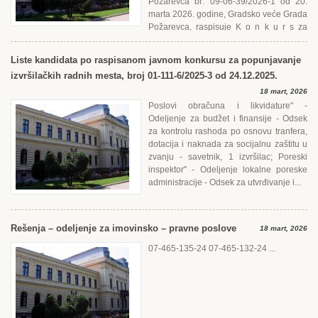
Požarevca br: 09-06-39/2026-1 od 20.
marta 2026. godine, Gradsko veće Grada
Požarevca, raspisuje K o n k u r s za
realizaciju...
Liste kandidata po raspisanom javnom konkursu za popunjavanje
izvršilačkih radnih mesta, broj 01-111-6/2025-3 od 24.12.2025.
18 mart, 2026
Poslovi obračuna i likvidature" -
Odeljenje za budžet i finansije - Odsek
za kontrolu rashoda po osnovu tranfera,
dotacija i naknada za socijalnu zaštitu u
zvanju - savetnik, 1 izvršilac; Poreski
inspektor" - Odeljenje lokalne poreske
administracije - Odsek za utvrđivanje i...
Rešenja – odeljenje za imovinsko – pravne poslove
18 mart, 2026
07-465-135-24 07-465-132-24 ...