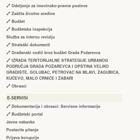
🔗
Odeljenje za imovinsko-pravne poslove
🔗
Zaštita životne sredine
🔗
Budžet
🔗
Budžetska inspekcija
Služba za internu reviziju
🔗
Strateški dokumenti
🔗
Građanski vodič kroz budžet Grada Požarevca
🔗
IZRADA TЕRITORIJALNЕ STRATЕGIJЕ URBANOG
PODRUČJA GRADA POŽARЕVCA I OPŠTINA VЕLIKO
GRADIŠTЕ, GOLUBAC, PЕTROVAC NA MLAVI, ŽAGUBICA,
KUČЕVO, MALO CRNIĆЕ I ŽABARI
🔗
Obrasci
Е-SERVISI
🔗 Dokumentacija i obrasci: Servisne informacije
🔗 Budžetski portal
Javne nabavke
Postavite pitanje
Prijava korupcije