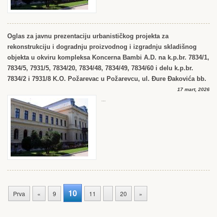
Oglas za javnu prezentaciju urbanističkog projekta za
rekonstrukciju i dogradnju proizvodnog i izgradnju skladišnog
objekta u okviru kompleksa Koncerna Bambi A.D. na k.p.br. 7834/1,
7834/5, 7931/5, 7834/20, 7834/48, 7834/49, 7834/60 i delu k.p.br.
7834/2 i 7931/8 K.O. Požarevac u Požarevcu, ul. Đure Đakovića bb.
17 mart, 2026
...
10
Prva
«
9
11
20
»