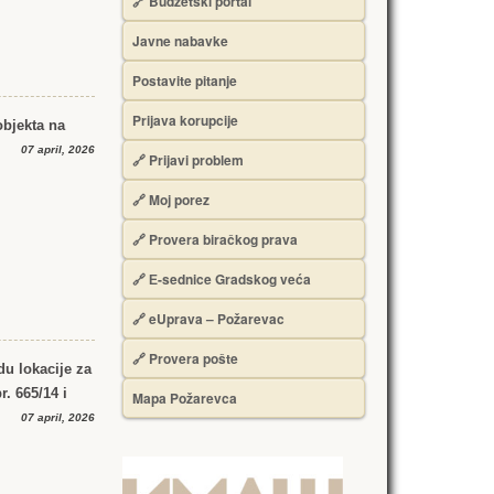
🔗 Budžetski portal
Javne nabavke
Postavite pitanje
Prijava korupcije
objekta na
07 april, 2026
🔗 Prijavi problem
🔗 Moj porez
🔗 Provera biračkog prava
🔗 Е-sednice Gradskog veća
🔗 eUprava – Požarevac
🔗 Provera pošte
du lokacije za
. 665/14 i
Mapa Požarevca
07 april, 2026