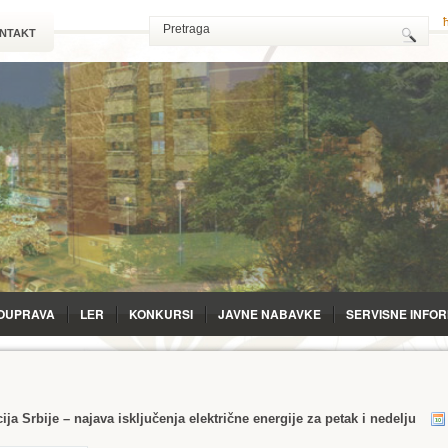
NTAKT
OUPRAVA
LЕR
KONKURSI
JAVNE NABAVKE
SERVISNE INFO
ija Srbije – najava isključenja električne energije za petak i nedelju