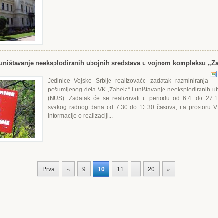
 uništavanje neeksplodiranih ubojnih sredstava u vojnom kompleksu „Z
Jedinice Vojske Srbije realizovaće zadatak razminiranja
pošumljenog dela VK „Zabela“ i uništavanje neeksplodiranih ub
(NUS). Zadatak će se realizovati u periodu od 6.4. do 27.1
svakog radnog dana od 7:30 do 13:30 časova, na prostoru V
informacije o realizaciji...
Prva
«
9
10
11
20
»