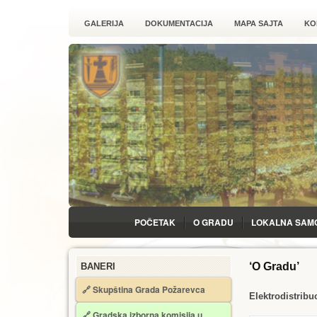
GALERIJA
DOKUMENTACIJA
MAPA SAJTA
KO
POČETAK
O GRADU
LOKALNA SAM
‘O Gradu’
BANERI
🔗 Skupština Grada Požarevca
Еlektrodistribuc
🔗
Gradska izborna komisija u