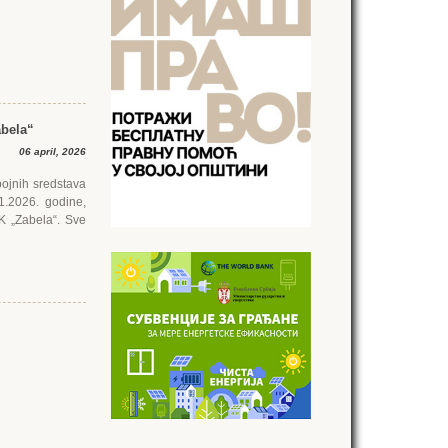
abela“
06 april, 2026
ojnih sredstava
1.2026. godine,
K „Zabela“. Sve