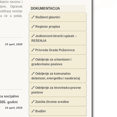
stojeću sezonu i
gijom, Ogranak
DOKUMENTACIJA
dišnjoj revizije
ga će u petak,
🔗
Službeni glasnici
🔗
Registar propisa
🔗
Jedinstveni birački spisak –
RЕŠЕNJA
15 april, 2026
🔗
Privreda Grada Požarevca
🔗
Odeljenje za urbanizam i
građevinske poslove
🔗
Odeljenje za komunalnu
delatnost, energetiku i saobraćaj
🔗
Odeljenje za imovinsko-pravne
poslove
za socijalno
🔗
Zaštita životne sredine
026. godini
14 april, 2026
🔗
Budžet