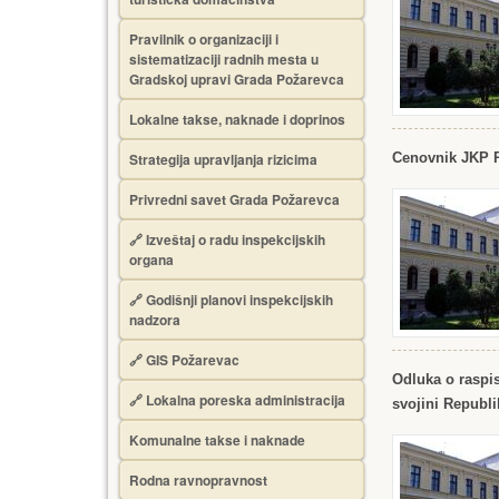
Pravilnik o organizaciji i
sistematizaciji radnih mesta u
Gradskoj upravi Grada Požarevca
Lokalne takse, naknade i doprinos
Strategija upravljanja rizicima
Cenovnik JKP 
Privredni savet Grada Požarevca
🔗
Izveštaj o radu inspekcijskih
organa
🔗
Godišnji planovi inspekcijskih
nadzora
🔗 GIS Požarevac
Odluka o raspis
🔗 Lokalna poreska administracija
svojini Republ
Komunalne takse i naknade
Rodna ravnopravnost