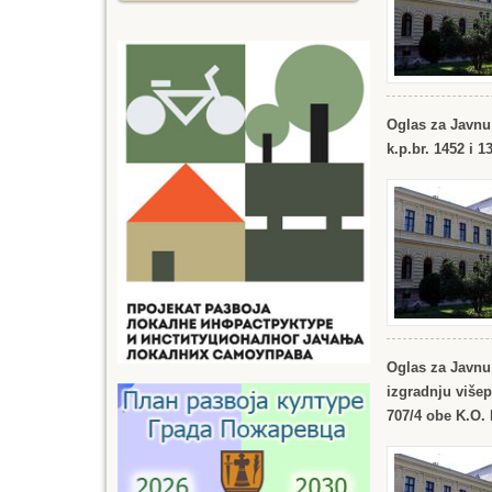
Oglas za Javnu
k.p.br. 1452 i 
Oglas za Javnu 
izgradnju više
707/4 obe K.O. 