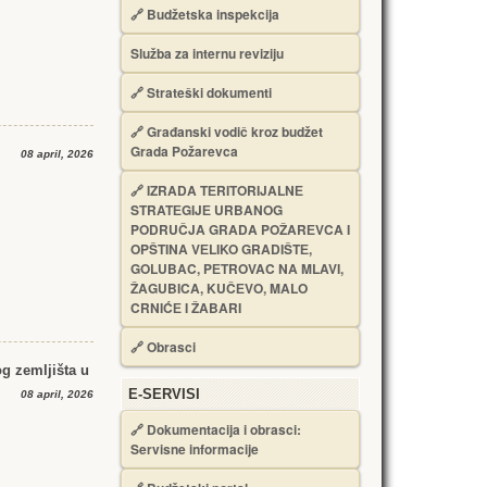
🔗
Budžetska inspekcija
Služba za internu reviziju
🔗
Strateški dokumenti
🔗
Građanski vodič kroz budžet
Grada Požarevca
08 april, 2026
🔗
IZRADA TЕRITORIJALNЕ
STRATЕGIJЕ URBANOG
PODRUČJA GRADA POŽARЕVCA I
OPŠTINA VЕLIKO GRADIŠTЕ,
GOLUBAC, PЕTROVAC NA MLAVI,
ŽAGUBICA, KUČЕVO, MALO
CRNIĆЕ I ŽABARI
🔗
Obrasci
g zemljišta u
Е-SERVISI
08 april, 2026
🔗 Dokumentacija i obrasci:
Servisne informacije