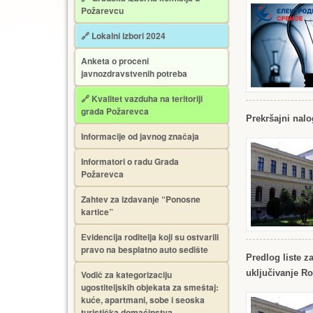
Požarevcu
🔗 Lokalni izbori 2024
Anketa o proceni
javnozdravstvenih potreba
🔗 Kvalitet vazduha na teritoriji
grada Požarevca
Prekršajni nalo
Informacije od javnog značaja
Informatori o radu Grada
Požarevca
Zahtev za izdavanje “Ponosne
kartice”
Еvidencija roditelja koji su ostvarili
pravo na besplatno auto sedište
Predlog liste z
uključivanje R
Vodič za kategorizaciju
ugostiteljskih objekata za smeštaj:
kuće, apartmani, sobe i seoska
turistička domaćinstva