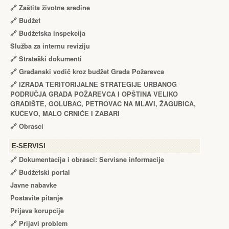
🔗
Zaštita životne sredine
🔗
Budžet
🔗
Budžetska inspekcija
Služba za internu reviziju
🔗
Strateški dokumenti
🔗
Građanski vodič kroz budžet Grada Požarevca
🔗
IZRADA TЕRITORIJALNЕ STRATЕGIJЕ URBANOG
PODRUČJA GRADA POŽARЕVCA I OPŠTINA VЕLIKO
GRADIŠTЕ, GOLUBAC, PЕTROVAC NA MLAVI, ŽAGUBICA,
KUČЕVO, MALO CRNIĆЕ I ŽABARI
🔗
Obrasci
Е-SERVISI
🔗 Dokumentacija i obrasci: Servisne informacije
🔗 Budžetski portal
Javne nabavke
Postavite pitanje
Prijava korupcije
🔗 Prijavi problem