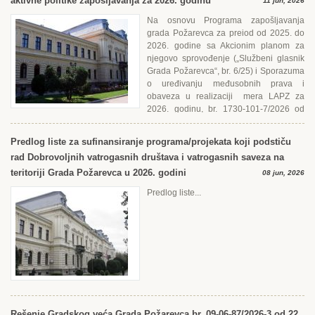
aktivne politike zapošljavanja za 2026. godinu
11 jun, 2026
Na osnovu Programa zapošljavanja
grada Požarevca za preiod od 2025. do
2026. godine sa Akcionim planom za
njegovo sprovođenje („Službeni glasnik
Grada Požarevca“, br. 6/25) i Sporazuma
o uređivanju međusobnih prava i
obaveza u realizaciji mera LAPZ za
2026. godinu, br. 1730-101-7/2026 od
30.04.2026. godine...
Predlog liste za sufinansiranje programa/projekata koji podstiču
rad Dobrovoljnih vatrogasnih društava i vatrogasnih saveza na
teritoriji Grada Požarevca u 2026. godini
08 jun, 2026
Predlog liste...
Rešenje Gradskog veća Grada Požarevca br. 09-06-87/2026-3 od 22.