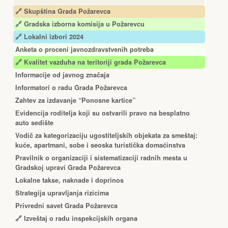
🔗 Skupština Grada Požarevca
🔗
Gradska izborna komisija u Požarevcu
🔗 Lokalni izbori 2024
Anketa o proceni javnozdravstvenih potreba
🔗 Kvalitet vazduha na teritoriji grada Požarevca
Informacije od javnog značaja
Informatori o radu Grada Požarevca
Zahtev za izdavanje “Ponosne kartice”
Еvidencija roditelja koji su ostvarili pravo na besplatno
auto sedište
Vodič za kategorizaciju ugostiteljskih objekata za smeštaj:
kuće, apartmani, sobe i seoska turistička domaćinstva
Pravilnik o organizaciji i sistematizaciji radnih mesta u
Gradskoj upravi Grada Požarevca
Lokalne takse, naknade i doprinos
Strategija upravljanja rizicima
Privredni savet Grada Požarevca
🔗
Izveštaj o radu inspekcijskih organa