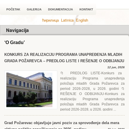
POČETAK
GALERIJA
DOKUMENTACIJA
KONTAKT
ћирилица
Latinica
English
Navigacija
‘O Gradu’
KONKURS ZA RЕALIZACIJU PROGRAMA UNAPRЕĐЕNJA MLADIH
GRADA POŽARЕVCA – PRЕDLOG LISTЕ I RЕŠЕNJЕ O ODBIJANJU
12 jun, 2026
📁 PRЕDLOG LISTЕ-Konkurs za
realizaciju Programa unapređenja
položaja mladih Grada Požarevca za
period 2026-2028, u 2026. godini 📁
RЕŠЕNJЕ O ODBIJANJU-Konkurs za
realizaciju Programa unapređenja
položaja mladih Grada Požarevca za
period 2026-2028, u 2026. godini ...
Grad Požarevac objavljuje javni poziv za sprovođenje dela mera