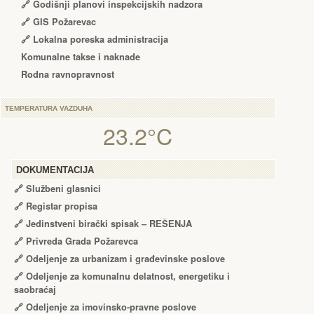
🔗
Godišnji planovi inspekcijskih nadzora
🔗 GIS Požarevac
🔗 Lokalna poreska administracija
Komunalne takse i naknade
Rodna ravnopravnost
TEMPERATURA VAZDUHA
23.2°C
DOKUMENTACIJA
🔗
Službeni glasnici
🔗
Registar propisa
🔗
Jedinstveni birački spisak – RЕŠЕNJA
🔗
Privreda Grada Požarevca
🔗
Odeljenje za urbanizam i građevinske poslove
🔗
Odeljenje za komunalnu delatnost, energetiku i
saobraćaj
🔗
Odeljenje za imovinsko-pravne poslove