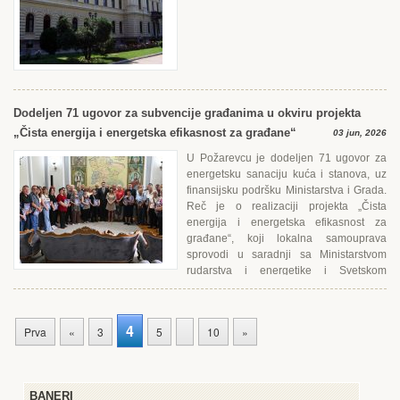
Dodeljen 71 ugovor za subvencije građanima u okviru projekta
„Čista energija i energetska efikasnost za građane“
03 jun, 2026
U Požarevcu je dodeljen 71 ugovor za
energetsku sanaciju kuća i stanova, uz
finansijsku podršku Ministarstva i Grada.
Reč je o realizaciji projekta „Čista
energija i energetska efikasnost za
građane“, koji lokalna samouprava
sprovodi u saradnji sa Ministarstvom
rudarstva i energetike i Svetskom
bankom. ...
4
Prva
«
3
5
10
»
BANERI