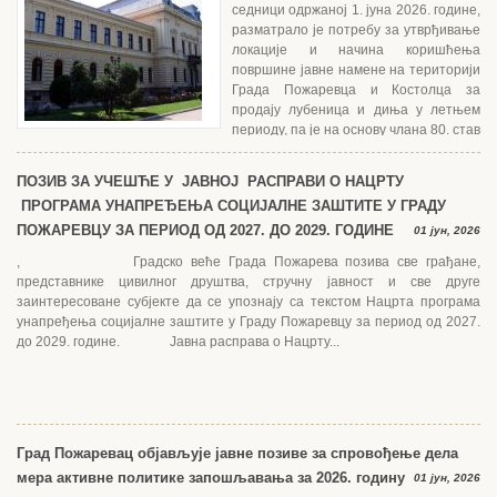
седници одржаној 1. јуна 2026. године,
разматрало је потребу за утврђивање
локације и начина коришћења
површине јавне намене на територији
Града Пожаревца и Костолца за
продају лубеница и диња у летњем
периоду, па је на основу члана 80. став
1.тачка...
ПОЗИВ ЗА УЧЕШЋЕ У ЈАВНОЈ РАСПРАВИ О НАЦРТУ
ПРОГРАМА УНАПРЕЂЕЊА СОЦИЈАЛНЕ ЗАШТИТЕ У ГРАДУ
ПОЖАРЕВЦУ ЗА ПЕРИОД ОД 2027. ДО 2029. ГОДИНЕ
01 јун, 2026
, Градско веће Града Пожарева позива све грађане,
представнике цивилног друштва, стручну јавност и све друге
заинтересоване субјекте да се упознају са текстом Нацрта програма
унапређења социјалне заштите у Граду Пожаревцу за период од 2027.
до 2029. године. Јавна расправа о Нацрту...
Град Пожаревац објављује јавне позиве за спровођење дела
мера активне политике запошљавања за 2026. годину
01 јун, 2026