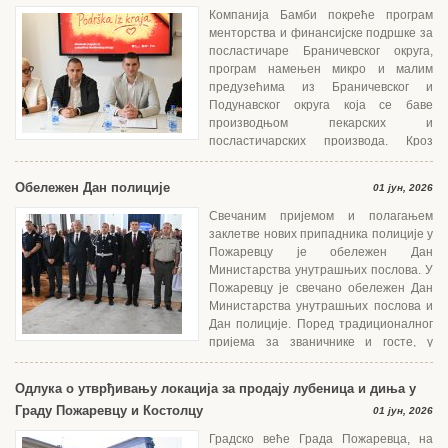
Компанија Бамби покреће програм
менторства и финансијске подршке за
посластичаре Браничевског округа,
програм намењен микро и малим
предузећима из Браничевског и
Подунавског округа која се баве
производњом пекарских и
посластичарских производа. Кроз
едукацију, менторски рад и финансијску подршку укупне вредности 5.000
евра, циљ програма...
Обележен Дан полиције
01 јун, 2026
Свечаним пријемом и полагањем
заклетве нових припадника полиције у
Пожаревцу је обележен Дан
Министарства унутрашњих послова. У
Пожаревцу је свечано обележен Дан
Министарства унутрашњих послова и
Дан полиције. Поред традиционалног
пријема за званичнике и госте, у
скупштинској сали града организовано је и полагање...
Одлука о утврђивању локација за продају лубеница и диња у
Граду Пожаревцу и Костолцу
01 јун, 2026
Градско веће Града Пожаревца, на