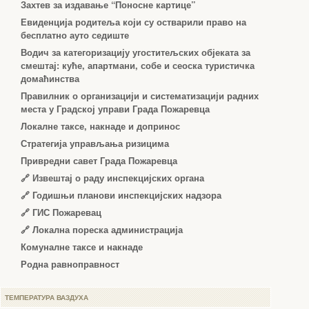
Захтев за издавање “Поносне картице”
Евиденција родитеља који су остварили право на
бесплатно ауто седиште
Водич за категоризацију угоститељских објеката за
смештај: куће, апартмани, собе и сеоска туристичка
домаћинства
Правилник о организацији и систематизацији радних
места у Градској управи Града Пожаревца
Локалне таксе, накнаде и допринос
Стратегија управљања ризицима
Привредни савет Града Пожаревца
🔗
Извештај о раду инспекцијских органа
🔗
Годишњи планови инспекцијских надзора
🔗 ГИС Пожаревац
🔗 Локална пореска администрација
Комуналне таксе и накнаде
Родна равноправност
ТЕМПЕРАТУРА ВАЗДУХА