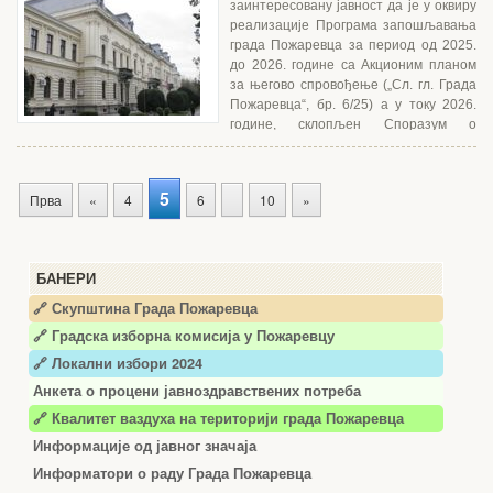
заинтересовану јавност да је у оквиру
реализације Програма запошљавања
града Пожаревца за период од 2025.
до 2026. године са Акционим планом
за његово спровођењe („Сл. гл. Града
Пожаревца“, бр. 6/25) а у току 2026.
године, склопљен Споразум о
реализацији са НСЗ –...
5
Прва
«
4
6
10
»
БАНЕРИ
🔗 Скупштина Града Пожаревца
🔗
Градска изборна комисија у Пожаревцу
🔗 Локални избори 2024
Анкета о процени јавноздравствених потреба
🔗 Квалитет ваздуха на територији града Пожаревца
Информације од јавног значаја
Информатори о раду Града Пожаревца