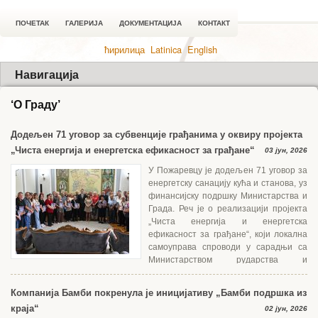
ПОЧЕТАК
ГАЛЕРИЈА
ДОКУМЕНТАЦИЈА
КОНТАКТ
ћирилица
Latinica
English
Навигација
‘О Граду’
Додељен 71 уговор за субвенције грађанима у оквиру пројекта
„Чиста енергија и енергетска ефикасност за грађане“
03 јун, 2026
У Пожаревцу је додељен 71 уговор за
енергетску санацију кућа и станова, уз
финансијску подршку Министарства и
Града. Реч је о реализацији пројекта
„Чиста енергија и енергетска
ефикасност за грађане“, који локална
самоуправа спроводи у сарадњи са
Министарством рударства и
енергетике и Светском банком. ...
Компанија Бамби покренула је иницијативу „Бамби подршка из
краја“
02 јун, 2026