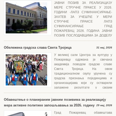
ЈАВНИ ПОЗИВ ЗА РЕАЛИЗАЦИЈУ
МЕРЕ СТРУЧНЕ ПРАКСЕ У 2026.
ГОДИНИ -ЛАПЗ СУФИНАНСИРАЊЕ-
ЗАХТЕВ ЗА УЧЕШЋЕ У МЕРИ
СТРУЧНЕ ПРАКСЕ ЛАПЗ
СУФИНАНСИРАЊЕ ГРАД
ПОЖАРЕВАЦ 2026. ГОДИНА ЈАВНИ
ПОЗИВ ПОСЛОДАВЦИМА ЗА ДОДЕЛУ
СУБВЕНЦИЈЕ ЗА ЗАПОШЉАВАЊЕ НЕЗАПОСЛЕНИХ ЛИЦА ИЗ
КАТЕГОРИЈЕ ТЕЖЕ ЗАПОШЉИВИХ У 2026....
Обележена градска слава Света Тројица
31 мај, 2026
У великој сали Центра за културу у
Пожаревцу одржана је свечана
академија поводом градске славе
Света Тројица. На овом
традиционалном скупу уручена су
градска признања појединцима и
организацијама који су остварили
запажене резултате у својим
областима деловања. Новчане награде Града Пожаревца, ове године,...
Обавештење о планираним јавним позивима за реализацију
мера активне политике запошљавања за 2026. годину
29 мај, 2026
Град Пожаревац обавештава