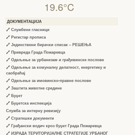
19.6°C
ДОКУМЕНТАЦИЈА
🔗
Службени гласници
🔗
Регистар прописа
🔗
Јединствени бирачки списак – РЕШЕЊА
🔗
Привреда Града Пожаревца
🔗
Одељење за урбанизам и грађевинске послове
🔗
Одељење за комуналну делатност, енергетику и
саобраћај
🔗
Одељење за имовинско-правне послове
🔗
Заштита животне средине
🔗
Буџет
🔗
Буџетска инспекција
Служба за интерну ревизију
🔗
Стратешки документи
🔗
Грађански водич кроз буџет Града Пожаревца
🔗
ИЗРАДА ТЕРИТОРИЈАЛНЕ СТРАТЕГИЈЕ УРБАНОГ