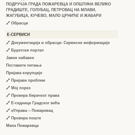
ПОДРУЧЈА ГРАДА ПОЖАРЕВЦА И ОПШТИНА ВЕЛИКО
ГРАДИШТЕ, ГОЛУБАЦ, ПЕТРОВАЦ НА МЛАВИ,
ЖАГУБИЦА, КУЧЕВО, МАЛО ЦРНИЋЕ И ЖАБАРИ
🔗
Обрасци
Е-СЕРВИСИ
🔗 Документација и обрасци: Сервисне информације
🔗 Буџетски портал
Јавне набавке
Поставите питање
Пријава корупције
🔗 Пријави проблем
🔗 Мој порез
🔗 Провера бирачког права
🔗 Е-седнице Градског већа
🔗 еУправа – Пожаревац
🔗 Провера поште
Мапа Пожаревца