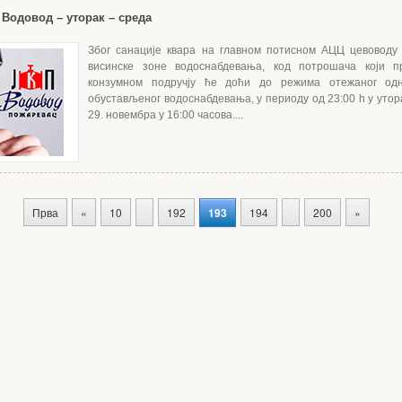
Водовод – уторак – среда
Због санације квара на главном потисном АЦЦ цевоводу
висинске зоне водоснабдевања, код потрошача који п
конзумном подручју ће доћи до режима отежаног од
обустављеног водоснабдевања, у периоду од 23:00 h у утор
29. новембра у 16:00 часова....
Прва
«
10
192
193
194
200
»