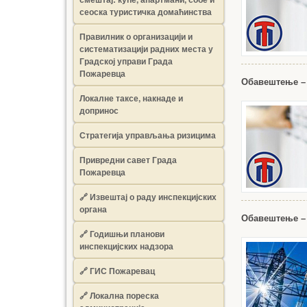
сеоска туристичка домаћинства
Правилник о организацији и
систематизацији радних места у
Градској управи Града
Пожаревца
Обавештење –
Локалне таксе, накнаде и
допринос
Стратегија управљања ризицима
Привредни савет Града
Пожаревца
🔗
Извештај о раду инспекцијских
органа
Обавештење – 
🔗
Годишњи планови
инспекцијских надзора
🔗 ГИС Пожаревац
🔗 Локална пореска