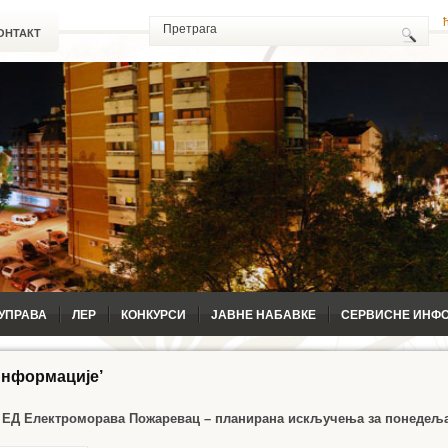
ОНТАКТ
УПРАВА
ЛЕР
КОНКУРСИ
ЈАВНЕ НАБАВКЕ
СЕРВИСНЕ ИНФ
информације’
 ЕД Електроморава Пожаревац – планирана искључења за понедељ