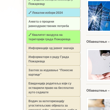
Пожаревцу
🔗 Локални избори 2024
Анкета о процени
јавноздравствених потреба
🔗 Квалитет ваздуха на
територији града Пожаревца
Обавештење – 
Информације од јавног значаја
Информатори о раду Града
Пожаревца
Захтев за издавање “Поносне
картице”
Евиденција родитеља који су
остварили право на бесплатно
Обавештење –
ауто седиште
Водич за категоризацију
угоститељских објеката за
смештај: куће, апартмани, собе и