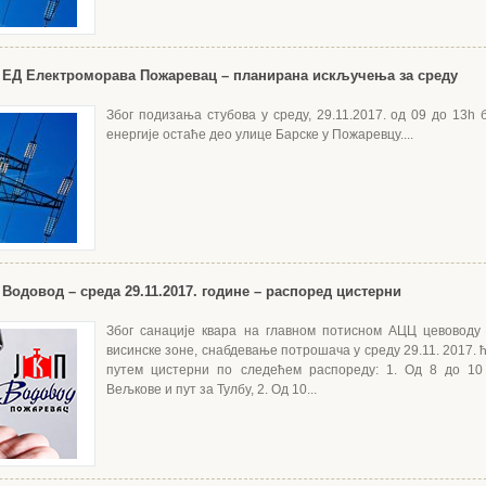
 ЕД Електроморава Пожаревац – планирана искључења за среду
Због подизања стубова у среду, 29.11.2017. од 09 до 13h 
енергије остаће део улице Барске у Пожаревцу....
Водовод – среда 29.11.2017. године – распоред цистерни
Због санације квара на главном потисном АЦЦ цевоводу
висинске зоне, снабдевање потрошача у среду 29.11. 2017.
путем цистерни по следећем распореду: 1. Од 8 до 10 
Вељкове и пут за Тулбу, 2. Од 10...