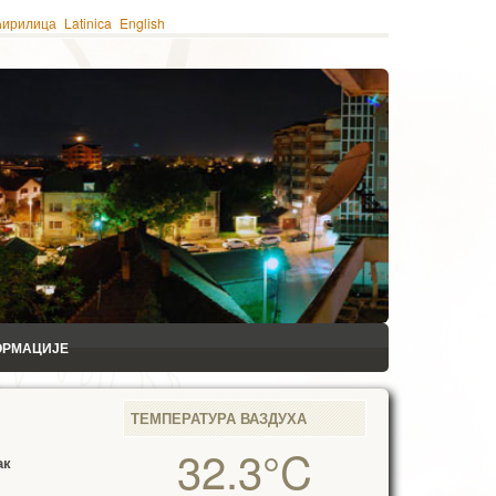
ћирилица
Latinica
English
ОРМАЦИЈЕ
ТЕМПЕРАТУРА ВАЗДУХА
32.3°C
ак