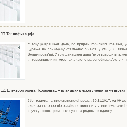
 ЈП Топлификација
У току јучерашњег дана, по пријави корисника грејања, 
цурење на прикључку стамбеног објекта у улици 6. Личке
Велимировића). У току данашњег дана ће се извршити ископ
интервенцију и интервенција (ако је мањег обима). Ако је инт
ЕД Електроморава Пожаревац – планирана искључења за четвртак
Због радова на нисконапонској мрежи, 30.11.2017. од 09 до
електрицне енергије остаће потрошачи у улици Кучевачкој 
случају лоших временских услова радови се одлажу....