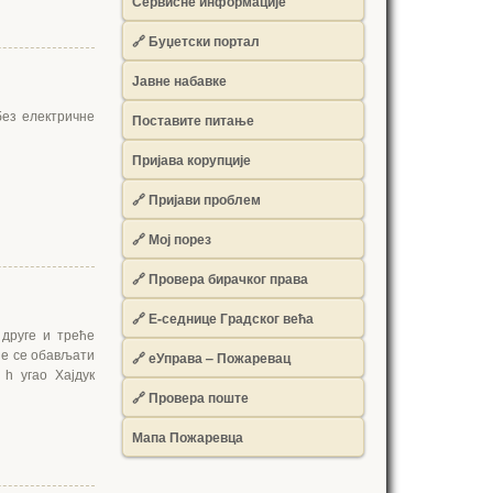
Сервисне информације
🔗 Буџетски портал
Јавне набавке
без електричне
Поставите питање
Пријава корупције
🔗 Пријави проблем
🔗 Мој порез
🔗 Провера бирачког права
🔗 Е-седнице Градског већа
 друге и треће
 ће се обављати
🔗 еУправа – Пожаревац
h угао Хајдук
🔗 Провера поште
Мапа Пожаревца