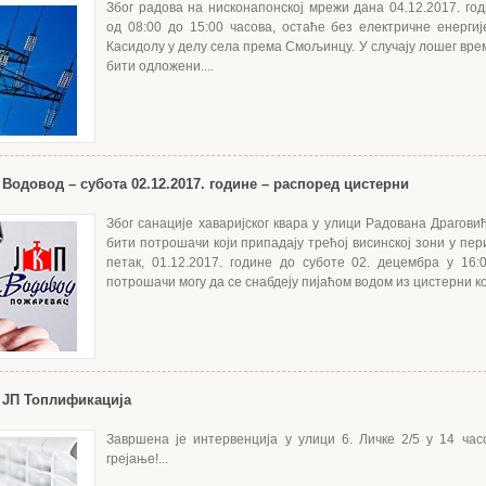
Због радова на нисконапонској мрежи дана 04.12.2017. год
од 08:00 до 15:00 часова, остаће без електричне енерги
Касидолу у делу села према Смољинцу. У случају лошег вре
бити одложени....
Водовод – субота 02.12.2017. године – распоред цистерни
Због санације хаваријског квара у улици Радована Драгови
бити потрошачи који припадају трећој висинској зони у пер
петак, 01.12.2017. године до суботе 02. децембра у 16:
потрошачи могу да се снабдеју пијаћом водом из цистерни кој
 ЈП Топлификација
Завршена је интервенција у улици 6. Личке 2/5 у 14 ча
грејање!...