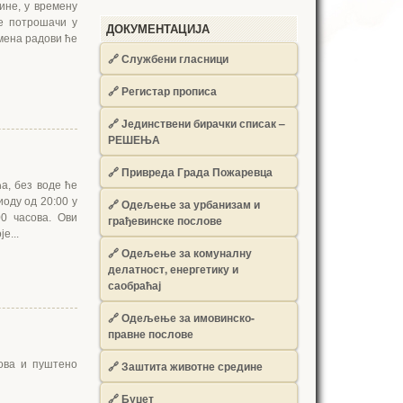
ине, у времену
је потрошачи у
ДОКУМЕНТАЦИЈА
мена радови ће
🔗
Службени гласници
🔗
Регистар прописа
🔗
Јединствени бирачки списак –
РЕШЕЊА
🔗
Привреда Града Пожаревца
ћа, без воде ће
иоду од 20:00 у
🔗
Одељење за урбанизам и
00 часова. Ови
грађевинске послове
е...
🔗
Одељење за комуналну
делатност, енергетику и
саобраћај
🔗
Одељење за имовинско-
правне послове
сова и пуштено
🔗
Заштита животне средине
🔗
Буџет