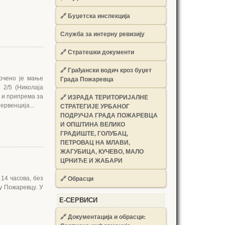
🔗
Буџетска инспекција
Служба за интерну ревизију
🔗
Стратешки документи
🔗
Грађански водич кроз буџет
Града Пожаревца
уочено је мање
 2/5 (Николаја
🔗
ИЗРАДА ТЕРИТОРИЈАЛНЕ
 и припрема за
СТРАТЕГИЈЕ УРБАНОГ
ервенција...
ПОДРУЧЈА ГРАДА ПОЖАРЕВЦА
И ОПШТИНА ВЕЛИКО
ГРАДИШТЕ, ГОЛУБАЦ,
ПЕТРОВАЦ НА МЛАВИ,
ЖАГУБИЦА, КУЧЕВО, МАЛО
ЦРНИЋЕ И ЖАБАРИ
🔗
Обрасци
 14 часова, без
у Пожаревцу. У
Е-СЕРВИСИ
🔗 Документација и обрасци: