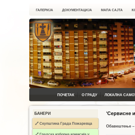
ГАЛЕРИЈА
ДОКУМЕНТАЦИЈА
МАПА САЈТА
К
ПОЧЕТАК
О ГРАДУ
ЛОКАЛНА САМО
‘Сервисне 
БАНЕРИ
🔗 Скупштина Града Пожаревца
Обавештење –
🔗
Градска изборна комисија у