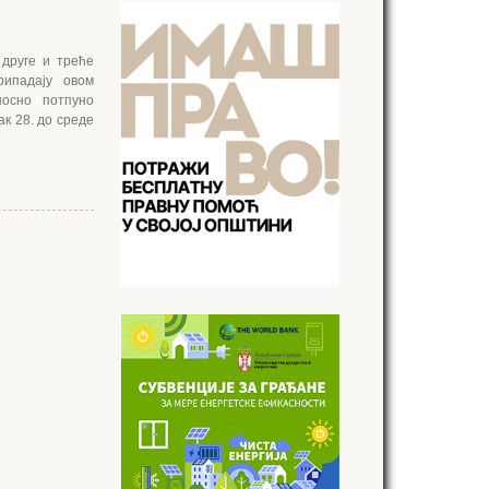
 друге и треће
рипадају овом
носно потпуно
ак 28. до среде