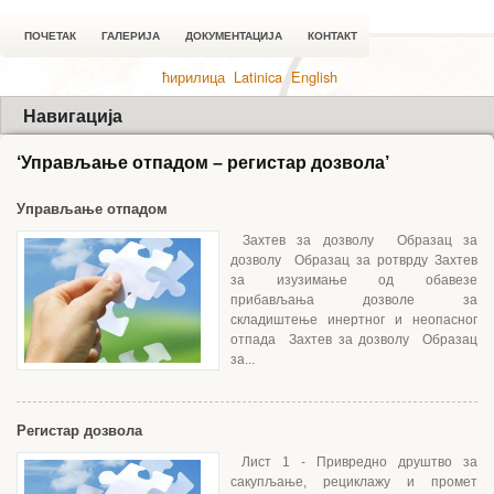
ПОЧЕТАК
ГАЛЕРИЈА
ДОКУМЕНТАЦИЈА
КОНТАКТ
ћирилица
Latinica
English
Навигација
‘Управљање отпадом – регистар дозвола’
Управљање отпадом
Захтев за дозволу Образац за
дозволу Образац за pотврду Захтев
за изузимање од обавезе
прибављања дозволе за
складиштење инертног и неопасног
отпада Захтев за дозволу Образац
за...
Регистар дозвола
Лист 1 - Привредно друштво за
сакупљање, рециклажу и промет