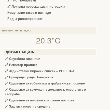
🔗 ГИС Пожаревац
🔗 Локална пореска администрација
Комуналне таксе и накнаде
Родна равноправност
ТЕМПЕРАТУРА ВАЗДУХА
20.3°C
ДОКУМЕНТАЦИЈА
🔗
Службени гласници
🔗
Регистар прописа
🔗
Јединствени бирачки списак – РЕШЕЊА
🔗
Привреда Града Пожаревца
🔗
Одељење за урбанизам и грађевинске послове
🔗
Одељење за комуналну делатност, енергетику и
саобраћај
🔗
Одељење за имовинско-правне послове
🔗
Заштита животне средине