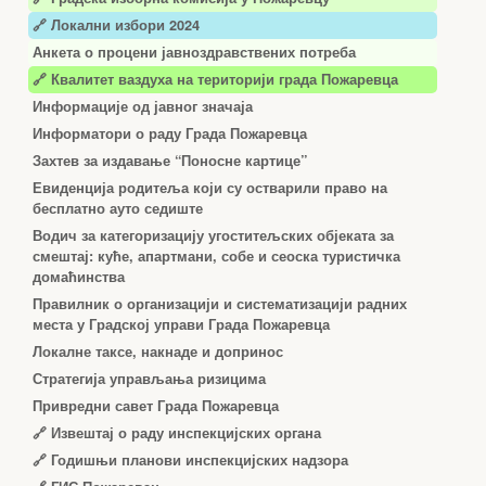
🔗 Локални избори 2024
Анкета о процени јавноздравствених потреба
🔗 Квалитет ваздуха на територији града Пожаревца
Информације од јавног значаја
Информатори о раду Града Пожаревца
Захтев за издавање “Поносне картице”
Евиденција родитеља који су остварили право на
бесплатно ауто седиште
Водич за категоризацију угоститељских објеката за
смештај: куће, апартмани, собе и сеоска туристичка
домаћинства
Правилник о организацији и систематизацији радних
места у Градској управи Града Пожаревца
Локалне таксе, накнаде и допринос
Стратегија управљања ризицима
Привредни савет Града Пожаревца
🔗
Извештај о раду инспекцијских органа
🔗
Годишњи планови инспекцијских надзора