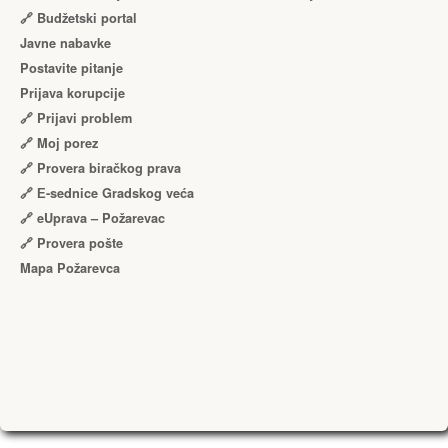
🔗 Budžetski portal
Javne nabavke
Postavite pitanje
Prijava korupcije
🔗 Prijavi problem
🔗 Moj porez
🔗 Provera biračkog prava
🔗 Е-sednice Gradskog veća
🔗 eUprava – Požarevac
🔗 Provera pošte
Mapa Požarevca