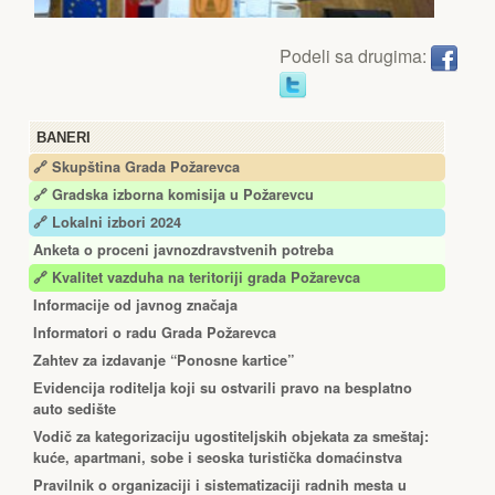
Podeli sa drugima:
BANERI
🔗 Skupština Grada Požarevca
🔗
Gradska izborna komisija u Požarevcu
🔗 Lokalni izbori 2024
Anketa o proceni javnozdravstvenih potreba
🔗 Kvalitet vazduha na teritoriji grada Požarevca
Informacije od javnog značaja
Informatori o radu Grada Požarevca
Zahtev za izdavanje “Ponosne kartice”
Еvidencija roditelja koji su ostvarili pravo na besplatno
auto sedište
Vodič za kategorizaciju ugostiteljskih objekata za smeštaj:
kuće, apartmani, sobe i seoska turistička domaćinstva
Pravilnik o organizaciji i sistematizaciji radnih mesta u