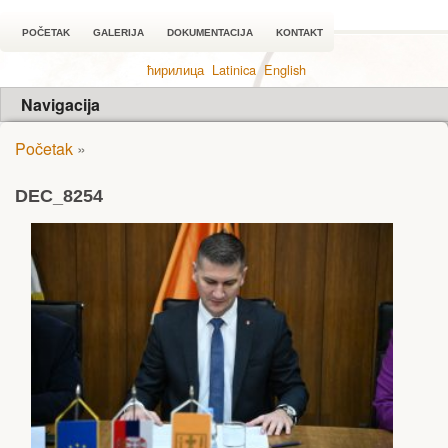
POČETAK
GALERIJA
DOKUMENTACIJA
KONTAKT
ћирилица
Latinica
English
Navigacija
Početak
»
DEC_8254