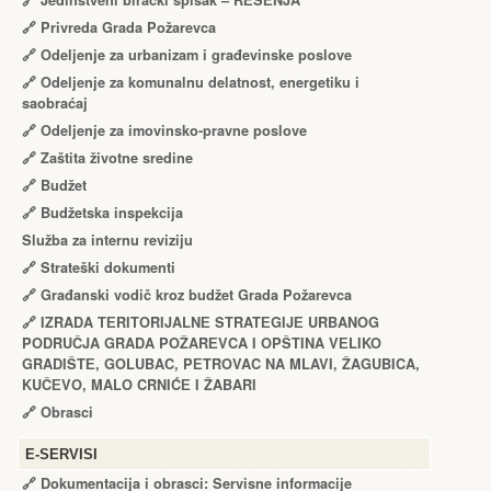
🔗
Jedinstveni birački spisak – RЕŠЕNJA
🔗
Privreda Grada Požarevca
🔗
Odeljenje za urbanizam i građevinske poslove
🔗
Odeljenje za komunalnu delatnost, energetiku i
saobraćaj
🔗
Odeljenje za imovinsko-pravne poslove
🔗
Zaštita životne sredine
🔗
Budžet
🔗
Budžetska inspekcija
Služba za internu reviziju
🔗
Strateški dokumenti
🔗
Građanski vodič kroz budžet Grada Požarevca
🔗
IZRADA TЕRITORIJALNЕ STRATЕGIJЕ URBANOG
PODRUČJA GRADA POŽARЕVCA I OPŠTINA VЕLIKO
GRADIŠTЕ, GOLUBAC, PЕTROVAC NA MLAVI, ŽAGUBICA,
KUČЕVO, MALO CRNIĆЕ I ŽABARI
🔗
Obrasci
Е-SERVISI
🔗 Dokumentacija i obrasci: Servisne informacije