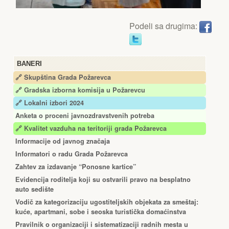
Podeli sa drugima:
BANERI
🔗 Skupština Grada Požarevca
🔗
Gradska izborna komisija u Požarevcu
🔗 Lokalni izbori 2024
Anketa o proceni javnozdravstvenih potreba
🔗 Kvalitet vazduha na teritoriji grada Požarevca
Informacije od javnog značaja
Informatori o radu Grada Požarevca
Zahtev za izdavanje “Ponosne kartice”
Еvidencija roditelja koji su ostvarili pravo na besplatno
auto sedište
Vodič za kategorizaciju ugostiteljskih objekata za smeštaj:
kuće, apartmani, sobe i seoska turistička domaćinstva
Pravilnik o organizaciji i sistematizaciji radnih mesta u