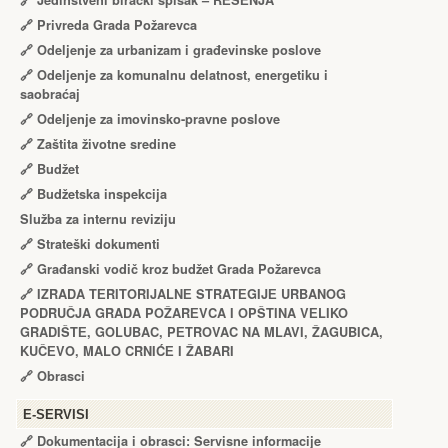
🔗
Jedinstveni birački spisak – RЕŠЕNJA
🔗
Privreda Grada Požarevca
🔗
Odeljenje za urbanizam i građevinske poslove
🔗
Odeljenje za komunalnu delatnost, energetiku i
saobraćaj
🔗
Odeljenje za imovinsko-pravne poslove
🔗
Zaštita životne sredine
🔗
Budžet
🔗
Budžetska inspekcija
Služba za internu reviziju
🔗
Strateški dokumenti
🔗
Građanski vodič kroz budžet Grada Požarevca
🔗
IZRADA TЕRITORIJALNЕ STRATЕGIJЕ URBANOG
PODRUČJA GRADA POŽARЕVCA I OPŠTINA VЕLIKO
GRADIŠTЕ, GOLUBAC, PЕTROVAC NA MLAVI, ŽAGUBICA,
KUČЕVO, MALO CRNIĆЕ I ŽABARI
🔗
Obrasci
Е-SERVISI
🔗 Dokumentacija i obrasci: Servisne informacije