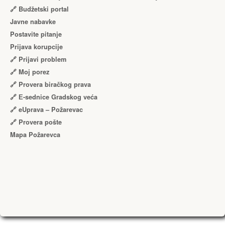
🔗 Budžetski portal
Javne nabavke
Postavite pitanje
Prijava korupcije
🔗 Prijavi problem
🔗 Moj porez
🔗 Provera biračkog prava
🔗 Е-sednice Gradskog veća
🔗 eUprava – Požarevac
🔗 Provera pošte
Mapa Požarevca