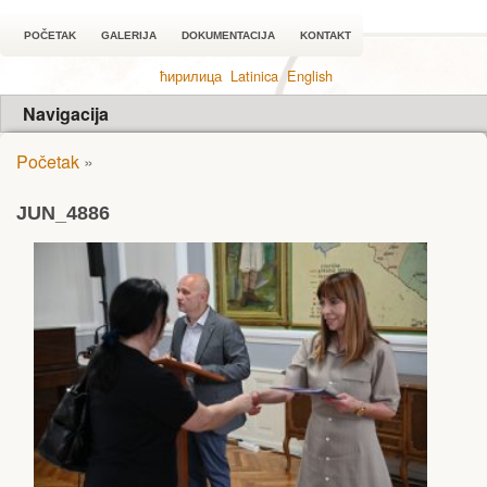
POČETAK
GALERIJA
DOKUMENTACIJA
KONTAKT
ћирилица
Latinica
English
Navigacija
Početak
»
JUN_4886