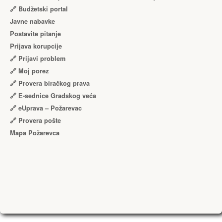
🔗 Budžetski portal
Javne nabavke
Postavite pitanje
Prijava korupcije
🔗 Prijavi problem
🔗 Moj porez
🔗 Provera biračkog prava
🔗 Е-sednice Gradskog veća
🔗 eUprava – Požarevac
🔗 Provera pošte
Mapa Požarevca