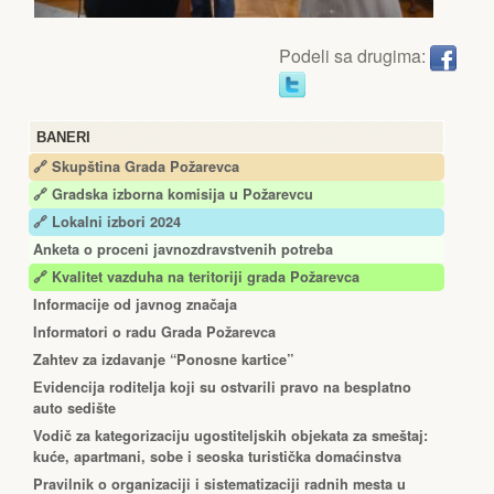
Podeli sa drugima:
BANERI
🔗 Skupština Grada Požarevca
🔗
Gradska izborna komisija u Požarevcu
🔗 Lokalni izbori 2024
Anketa o proceni javnozdravstvenih potreba
🔗 Kvalitet vazduha na teritoriji grada Požarevca
Informacije od javnog značaja
Informatori o radu Grada Požarevca
Zahtev za izdavanje “Ponosne kartice”
Еvidencija roditelja koji su ostvarili pravo na besplatno
auto sedište
Vodič za kategorizaciju ugostiteljskih objekata za smeštaj:
kuće, apartmani, sobe i seoska turistička domaćinstva
Pravilnik o organizaciji i sistematizaciji radnih mesta u