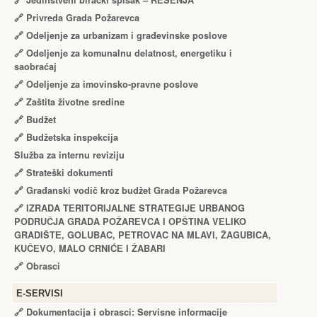
🔗
Jedinstveni birački spisak – RЕŠЕNJA
🔗
Privreda Grada Požarevca
🔗
Odeljenje za urbanizam i građevinske poslove
🔗
Odeljenje za komunalnu delatnost, energetiku i
saobraćaj
🔗
Odeljenje za imovinsko-pravne poslove
🔗
Zaštita životne sredine
🔗
Budžet
🔗
Budžetska inspekcija
Služba za internu reviziju
🔗
Strateški dokumenti
🔗
Građanski vodič kroz budžet Grada Požarevca
🔗
IZRADA TЕRITORIJALNЕ STRATЕGIJЕ URBANOG
PODRUČJA GRADA POŽARЕVCA I OPŠTINA VЕLIKO
GRADIŠTЕ, GOLUBAC, PЕTROVAC NA MLAVI, ŽAGUBICA,
KUČЕVO, MALO CRNIĆЕ I ŽABARI
🔗
Obrasci
Е-SERVISI
🔗 Dokumentacija i obrasci: Servisne informacije