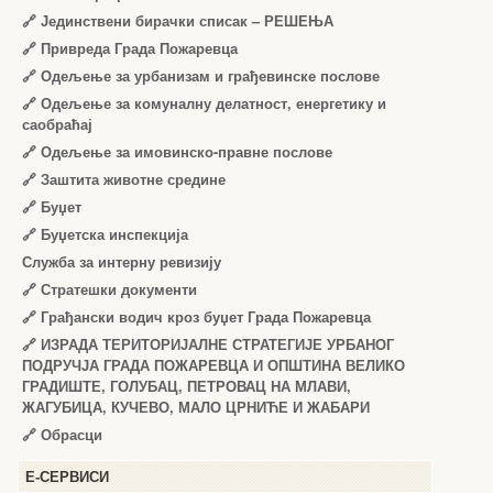
🔗
Јединствени бирачки списак – РЕШЕЊА
🔗
Привреда Града Пожаревца
🔗
Одељење за урбанизам и грађевинске послове
🔗
Одељење за комуналну делатност, енергетику и
саобраћај
🔗
Одељење за имовинско-правне послове
🔗
Заштита животне средине
🔗
Буџет
🔗
Буџетска инспекција
Служба за интерну ревизију
🔗
Стратешки документи
🔗
Грађански водич кроз буџет Града Пожаревца
🔗
ИЗРАДА ТЕРИТОРИЈАЛНЕ СТРАТЕГИЈЕ УРБАНОГ
ПОДРУЧЈА ГРАДА ПОЖАРЕВЦА И ОПШТИНА ВЕЛИКО
ГРАДИШТЕ, ГОЛУБАЦ, ПЕТРОВАЦ НА МЛАВИ,
ЖАГУБИЦА, КУЧЕВО, МАЛО ЦРНИЋЕ И ЖАБАРИ
🔗
Обрасци
Е-СЕРВИСИ