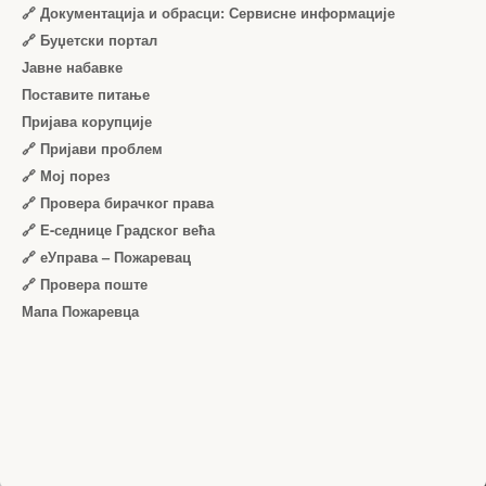
🔗 Документација и обрасци: Сервисне информације
🔗 Буџетски портал
Јавне набавке
Поставите питање
Пријава корупције
🔗 Пријави проблем
🔗 Мој порез
🔗 Провера бирачког права
🔗 Е-седнице Градског већа
🔗 еУправа – Пожаревац
🔗 Провера поште
Мапа Пожаревца