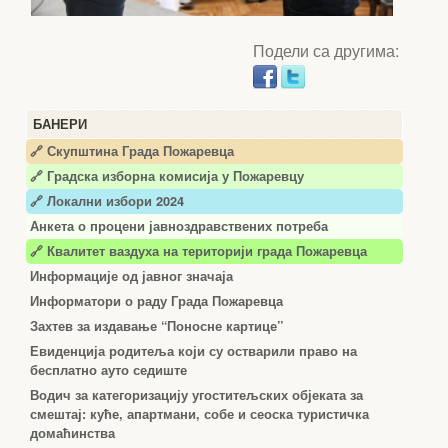
Подели са другима:
БАНЕРИ
🔗 Скупштина Града Пожаревца
🔗
Градска изборна комисија у Пожаревцу
🔗 Локални избори 2024
Анкета о процени јавноздравствених потреба
🔗 Квалитет ваздуха на територији града Пожаревца
Информације од јавног значаја
Информатори о раду Града Пожаревца
Захтев за издавање “Поносне картице”
Евиденција родитеља који су остварили право на
бесплатно ауто седиште
Водич за категоризацију угоститељских објеката за
смештај: куће, апартмани, собе и сеоска туристичка
домаћинства