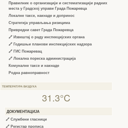
Правилник о организацији и систематизацији радних
места у Градској управи Града Пожаревца
Локалне таксе, накнаде и допринос
Стратегија управљања ризицима
Привредни савет Града Пожаревца
🔗
Извештај о раду инспекцијских органа
🔗
Годишњи планови инспекцијских надзора
🔗 ГИС Пожаревац
🔗 Локална пореска администрација
Комуналне таксе и накнаде
Родна равноправност
ТЕМПЕРАТУРА ВАЗДУХА
31.3°C
ДОКУМЕНТАЦИЈА
🔗
Службени гласници
🔗
Регистар прописа