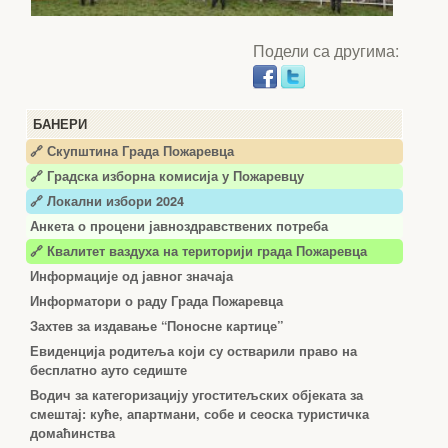
Подели са другима:
БАНЕРИ
🔗 Скупштина Града Пожаревца
🔗
Градска изборна комисија у Пожаревцу
🔗 Локални избори 2024
Анкета о процени јавноздравствених потреба
🔗 Квалитет ваздуха на територији града Пожаревца
Информације од јавног значаја
Информатори о раду Града Пожаревца
Захтев за издавање “Поносне картице”
Евиденција родитеља који су остварили право на
бесплатно ауто седиште
Водич за категоризацију угоститељских објеката за
смештај: куће, апартмани, собе и сеоска туристичка
домаћинства