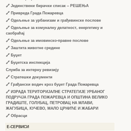
🔗
Јединствени бирачки списак – РЕШЕЊА
🔗
Привреда Града Пожаревца
🔗
Одељење за урбанизам и грађевинске послове
🔗
Одељење за комуналну делатност, енергетику и
саобраћај
🔗
Одељење за имовинско-правне послове
🔗
Заштита животне средине
🔗
Буџет
🔗
Буџетска инспекција
Служба за интерну ревизију
🔗
Стратешки документи
🔗
Грађански водич кроз буџет Града Пожаревца
🔗
ИЗРАДА ТЕРИТОРИЈАЛНЕ СТРАТЕГИЈЕ УРБАНОГ
ПОДРУЧЈА ГРАДА ПОЖАРЕВЦА И ОПШТИНА ВЕЛИКО
ГРАДИШТЕ, ГОЛУБАЦ, ПЕТРОВАЦ НА МЛАВИ,
ЖАГУБИЦА, КУЧЕВО, МАЛО ЦРНИЋЕ И ЖАБАРИ
🔗
Обрасци
Е-СЕРВИСИ