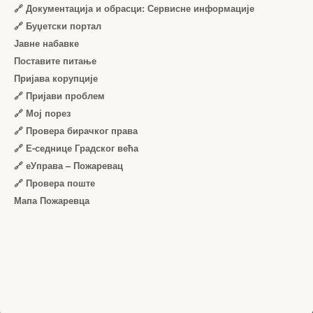
🔗 Документација и обрасци: Сервисне информације
🔗 Буџетски портал
Јавне набавке
Поставите питање
Пријава корупције
🔗 Пријави проблем
🔗 Мој порез
🔗 Провера бирачког права
🔗 Е-седнице Градског већа
🔗 еУправа – Пожаревац
🔗 Провера поште
Мапа Пожаревца