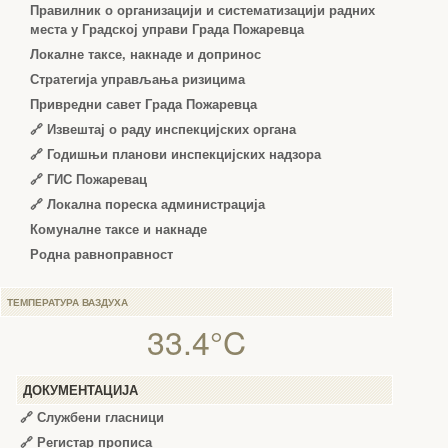
Правилник о организацији и систематизацији радних
места у Градској управи Града Пожаревца
Локалне таксе, накнаде и допринос
Стратегија управљања ризицима
Привредни савет Града Пожаревца
🔗
Извештај о раду инспекцијских органа
🔗
Годишњи планови инспекцијских надзора
🔗 ГИС Пожаревац
🔗 Локална пореска администрација
Комуналне таксе и накнаде
Родна равноправност
ТЕМПЕРАТУРА ВАЗДУХА
33.4°C
ДОКУМЕНТАЦИЈА
🔗
Службени гласници
🔗
Регистар прописа