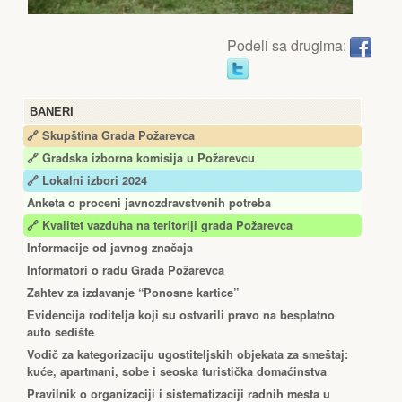
Podeli sa drugima:
BANERI
🔗 Skupština Grada Požarevca
🔗
Gradska izborna komisija u Požarevcu
🔗 Lokalni izbori 2024
Anketa o proceni javnozdravstvenih potreba
🔗 Kvalitet vazduha na teritoriji grada Požarevca
Informacije od javnog značaja
Informatori o radu Grada Požarevca
Zahtev za izdavanje “Ponosne kartice”
Еvidencija roditelja koji su ostvarili pravo na besplatno
auto sedište
Vodič za kategorizaciju ugostiteljskih objekata za smeštaj:
kuće, apartmani, sobe i seoska turistička domaćinstva
Pravilnik o organizaciji i sistematizaciji radnih mesta u