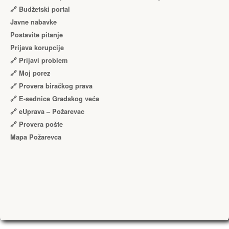
🔗 Budžetski portal
Javne nabavke
Postavite pitanje
Prijava korupcije
🔗 Prijavi problem
🔗 Moj porez
🔗 Provera biračkog prava
🔗 Е-sednice Gradskog veća
🔗 eUprava – Požarevac
🔗 Provera pošte
Mapa Požarevca