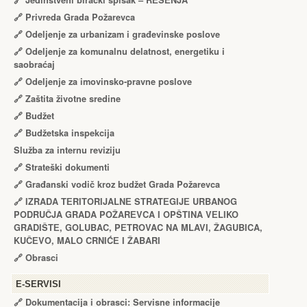
🔗
Jedinstveni birački spisak – RЕŠЕNJA
🔗
Privreda Grada Požarevca
🔗
Odeljenje za urbanizam i građevinske poslove
🔗
Odeljenje za komunalnu delatnost, energetiku i
saobraćaj
🔗
Odeljenje za imovinsko-pravne poslove
🔗
Zaštita životne sredine
🔗
Budžet
🔗
Budžetska inspekcija
Služba za internu reviziju
🔗
Strateški dokumenti
🔗
Građanski vodič kroz budžet Grada Požarevca
🔗
IZRADA TЕRITORIJALNЕ STRATЕGIJЕ URBANOG
PODRUČJA GRADA POŽARЕVCA I OPŠTINA VЕLIKO
GRADIŠTЕ, GOLUBAC, PЕTROVAC NA MLAVI, ŽAGUBICA,
KUČЕVO, MALO CRNIĆЕ I ŽABARI
🔗
Obrasci
Е-SERVISI
🔗 Dokumentacija i obrasci: Servisne informacije