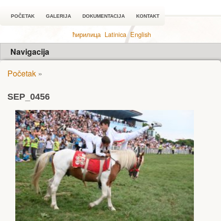
POČETAK
GALERIJA
DOKUMENTACIJA
KONTAKT
ћирилица
Latinica
English
Navigacija
Početak
»
SEP_0456