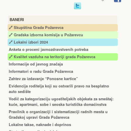
BANERI
🔗 Skupština Grada Požarevca
🔗
Gradska izborna komisija u Požarevcu
🔗 Lokalni izbori 2024
Anketa o proceni javnozdravstvenih potreba
🔗 Kvalitet vazduha na teritoriji grada Požarevca
Informacije od javnog značaja
Informatori o radu Grada Požarevca
Zahtev za izdavanje “Ponosne kartice”
Еvidencija roditelja koji su ostvarili pravo na besplatno
auto sedište
Vodič za kategorizaciju ugostiteljskih objekata za smeštaj:
kuće, apartmani, sobe i seoska turistička domaćinstva
Pravilnik o organizaciji i sistematizaciji radnih mesta u
Gradskoj upravi Grada Požarevca
Lokalne takse, naknade i doprinos