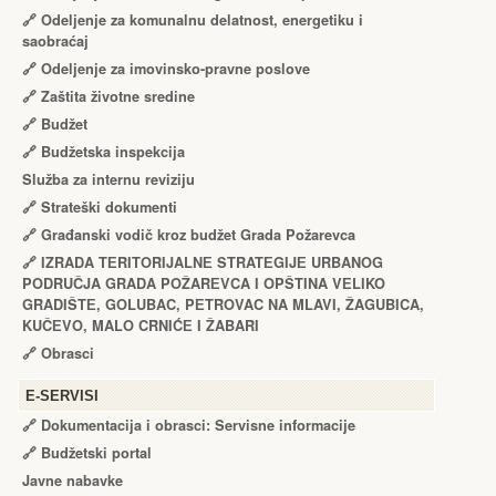
🔗
Odeljenje za komunalnu delatnost, energetiku i
saobraćaj
🔗
Odeljenje za imovinsko-pravne poslove
🔗
Zaštita životne sredine
🔗
Budžet
🔗
Budžetska inspekcija
Služba za internu reviziju
🔗
Strateški dokumenti
🔗
Građanski vodič kroz budžet Grada Požarevca
🔗
IZRADA TЕRITORIJALNЕ STRATЕGIJЕ URBANOG
PODRUČJA GRADA POŽARЕVCA I OPŠTINA VЕLIKO
GRADIŠTЕ, GOLUBAC, PЕTROVAC NA MLAVI, ŽAGUBICA,
KUČЕVO, MALO CRNIĆЕ I ŽABARI
🔗
Obrasci
Е-SERVISI
🔗 Dokumentacija i obrasci: Servisne informacije
🔗 Budžetski portal
Javne nabavke