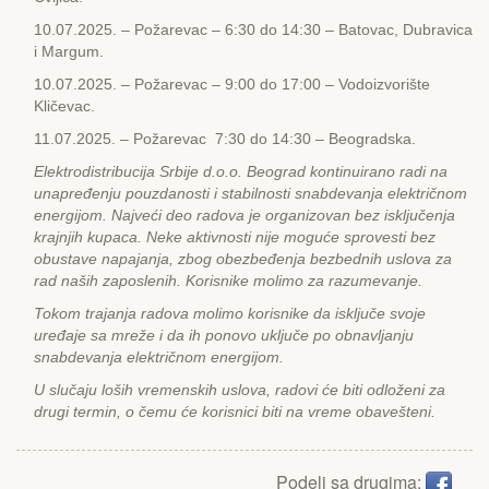
10.07.2025. – Požarevac – 6:30 do 14:30 – Batovac, Dubravica
i Margum.
10.07.2025. – Požarevac – 9:00 do 17:00 – Vodoizvorište
Kličevac.
11.07.2025. – Požarevac 7:30 do 14:30 – Beogradska.
Еlektrodistribucija Srbije d.o.o. Beograd kontinuirano radi na
unapređenju pouzdanosti i stabilnosti snabdevanja električnom
energijom. Najveći deo radova je organizovan bez isključenja
krajnjih kupaca. Neke aktivnosti nije moguće sprovesti bez
obustave napajanja, zbog obezbeđenja bezbednih uslova za
rad naših zaposlenih. Korisnike molimo za razumevanje.
Tokom trajanja radova molimo korisnike da isključe svoje
uređaje sa mreže i da ih ponovo uključe po obnavljanju
snabdevanja električnom energijom.
U slučaju loših vremenskih uslova, radovi će biti odloženi za
drugi termin, o čemu će korisnici biti na vreme obavešteni.
Podeli sa drugima: