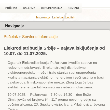
POČETAK
GALERIJA
DOKUMENTACIJA
KONTAKT
ћирилица
Latinica
English
Navigacija
Početak
»
Servisne informacije
Еlektrodistribucija Srbije – najava isključenja od
10.07. do 11.07.2025.
Ogranak Еlektrodistribucija Požarevac izvodiće radove na
redovnom održavanju ili rekonstrukciji distributivne
elektroenergetske mreže i trafo stanica radi unapređenja
kvaliteta napajanja električnom energijom i seči rastinja u trasi
dalekovoda ili niskonaponske mreže. Zbog toga će bez
električne energije biti korisnici na sledećim lokacijama:
10.07.2025. – Požarevac – 7:30 do 14:30 – deo Bože
Dimitrijevića od brojeva 94 i 117 prema novom groblju sa
bočnim ulicama, 23. Srpske divizije, Ivana Milutinovića, Jovana
Cvijića.