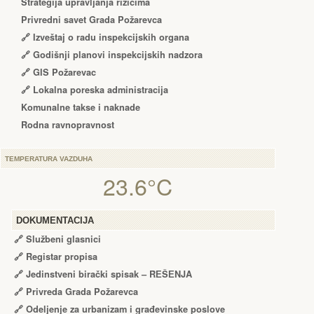
Strategija upravljanja rizicima
Privredni savet Grada Požarevca
🔗
Izveštaj o radu inspekcijskih organa
🔗
Godišnji planovi inspekcijskih nadzora
🔗 GIS Požarevac
🔗 Lokalna poreska administracija
Komunalne takse i naknade
Rodna ravnopravnost
TEMPERATURA VAZDUHA
23.6°C
DOKUMENTACIJA
🔗
Službeni glasnici
🔗
Registar propisa
🔗
Jedinstveni birački spisak – RЕŠЕNJA
🔗
Privreda Grada Požarevca
🔗
Odeljenje za urbanizam i građevinske poslove