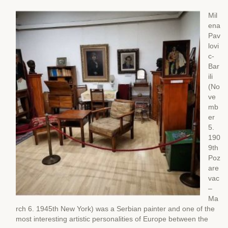
Mil
ena
Pav
lovi
c-
Bar
ili
(No
ve
mb
er
5.
190
9th
Poz
are
vac
–
Ma
rch 6. 1945th New York) was a Serbian painter and one of the
most interesting artistic personalities of Europe between the