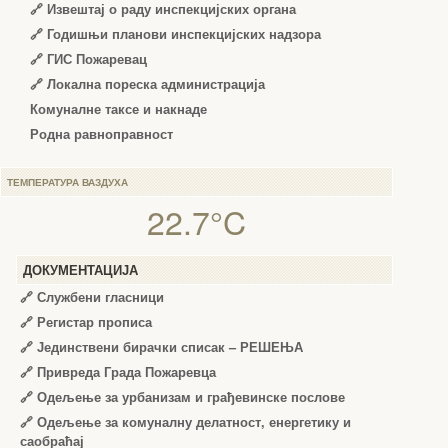
🔗
Извештај о раду инспекцијских органа
🔗
Годишњи планови инспекцијских надзора
🔗 ГИС Пожаревац
🔗 Локална пореска администрација
Комуналне таксе и накнаде
Родна равноправност
ТЕМПЕРАТУРА ВАЗДУХА
22.7°C
ДОКУМЕНТАЦИЈА
🔗
Службени гласници
🔗
Регистар прописа
🔗
Јединствени бирачки списак – РЕШЕЊА
🔗
Привреда Града Пожаревца
🔗
Одељење за урбанизам и грађевинске послове
🔗
Одељење за комуналну делатност, енергетику и
саобраћај