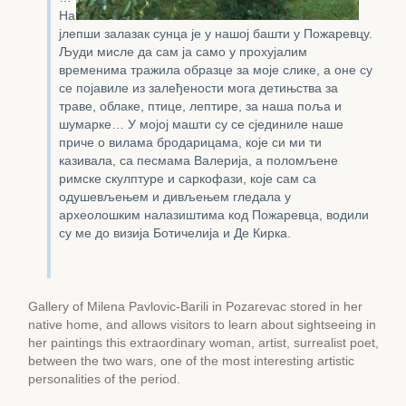
На
јлепши залазак сунца је у нашој башти у Пожаревцу.
Људи мисле да сам ја само у прохујалим
временима тражила образце за моје слике, а оне су
се појавиле из залеђености мога детињства за
траве, облаке, птице, лептире, за наша поља и
шумарке… У мојој машти су се сјединиле наше
приче о вилама бродарицама, које си ми ти
казивала, са песмама Валерија, а поломљене
римске скулптуре и саркофази, које сам са
одушевљењем и дивљењем гледала у
археолошким налазиштима код Пожаревца, водили
су ме до визија Ботичелија и Де Кирка.
Gallery of Milena Pavlovic-Barili in Pozarevac stored in her
native home, and allows visitors to learn about sightseeing in
her paintings this extraordinary woman, artist, surrealist poet,
between the two wars, one of the most interesting artistic
personalities of the period.