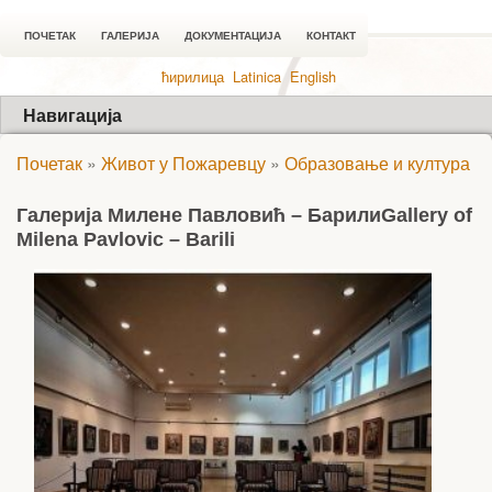
ПОЧЕТАК
ГАЛЕРИЈА
ДОКУМЕНТАЦИЈА
КОНТАКТ
ћирилица
Latinica
English
Навигација
Почетак
»
Живот у Пожаревцу
»
Образовање и култура
Галерија Милене Павловић – Барили
Gallery of
Milena Pavlovic – Barili