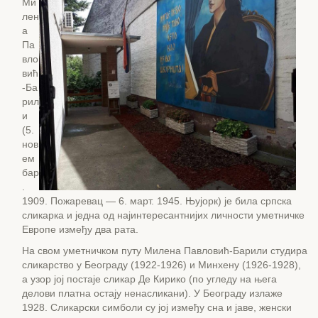
Ми
лен
а
Па
вло
вић
-Ба
рил
и
(5.
нов
ем
бар
.
1909. Пожаревац — 6. март. 1945. Њујорк) је била српска
сликарка и једна од најинтересантнијих личности уметничке
Европе између два рата.
На свом уметничком путу Милена Павловић-Барили студира
сликарство у Београду (1922-1926) и Минхену (1926-1928),
а узор јој постаје сликар Де Кирико (по угледу на њега
делови платна остају ненасликани). У Београду излаже
1928. Сликарски симболи су јој између сна и јаве, женски