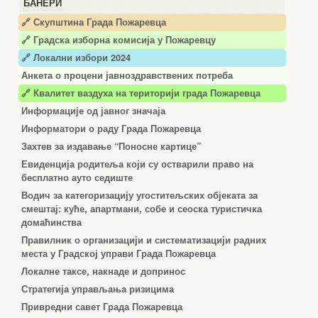
БАНЕРИ
🔗 Скупштина Града Пожаревца
🔗
Градска изборна комисија у Пожаревцу
🔗 Локални избори 2024
Анкета о процени јавноздравствених потреба
🔗 Квалитет ваздуха на територији града Пожаревца
Информације од јавног значаја
Информатори о раду Града Пожаревца
Захтев за издавање “Поносне картице”
Евиденција родитеља који су остварили право на
бесплатно ауто седиште
Водич за категоризацију угоститељских објеката за
смештај: куће, апартмани, собе и сеоска туристичка
домаћинства
Правилник о организацији и систематизацији радних
места у Градској управи Града Пожаревца
Локалне таксе, накнаде и допринос
Стратегија управљања ризицима
Привредни савет Града Пожаревца