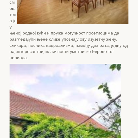
см
еш
тен
а је
у
њеној родној кући и пружа могућност посетиоцима да
разгледајући њене слике упознају ову изузетну жену,
сликара, песника надреализма, између два рата, једну од
најинтересантнијих личности уметничке Европе тог
периода.