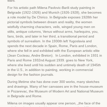
wars.
For his artistic path Milena Pavlovic-Barili study painting in
Belgrade (1922-1926) and Munich (1926-1928), she becomes
a role model by De Chirico. In Belgrade exposes 1928th her
pictorial symbols between dream and reality, the women
wistfully charming characters, veils, winged young men on
stilts, antique columns, Venus without arms, harlequins, you,
fans, birds, and later in her third, a transitional period and
symbols of surrealism. In the 1930th left Yugoslavia and
spends the next decade in Spain, Rome, Paris and London,
where she fell in and exhibited with the European artistic elite
(Jean Cocteau, Andre Breton). In London, exhibited in 1931 in
Paris and Rome 1932nd August 1939. goes to New York,
where she lived until his sudden and untimely death of 1945th
in the U.S., in addition to painting, working in commercial
design for the fashion journals.
During lifetime she has done over 300 works, many sketches
and drawings. Many of her canvases are in the house-museum
in Pozarevac, the Museum of Modern Art and National Museum
in Belgrade and Rome.
Milena on images usually appear one person, „the face of the