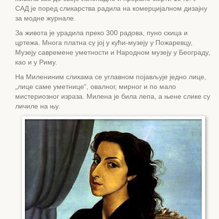
САД је поред сликарства радила на комерцијалном дизајну
за модне журнале.
За живота је урадила преко 300 радова, пуно скица и
цртежа. Многа платна су јој у кући-музеју у Пожаревцу,
Музеју савремене уметности и Народном музеју у Београду,
као и у Риму.
На Милениним сликама се углавном појављује једно лице,
„лице саме уметнице“, овалног, мирног и по мало
мистериозног израза. Милена је била лепа, а њене слике су
личиле на њу.