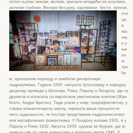
сетно љупки ликови, велови, крилати младићи на штулама,
антички стубови,
Венере без руку, харлекини, бисте, лепезе,
пти
це,
а
кас
ниј
е у
ње
но
м
тре
ће
м, прелазном периоду и симболи дискретнијег
надреализма. Године 1930. напушта Југославију и наредну
деценију проводи у Шпанији, Риму, Паризу и Лондону, где се
дружила и излагала са европском уметничком елитом (Жан
Кокто, Андре Бретон). Тада улази у нову, прерафаелитску, у
ствари романтичарску школу, окренута више прошлости
него садашњости, те постаје представник надреалистичког
или матафизичког романтизма. У Лондону излаже 1931, а у
Паризу и Риму 1932. Августа 1939. одлази за Њујорк, где је
живела све до своје изненадне и преране смрти 1945. У