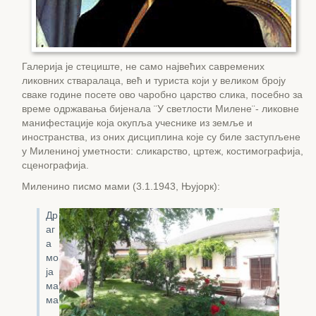
Галерија је стециште, не само највећих савремених
ликовних стваралаца, већ и туриста који у великом броју
сваке године посете ово чаробно царство слика, посебно за
време одржавања бијенала ¨У светлости Милене¨- ликовне
манифестације која окупља учеснике из земље и
иностранства, из оних дисциплина које су биле заступљене
у Милениној уметности: сликарство, цртеж, костимографија,
сценографија.
Миленино писмо мами (3.1.1943, Њујорк):
Др
аг
а
мо
ја
ма
ма
…