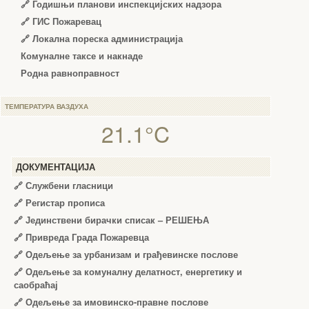
🔗
Годишњи планови инспекцијских надзора
🔗 ГИС Пожаревац
🔗 Локална пореска администрација
Комуналне таксе и накнаде
Родна равноправност
ТЕМПЕРАТУРА ВАЗДУХА
21.1°C
ДОКУМЕНТАЦИЈА
🔗
Службени гласници
🔗
Регистар прописа
🔗
Јединствени бирачки списак – РЕШЕЊА
🔗
Привреда Града Пожаревца
🔗
Одељење за урбанизам и грађевинске послове
🔗
Одељење за комуналну делатност, енергетику и
саобраћај
🔗
Одељење за имовинско-правне послове