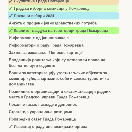
🔗 Скупштина Града Пожаревца
🔗
Градска изборна комисија у Пожаревцу
🔗 Локални избори 2024
Анкета о процени јавноздравствених потреба
🔗 Квалитет ваздуха на територији града Пожаревца
Информације од јавног значаја
Информатори о раду Града Пожаревца
Захтев за издавање “Поносне картице”
Евиденција родитеља који су остварили право на
бесплатно ауто седиште
Водич за категоризацију угоститељских објеката за
смештај: куће, апартмани, собе и сеоска туристичка
домаћинства
Правилник о организацији и систематизацији радних
места у Градској управи Града Пожаревца
Локалне таксе, накнаде и допринос
Стратегија управљања ризицима
Привредни савет Града Пожаревца
🔗
Извештај о раду инспекцијских органа