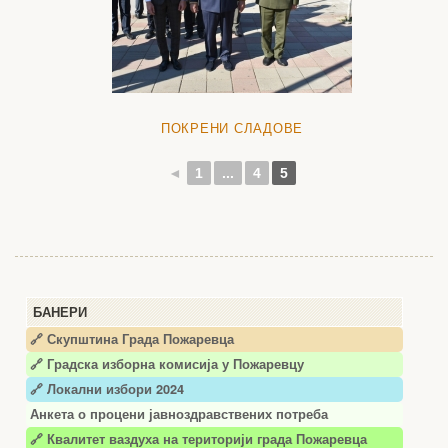
ПОКРЕНИ СЛАДОВЕ
◄
1
...
4
5
БАНЕРИ
🔗 Скупштина Града Пожаревца
🔗
Градска изборна комисија у Пожаревцу
🔗 Локални избори 2024
Анкета о процени јавноздравствених потреба
🔗 Квалитет ваздуха на територији града Пожаревца