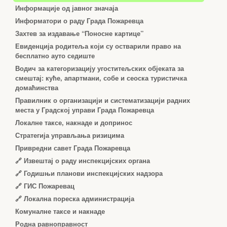
Информације од јавног значаја
Информатори о раду Града Пожаревца
Захтев за издавање “Поносне картице”
Евиденција родитеља који су остварили право на
бесплатно ауто седиште
Водич за категоризацију угоститељских објеката за
смештај: куће, апартмани, собе и сеоска туристичка
домаћинства
Правилник о организацији и систематизацији радних
места у Градској управи Града Пожаревца
Локалне таксе, накнаде и допринос
Стратегија управљања ризицима
Привредни савет Града Пожаревца
🔗
Извештај о раду инспекцијских органа
🔗
Годишњи планови инспекцијских надзора
🔗 ГИС Пожаревац
🔗 Локална пореска администрација
Комуналне таксе и накнаде
Родна равноправност