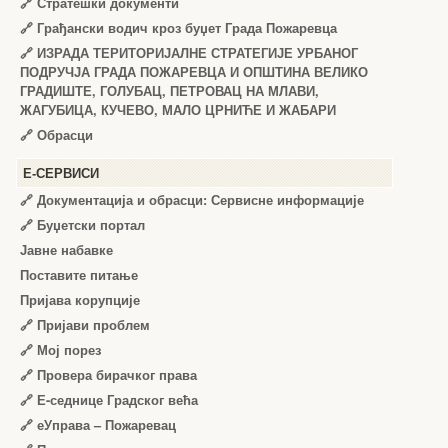
🔗
Стратешки документи
🔗
Грађански водич кроз буџет Града Пожаревца
🔗
ИЗРАДА ТЕРИТОРИЈАЛНЕ СТРАТЕГИЈЕ УРБАНОГ
ПОДРУЧЈА ГРАДА ПОЖАРЕВЦА И ОПШТИНА ВЕЛИКО
ГРАДИШТЕ, ГОЛУБАЦ, ПЕТРОВАЦ НА МЛАВИ,
ЖАГУБИЦА, КУЧЕВО, МАЛО ЦРНИЋЕ И ЖАБАРИ
🔗
Обрасци
Е-СЕРВИСИ
🔗 Документација и обрасци: Сервисне информације
🔗 Буџетски портал
Јавне набавке
Поставите питање
Пријава корупције
🔗 Пријави проблем
🔗 Мој порез
🔗 Провера бирачког права
🔗 Е-седнице Градског већа
🔗 еУправа – Пожаревац