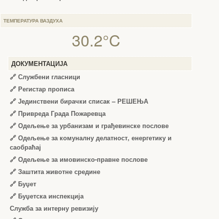
ТЕМПЕРАТУРА ВАЗДУХА
30.2°C
ДОКУМЕНТАЦИЈА
🔗
Службени гласници
🔗
Регистар прописа
🔗
Јединствени бирачки списак – РЕШЕЊА
🔗
Привреда Града Пожаревца
🔗
Одељење за урбанизам и грађевинске послове
🔗
Одељење за комуналну делатност, енергетику и
саобраћај
🔗
Одељење за имовинско-правне послове
🔗
Заштита животне средине
🔗
Буџет
🔗
Буџетска инспекција
Служба за интерну ревизију