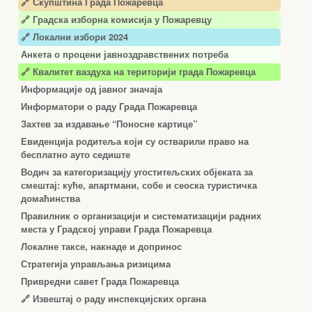
🔗 Скупштина Града Пожаревца
🔗
Градска изборна комисија у Пожаревцу
🔗 Локални избори 2024
Анкета о процени јавноздравствених потреба
🔗 Квалитет ваздуха на територији града Пожаревца
Информације од јавног значаја
Информатори о раду Града Пожаревца
Захтев за издавање “Поносне картице”
Евиденција родитеља који су остварили право на
бесплатно ауто седиште
Водич за категоризацију угоститељских објеката за
смештај: куће, апартмани, собе и сеоска туристичка
домаћинства
Правилник о организацији и систематизацији радних
места у Градској управи Града Пожаревца
Локалне таксе, накнаде и допринос
Стратегија управљања ризицима
Привредни савет Града Пожаревца
🔗
Извештај о раду инспекцијских органа