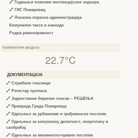
🔗
Годишњи планови инспекцијских надзора
🔗 ГИС Пожаревац
🔗 Локална пореска администрација
Комуналне таксе и накнаде
Родна равноправност
ТЕМПЕРАТУРА ВАЗДУХА
22.7°C
ДОКУМЕНТАЦИЈА
🔗
Службени гласници
🔗
Регистар прописа
🔗
Јединствени бирачки списак – РЕШЕЊА
🔗
Привреда Града Пожаревца
🔗
Одељење за урбанизам и грађевинске послове
🔗
Одељење за комуналну делатност, енергетику и
саобраћај
🔗
Одељење за имовинско-правне послове