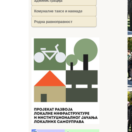
администрација
Комуналне таксе и накнаде
Родна равноправност