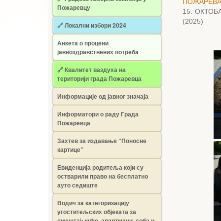
ПОЖАРЕВА
Пожаревцу
15. ОКТО
(2025)
🔗 Локални избори 2024
Анкета о процени
јавноздравствених потреба
🔗 Квалитет ваздуха на
територији града Пожаревца
Информације од јавног значаја
Информатори о раду Града
Пожаревца
Захтев за издавање “Поносне
картице”
Евиденција родитеља који су
остварили право на бесплатно
ауто седиште
Водич за категоризацију
угоститељских објеката за
смештај: куће, апартмани, собе и