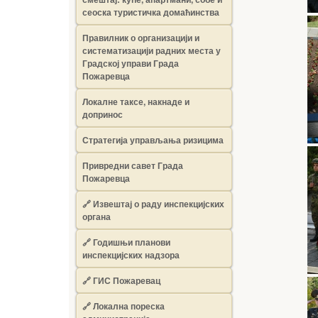
сеоска туристичка домаћинства
Правилник о организацији и
систематизацији радних места у
Градској управи Града
Пожаревца
Локалне таксе, накнаде и
допринос
Стратегија управљања ризицима
Привредни савет Града
Пожаревца
🔗
Извештај о раду инспекцијских
органа
🔗
Годишњи планови
инспекцијских надзора
🔗 ГИС Пожаревац
🔗 Локална пореска