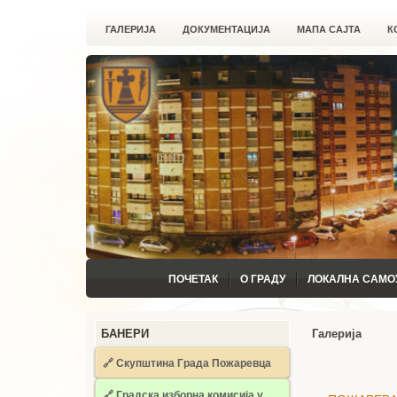
ГАЛЕРИЈА
ДОКУМЕНТАЦИЈА
МАПА САЈТА
К
ПОЧЕТАК
О ГРАДУ
ЛОКАЛНА САМО
БАНЕРИ
Галерија
🔗 Скупштина Града Пожаревца
🔗
Градска изборна комисија у