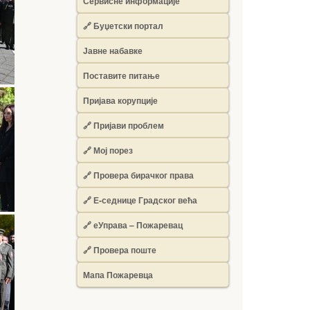
Сервисне информације
🔗 Буџетски портал
Јавне набавке
Поставите питање
Пријава корупције
🔗 Пријави проблем
🔗 Мој порез
🔗 Провера бирачког права
🔗 Е-седнице Градског већа
🔗 еУправа – Пожаревац
🔗 Провера поште
Мапа Пожаревца