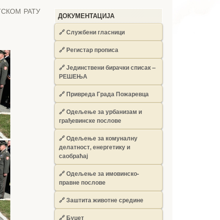
ТСКОМ РАТУ
ДОКУМЕНТАЦИЈА
🔗
Службени гласници
🔗
Регистар прописа
🔗
Јединствени бирачки списак –
РЕШЕЊА
🔗
Привреда Града Пожаревца
🔗
Одељење за урбанизам и
грађевинске послове
🔗
Одељење за комуналну
делатност, енергетику и
саобраћај
🔗
Одељење за имовинско-
правне послове
🔗
Заштита животне средине
🔗
Буџет