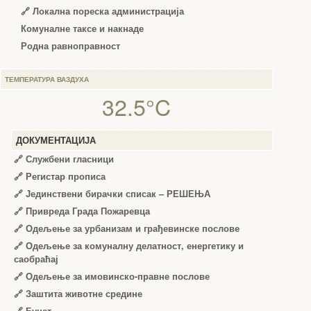
🔗 Локална пореска администрација
Комуналне таксе и накнаде
Родна равноправност
ТЕМПЕРАТУРА ВАЗДУХА
32.5°C
ДОКУМЕНТАЦИЈА
🔗
Службени гласници
🔗
Регистар прописа
🔗
Јединствени бирачки списак – РЕШЕЊА
🔗
Привреда Града Пожаревца
🔗
Одељење за урбанизам и грађевинске послове
🔗
Одељење за комуналну делатност, енергетику и
саобраћај
🔗
Одељење за имовинско-правне послове
🔗
Заштита животне средине