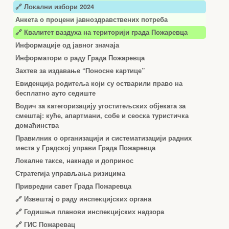
🔗 Локални избори 2024
Анкета о процени јавноздравствених потреба
🔗 Квалитет ваздуха на територији града Пожаревца
Информације од јавног значаја
Информатори о раду Града Пожаревца
Захтев за издавање “Поносне картице”
Евиденција родитеља који су остварили право на
бесплатно ауто седиште
Водич за категоризацију угоститељских објеката за
смештај: куће, апартмани, собе и сеоска туристичка
домаћинства
Правилник о организацији и систематизацији радних
места у Градској управи Града Пожаревца
Локалне таксе, накнаде и допринос
Стратегија управљања ризицима
Привредни савет Града Пожаревца
🔗
Извештај о раду инспекцијских органа
🔗
Годишњи планови инспекцијских надзора
🔗 ГИС Пожаревац