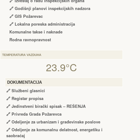
🔗
Izveštaj o radu inspekcijskih organa
🔗
Godišnji planovi inspekcijskih nadzora
🔗 GIS Požarevac
🔗 Lokalna poreska administracija
Komunalne takse i naknade
Rodna ravnopravnost
TEMPERATURA VAZDUHA
23.9°C
DOKUMENTACIJA
🔗
Službeni glasnici
🔗
Registar propisa
🔗
Jedinstveni birački spisak – RЕŠЕNJA
🔗
Privreda Grada Požarevca
🔗
Odeljenje za urbanizam i građevinske poslove
🔗
Odeljenje za komunalnu delatnost, energetiku i
saobraćaj