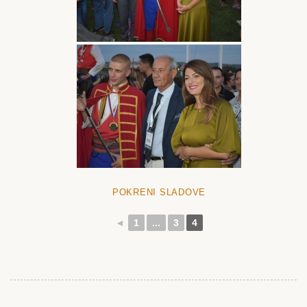
POKRENI SLADOVE
◄
1
...
3
4