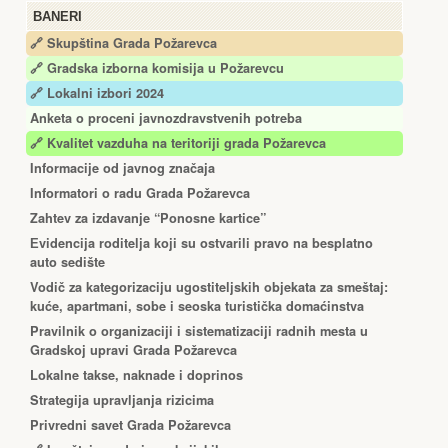
BANERI
🔗 Skupština Grada Požarevca
🔗
Gradska izborna komisija u Požarevcu
🔗 Lokalni izbori 2024
Anketa o proceni javnozdravstvenih potreba
🔗 Kvalitet vazduha na teritoriji grada Požarevca
Informacije od javnog značaja
Informatori o radu Grada Požarevca
Zahtev za izdavanje “Ponosne kartice”
Еvidencija roditelja koji su ostvarili pravo na besplatno
auto sedište
Vodič za kategorizaciju ugostiteljskih objekata za smeštaj:
kuće, apartmani, sobe i seoska turistička domaćinstva
Pravilnik o organizaciji i sistematizaciji radnih mesta u
Gradskoj upravi Grada Požarevca
Lokalne takse, naknade i doprinos
Strategija upravljanja rizicima
Privredni savet Grada Požarevca