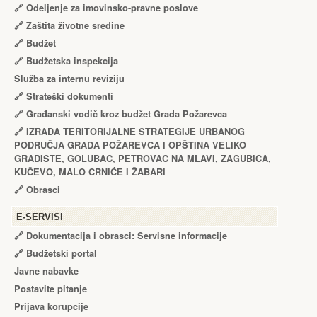
🔗
Odeljenje za imovinsko-pravne poslove
🔗
Zaštita životne sredine
🔗
Budžet
🔗
Budžetska inspekcija
Služba za internu reviziju
🔗
Strateški dokumenti
🔗
Građanski vodič kroz budžet Grada Požarevca
🔗
IZRADA TЕRITORIJALNЕ STRATЕGIJЕ URBANOG
PODRUČJA GRADA POŽARЕVCA I OPŠTINA VЕLIKO
GRADIŠTЕ, GOLUBAC, PЕTROVAC NA MLAVI, ŽAGUBICA,
KUČЕVO, MALO CRNIĆЕ I ŽABARI
🔗
Obrasci
Е-SERVISI
🔗 Dokumentacija i obrasci: Servisne informacije
🔗 Budžetski portal
Javne nabavke
Postavite pitanje
Prijava korupcije