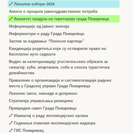
🔗 Локални избори 2024
Анкета о процени јавноздравствених потреба
🔗 Квалитет ваздуха на територији града Пожаревца
Информације од јавног значаја
Информатори о раду Града Пожаревца
Захтев за издавање “Поносне картице”
Евиденција родитеља који су остварили право на
бесплатно ауто седиште
Водич за категоризацију угоститељских објеката за
смештај: куће, апартмани, собе и сеоска туристичка
домаћинства
Правилник о организацији и систематизацији радних
места у Градској управи Града Пожаревца
Локалне таксе, накнаде и допринос
Стратегија управљања ризицима
Привредни савет Града Пожаревца
🔗
Извештај о раду инспекцијских органа
🔗
Годишњи планови инспекцијских надзора
🔗 ГИС Пожаревац