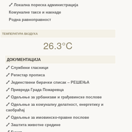
🔗 Локална пореска администрација
Комуналне таксе и накнаде
Родна равноправност
ТЕМПЕРАТУРА ВАЗДУХА
26.3°C
ДОКУМЕНТАЦИЈА
🔗
Службени гласници
🔗
Регистар прописа
🔗
Јединствени бирачки списак – РЕШЕЊА
🔗
Привреда Града Пожаревца
🔗
Одељење за урбанизам и грађевинске послове
🔗
Одељење за комуналну делатност, енергетику и
саобраћај
🔗
Одељење за имовинско-правне послове
🔗
Заштита животне средине