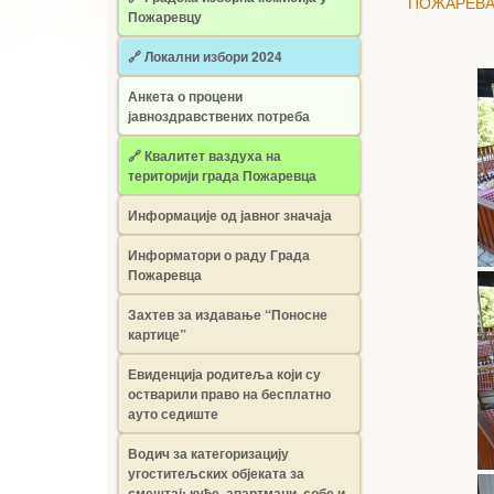
ПОЖАРЕВА
Пожаревцу
🔗 Локални избори 2024
Анкета о процени
јавноздравствених потреба
🔗 Квалитет ваздуха на
територији града Пожаревца
Информације од јавног значаја
Информатори о раду Града
Пожаревца
Захтев за издавање “Поносне
картице”
Евиденција родитеља који су
остварили право на бесплатно
ауто седиште
Водич за категоризацију
угоститељских објеката за
смештај: куће, апартмани, собе и