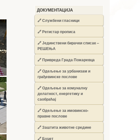
ДОКУМЕНТАЦИЈА
🔗
Службени гласници
🔗
Регистар прописа
🔗
Јединствени бирачки списак –
РЕШЕЊА
🔗
Привреда Града Пожаревца
🔗
Одељење за урбанизам и
грађевинске послове
🔗
Одељење за комуналну
делатност, енергетику и
саобраћај
🔗
Одељење за имовинско-
правне послове
🔗
Заштита животне средине
🔗
Буџет