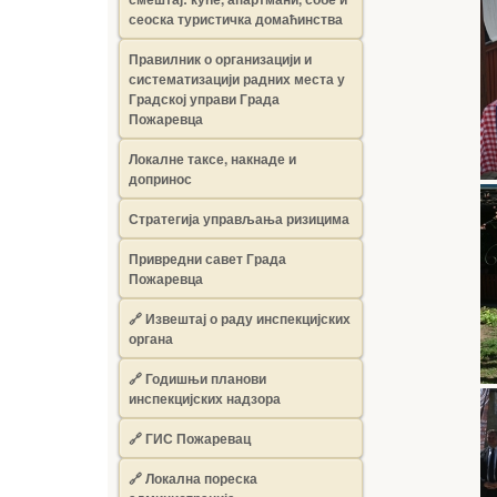
сеоска туристичка домаћинства
Правилник о организацији и
систематизацији радних места у
Градској управи Града
Пожаревца
Локалне таксе, накнаде и
допринос
Стратегија управљања ризицима
Привредни савет Града
Пожаревца
🔗
Извештај о раду инспекцијских
органа
🔗
Годишњи планови
инспекцијских надзора
🔗 ГИС Пожаревац
🔗 Локална пореска