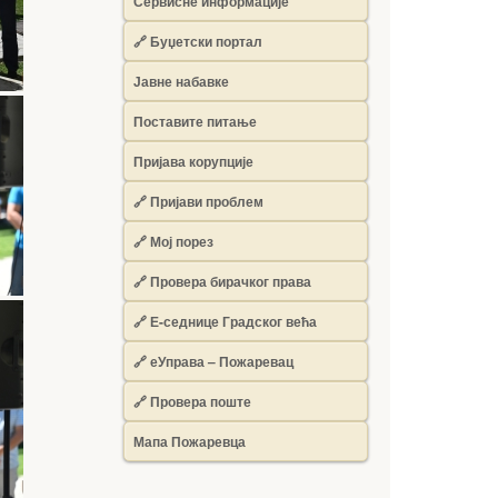
Сервисне информације
🔗 Буџетски портал
Јавне набавке
Поставите питање
Пријава корупције
🔗 Пријави проблем
🔗 Мој порез
🔗 Провера бирачког права
🔗 Е-седнице Градског већа
🔗 еУправа – Пожаревац
🔗 Провера поште
Мапа Пожаревца