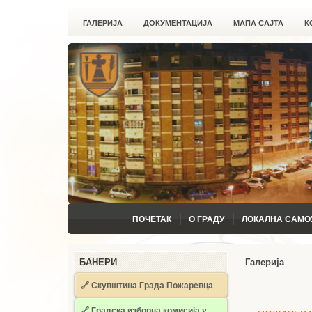
ГАЛЕРИЈА
ДОКУМЕНТАЦИЈА
МАПА САЈТА
К
ПОЧЕТАК
О ГРАДУ
ЛОКАЛНА САМО
БАНЕРИ
Галерија
🔗 Скупштина Града Пожаревца
🔗
Градска изборна комисија у