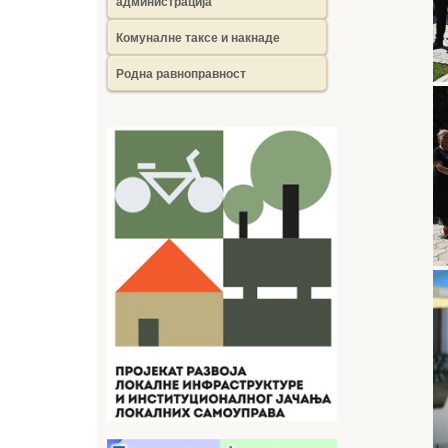
администрација
Комуналне таксе и накнаде
Родна равноправност