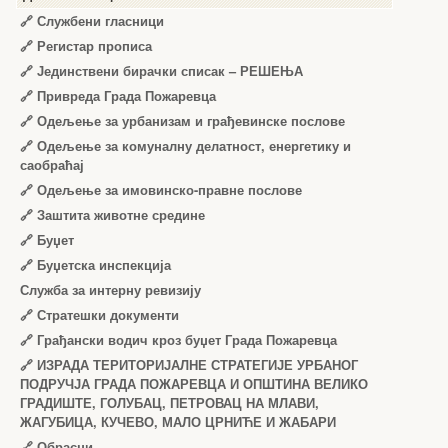
🔗
Службени гласници
🔗
Регистар прописа
🔗
Јединствени бирачки списак – РЕШЕЊА
🔗
Привреда Града Пожаревца
🔗
Одељење за урбанизам и грађевинске послове
🔗
Одељење за комуналну делатност, енергетику и
саобраћај
🔗
Одељење за имовинско-правне послове
🔗
Заштита животне средине
🔗
Буџет
🔗
Буџетска инспекција
Служба за интерну ревизију
🔗
Стратешки документи
🔗
Грађански водич кроз буџет Града Пожаревца
🔗
ИЗРАДА ТЕРИТОРИЈАЛНЕ СТРАТЕГИЈЕ УРБАНОГ
ПОДРУЧЈА ГРАДА ПОЖАРЕВЦА И ОПШТИНА ВЕЛИКО
ГРАДИШТЕ, ГОЛУБАЦ, ПЕТРОВАЦ НА МЛАВИ,
ЖАГУБИЦА, КУЧЕВО, МАЛО ЦРНИЋЕ И ЖАБАРИ
🔗
Обрасци