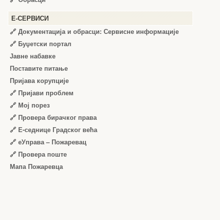
Е-СЕРВИСИ
🔗 Документација и обрасци: Сервисне информације
🔗 Буџетски портал
Јавне набавке
Поставите питање
Пријава корупције
🔗 Пријави проблем
🔗 Мој порез
🔗 Провера бирачког права
🔗 Е-седнице Градског већа
🔗 еУправа – Пожаревац
🔗 Провера поште
Мапа Пожаревца