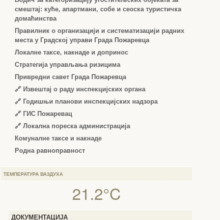
смештај: куће, апартмани, собе и сеоска туристичка
домаћинства
Правилник о организацији и систематизацији радних
места у Градској управи Града Пожаревца
Локалне таксе, накнаде и допринос
Стратегија управљања ризицима
Привредни савет Града Пожаревца
🔗
Извештај о раду инспекцијских органа
🔗
Годишњи планови инспекцијских надзора
🔗 ГИС Пожаревац
🔗 Локална пореска администрација
Комуналне таксе и накнаде
Родна равноправност
ТЕМПЕРАТУРА ВАЗДУХА
21.2°C
ДОКУМЕНТАЦИЈА