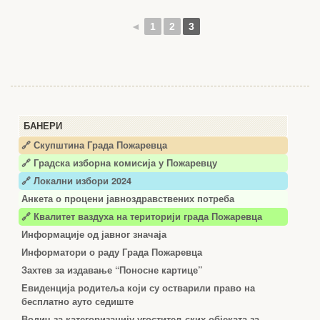
◄
1
2
3
БАНЕРИ
🔗 Скупштина Града Пожаревца
🔗
Градска изборна комисија у Пожаревцу
🔗 Локални избори 2024
Анкета о процени јавноздравствених потреба
🔗 Квалитет ваздуха на територији града Пожаревца
Информације од јавног значаја
Информатори о раду Града Пожаревца
Захтев за издавање “Поносне картице”
Евиденција родитеља који су остварили право на
бесплатно ауто седиште
Водич за категоризацију угоститељских објеката за