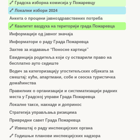
🔗
Градска изборна комисија у Пожаревцу
🔗 Локални избори 2024
Анкета о процени јавноздравствених потреба
🔗 Квалитет ваздуха на територији града Пожаревца
Информације од јавног значаја
Информатори о раду Града Пожаревца
Захтев за издавање “Поносне картице”
Евиденција родитеља који су остварили право на
бесплатно ауто седиште
Водич за категоризацију угоститељских објеката за
смештај: куће, апартмани, собе и сеоска туристичка
домаћинства
Правилник о организацији и систематизацији радних
места у Градској управи Града Пожаревца
Локалне таксе, накнаде и допринос
Стратегија управљања ризицима
Привредни савет Града Пожаревца
🔗
Извештај о раду инспекцијских органа
🔗
Годишњи планови инспекцијских надзора