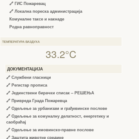
🔗 ГИС Пожаревац
🔗 Локална пореска администрација
Комуналне таксе и накнаде
Родна равноправност
ТЕМПЕРАТУРА ВАЗДУХА
33.2°C
ДОКУМЕНТАЦИЈА
🔗
Службени гласници
🔗
Регистар прописа
🔗
Јединствени бирачки списак – РЕШЕЊА
🔗
Привреда Града Пожаревца
🔗
Одељење за урбанизам и грађевинске послове
🔗
Одељење за комуналну делатност, енергетику и
саобраћај
🔗
Одељење за имовинско-правне послове
🔗
Заштита животне средине