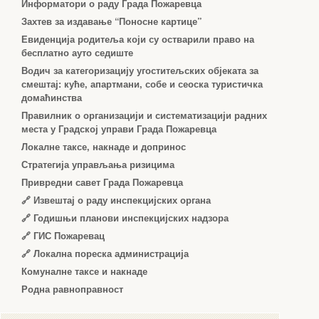
Информатори о раду Града Пожаревца
Захтев за издавање “Поносне картице”
Евиденција родитеља који су остварили право на
бесплатно ауто седиште
Водич за категоризацију угоститељских објеката за
смештај: куће, апартмани, собе и сеоска туристичка
домаћинства
Правилник о организацији и систематизацији радних
места у Градској управи Града Пожаревца
Локалне таксе, накнаде и допринос
Стратегија управљања ризицима
Привредни савет Града Пожаревца
🔗
Извештај о раду инспекцијских органа
🔗
Годишњи планови инспекцијских надзора
🔗 ГИС Пожаревац
🔗 Локална пореска администрација
Комуналне таксе и накнаде
Родна равноправност