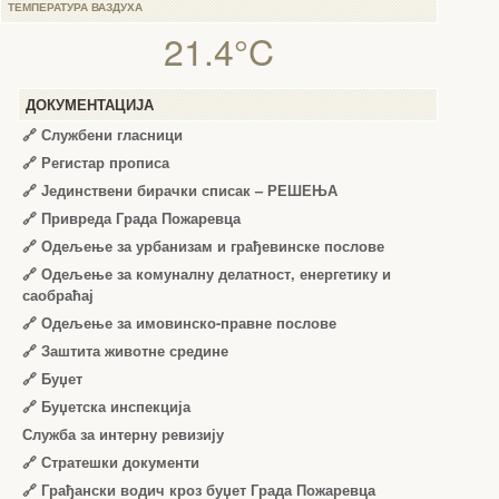
ТЕМПЕРАТУРА ВАЗДУХА
21.4°C
ДОКУМЕНТАЦИЈА
🔗
Службени гласници
🔗
Регистар прописа
🔗
Јединствени бирачки списак – РЕШЕЊА
🔗
Привреда Града Пожаревца
🔗
Одељење за урбанизам и грађевинске послове
🔗
Одељење за комуналну делатност, енергетику и
саобраћај
🔗
Одељење за имовинско-правне послове
🔗
Заштита животне средине
🔗
Буџет
🔗
Буџетска инспекција
Служба за интерну ревизију
🔗
Стратешки документи
🔗
Грађански водич кроз буџет Града Пожаревца