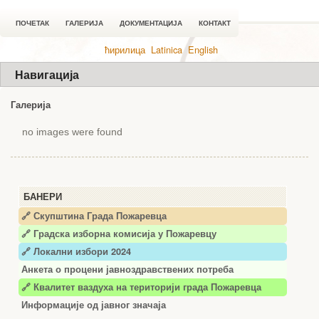
ПОЧЕТАК
ГАЛЕРИЈА
ДОКУМЕНТАЦИЈА
КОНТАКТ
ћирилица
Latinica
English
Навигација
Галерија
no images were found
БАНЕРИ
🔗 Скупштина Града Пожаревца
🔗
Градска изборна комисија у Пожаревцу
🔗 Локални избори 2024
Анкета о процени јавноздравствених потреба
🔗 Квалитет ваздуха на територији града Пожаревца
Информације од јавног значаја