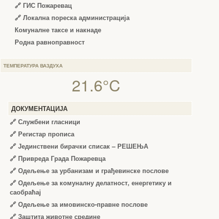
🔗 ГИС Пожаревац
🔗 Локална пореска администрација
Комуналне таксе и накнаде
Родна равноправност
ТЕМПЕРАТУРА ВАЗДУХА
21.6°C
ДОКУМЕНТАЦИЈА
🔗
Службени гласници
🔗
Регистар прописа
🔗
Јединствени бирачки списак – РЕШЕЊА
🔗
Привреда Града Пожаревца
🔗
Одељење за урбанизам и грађевинске послове
🔗
Одељење за комуналну делатност, енергетику и
саобраћај
🔗
Одељење за имовинско-правне послове
🔗
Заштита животне средине