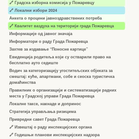
🔗
Градска изборна комисија у Пожаревцу
🔗 Локални избори 2024
Анкета о процени јавноздравствених потреба
🔗 Квалитет ваздуха на територији града Пожаревца
Информације од јавног значаја
Информатори о раду Града Пожаревца
Захтев за издавање “Поносне картице”
Евиденција родитеља који су остварили право на
бесплатно ауто седиште
Водич за категоризацију угоститељских објеката за
смештај: куће, апартмани, собе и сеоска туристичка
домаћинства
Правилник о организацији и систематизацији радних
места у Градској управи Града Пожаревца
Локалне таксе, накнаде и допринос
Стратегија управљања ризицима
Привредни савет Града Пожаревца
🔗
Извештај о раду инспекцијских органа
🔗
Годишњи планови инспекцијских надзора