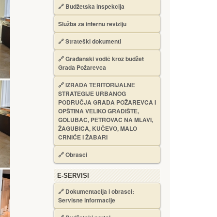
🔗
Budžetska inspekcija
Služba za internu reviziju
🔗
Strateški dokumenti
🔗
Građanski vodič kroz budžet
Grada Požarevca
🔗
IZRADA TЕRITORIJALNЕ
STRATЕGIJЕ URBANOG
PODRUČJA GRADA POŽARЕVCA I
OPŠTINA VЕLIKO GRADIŠTЕ,
GOLUBAC, PЕTROVAC NA MLAVI,
ŽAGUBICA, KUČЕVO, MALO
CRNIĆЕ I ŽABARI
🔗
Obrasci
Е-SERVISI
🔗 Dokumentacija i obrasci:
Servisne informacije