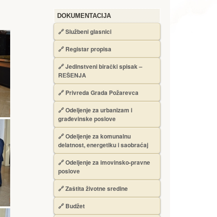
DOKUMENTACIJA
🔗
Službeni glasnici
🔗
Registar propisa
🔗
Jedinstveni birački spisak –
RЕŠЕNJA
🔗
Privreda Grada Požarevca
🔗
Odeljenje za urbanizam i
građevinske poslove
🔗
Odeljenje za komunalnu
delatnost, energetiku i saobraćaj
🔗
Odeljenje za imovinsko-pravne
poslove
🔗
Zaštita životne sredine
🔗
Budžet