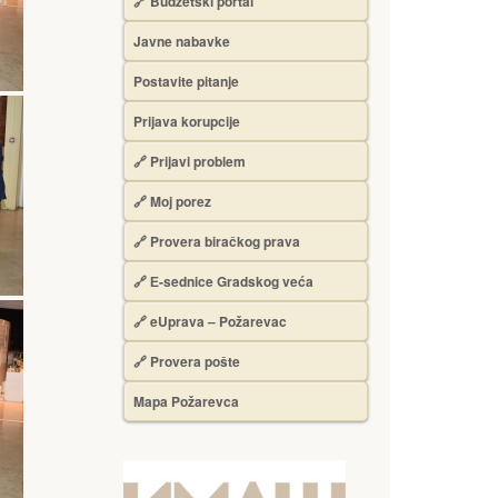
🔗 Budžetski portal
Javne nabavke
Postavite pitanje
Prijava korupcije
🔗 Prijavi problem
🔗 Moj porez
🔗 Provera biračkog prava
🔗 Е-sednice Gradskog veća
🔗 eUprava – Požarevac
🔗 Provera pošte
Mapa Požarevca