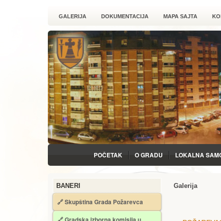
GALERIJA
DOKUMENTACIJA
MAPA SAJTA
KO
POČETAK
O GRADU
LOKALNA SAM
BANERI
Galerija
🔗 Skupština Grada Požarevca
🔗
Gradska izborna komisija u