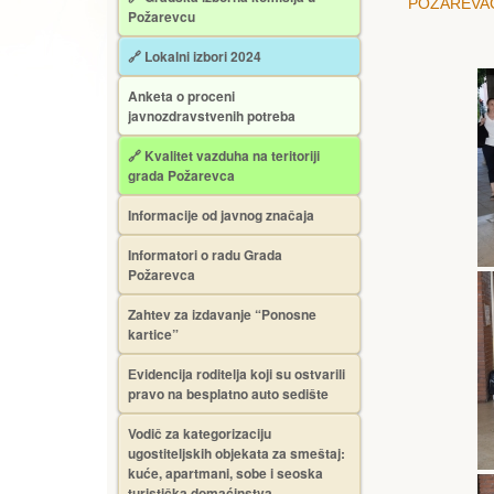
POŽAREVAC
Požarevcu
🔗 Lokalni izbori 2024
Anketa o proceni
javnozdravstvenih potreba
🔗 Kvalitet vazduha na teritoriji
grada Požarevca
Informacije od javnog značaja
Informatori o radu Grada
Požarevca
Zahtev za izdavanje “Ponosne
kartice”
Еvidencija roditelja koji su ostvarili
pravo na besplatno auto sedište
Vodič za kategorizaciju
ugostiteljskih objekata za smeštaj:
kuće, apartmani, sobe i seoska
turistička domaćinstva