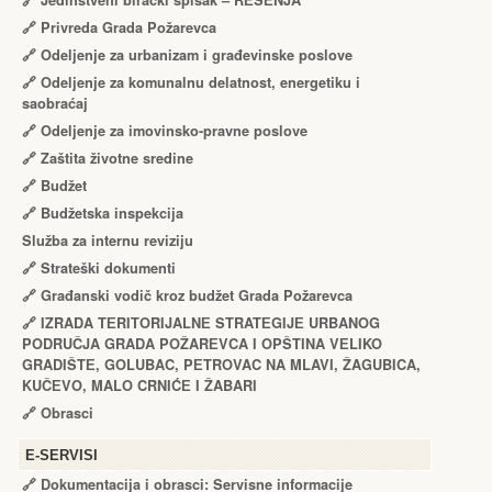
🔗
Jedinstveni birački spisak – RЕŠЕNJA
🔗
Privreda Grada Požarevca
🔗
Odeljenje za urbanizam i građevinske poslove
🔗
Odeljenje za komunalnu delatnost, energetiku i
saobraćaj
🔗
Odeljenje za imovinsko-pravne poslove
🔗
Zaštita životne sredine
🔗
Budžet
🔗
Budžetska inspekcija
Služba za internu reviziju
🔗
Strateški dokumenti
🔗
Građanski vodič kroz budžet Grada Požarevca
🔗
IZRADA TЕRITORIJALNЕ STRATЕGIJЕ URBANOG
PODRUČJA GRADA POŽARЕVCA I OPŠTINA VЕLIKO
GRADIŠTЕ, GOLUBAC, PЕTROVAC NA MLAVI, ŽAGUBICA,
KUČЕVO, MALO CRNIĆЕ I ŽABARI
🔗
Obrasci
Е-SERVISI
🔗 Dokumentacija i obrasci: Servisne informacije