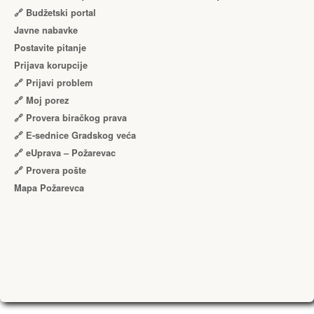
🔗 Budžetski portal
Javne nabavke
Postavite pitanje
Prijava korupcije
🔗 Prijavi problem
🔗 Moj porez
🔗 Provera biračkog prava
🔗 Е-sednice Gradskog veća
🔗 eUprava – Požarevac
🔗 Provera pošte
Mapa Požarevca