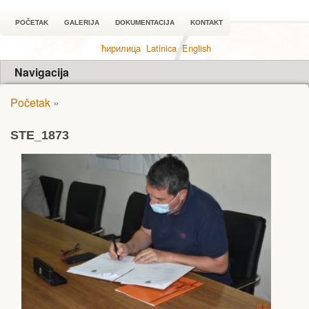
POČETAK
GALERIJA
DOKUMENTACIJA
KONTAKT
ћирилица
Latinica
English
Navigacija
Početak
»
STE_1873