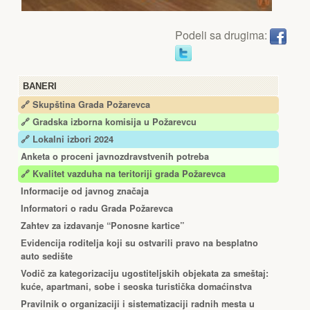
Podeli sa drugima:
BANERI
🔗 Skupština Grada Požarevca
🔗
Gradska izborna komisija u Požarevcu
🔗 Lokalni izbori 2024
Anketa o proceni javnozdravstvenih potreba
🔗 Kvalitet vazduha na teritoriji grada Požarevca
Informacije od javnog značaja
Informatori o radu Grada Požarevca
Zahtev za izdavanje “Ponosne kartice”
Еvidencija roditelja koji su ostvarili pravo na besplatno
auto sedište
Vodič za kategorizaciju ugostiteljskih objekata za smeštaj:
kuće, apartmani, sobe i seoska turistička domaćinstva
Pravilnik o organizaciji i sistematizaciji radnih mesta u