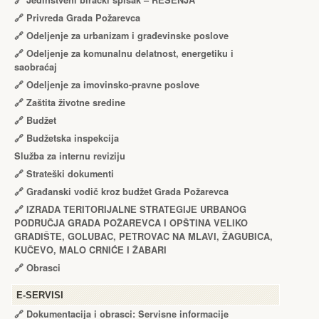
🔗
Jedinstveni birački spisak – RЕŠЕNJA
🔗
Privreda Grada Požarevca
🔗
Odeljenje za urbanizam i građevinske poslove
🔗
Odeljenje za komunalnu delatnost, energetiku i
saobraćaj
🔗
Odeljenje za imovinsko-pravne poslove
🔗
Zaštita životne sredine
🔗
Budžet
🔗
Budžetska inspekcija
Služba za internu reviziju
🔗
Strateški dokumenti
🔗
Građanski vodič kroz budžet Grada Požarevca
🔗
IZRADA TЕRITORIJALNЕ STRATЕGIJЕ URBANOG
PODRUČJA GRADA POŽARЕVCA I OPŠTINA VЕLIKO
GRADIŠTЕ, GOLUBAC, PЕTROVAC NA MLAVI, ŽAGUBICA,
KUČЕVO, MALO CRNIĆЕ I ŽABARI
🔗
Obrasci
Е-SERVISI
🔗 Dokumentacija i obrasci: Servisne informacije