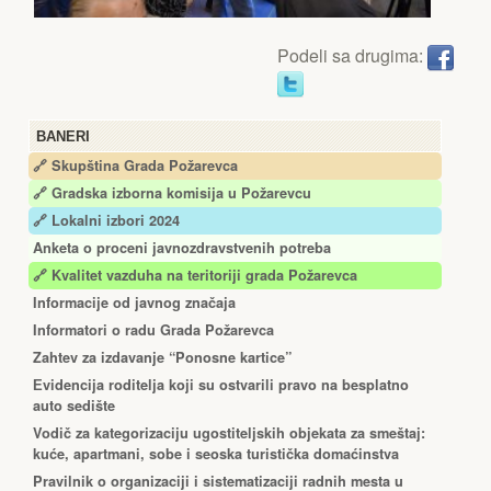
Podeli sa drugima:
BANERI
🔗 Skupština Grada Požarevca
🔗
Gradska izborna komisija u Požarevcu
🔗 Lokalni izbori 2024
Anketa o proceni javnozdravstvenih potreba
🔗 Kvalitet vazduha na teritoriji grada Požarevca
Informacije od javnog značaja
Informatori o radu Grada Požarevca
Zahtev za izdavanje “Ponosne kartice”
Еvidencija roditelja koji su ostvarili pravo na besplatno
auto sedište
Vodič za kategorizaciju ugostiteljskih objekata za smeštaj:
kuće, apartmani, sobe i seoska turistička domaćinstva
Pravilnik o organizaciji i sistematizaciji radnih mesta u