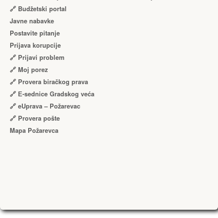
🔗 Budžetski portal
Javne nabavke
Postavite pitanje
Prijava korupcije
🔗 Prijavi problem
🔗 Moj porez
🔗 Provera biračkog prava
🔗 Е-sednice Gradskog veća
🔗 eUprava – Požarevac
🔗 Provera pošte
Mapa Požarevca