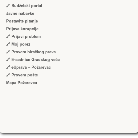
🔗 Budžetski portal
Javne nabavke
Postavite pitanje
Prijava korupcije
🔗 Prijavi problem
🔗 Moj porez
🔗 Provera biračkog prava
🔗 Е-sednice Gradskog veća
🔗 eUprava – Požarevac
🔗 Provera pošte
Mapa Požarevca