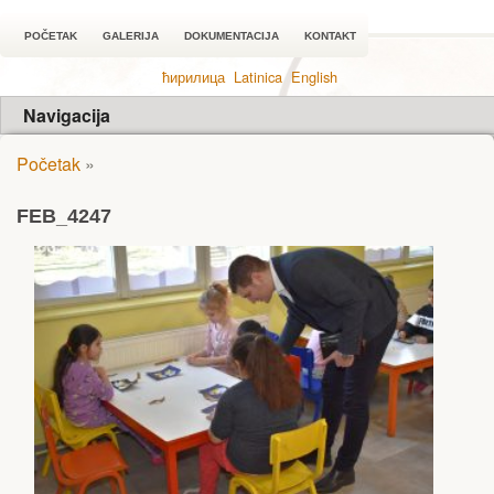
POČETAK
GALERIJA
DOKUMENTACIJA
KONTAKT
ћирилица
Latinica
English
Navigacija
Početak
»
FEB_4247