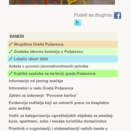
Podeli sa drugima:
BANERI
🔗 Skupština Grada Požarevca
🔗
Gradska izborna komisija u Požarevcu
🔗 Lokalni izbori 2024
Anketa o proceni javnozdravstvenih potreba
🔗 Kvalitet vazduha na teritoriji grada Požarevca
Informacije od javnog značaja
Informatori o radu Grada Požarevca
Zahtev za izdavanje “Ponosne kartice”
Еvidencija roditelja koji su ostvarili pravo na besplatno
auto sedište
Vodič za kategorizaciju ugostiteljskih objekata za smeštaj:
kuće, apartmani, sobe i seoska turistička domaćinstva
Pravilnik o organizaciji i sistematizaciji radnih mesta u