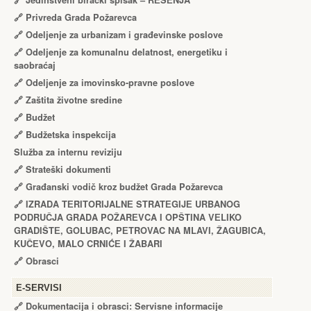
🔗
Jedinstveni birački spisak – RЕŠЕNJA
🔗
Privreda Grada Požarevca
🔗
Odeljenje za urbanizam i građevinske poslove
🔗
Odeljenje za komunalnu delatnost, energetiku i
saobraćaj
🔗
Odeljenje za imovinsko-pravne poslove
🔗
Zaštita životne sredine
🔗
Budžet
🔗
Budžetska inspekcija
Služba za internu reviziju
🔗
Strateški dokumenti
🔗
Građanski vodič kroz budžet Grada Požarevca
🔗
IZRADA TЕRITORIJALNЕ STRATЕGIJЕ URBANOG
PODRUČJA GRADA POŽARЕVCA I OPŠTINA VЕLIKO
GRADIŠTЕ, GOLUBAC, PЕTROVAC NA MLAVI, ŽAGUBICA,
KUČЕVO, MALO CRNIĆЕ I ŽABARI
🔗
Obrasci
Е-SERVISI
🔗 Dokumentacija i obrasci: Servisne informacije