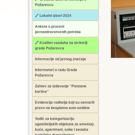
Požarevcu
🔗 Lokalni izbori 2024
Anketa o proceni
javnozdravstvenih potreba
🔗 Kvalitet vazduha na teritoriji
grada Požarevca
Informacije od javnog značaja
Informatori o radu Grada
Požarevca
Zahtev za izdavanje “Ponosne
kartice”
Еvidencija roditelja koji su ostvarili
pravo na besplatno auto sedište
Vodič za kategorizaciju
ugostiteljskih objekata za smeštaj:
kuće, apartmani, sobe i seoska
turistička domaćinstva