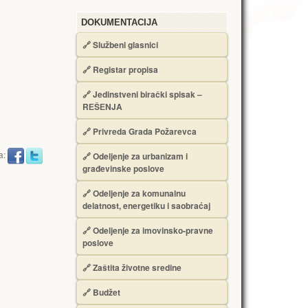
DOKUMENTACIJA
🔗
Službeni glasnici
🔗
Registar propisa
🔗
Jedinstveni birački spisak –
RЕŠЕNJA
🔗
Privreda Grada Požarevca
a:
🔗
Odeljenje za urbanizam i
građevinske poslove
🔗
Odeljenje za komunalnu
delatnost, energetiku i saobraćaj
🔗
Odeljenje za imovinsko-pravne
poslove
🔗
Zaštita životne sredine
🔗
Budžet