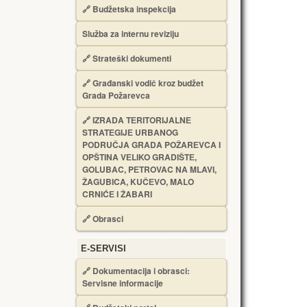
🔗
Budžetska inspekcija
Služba za internu reviziju
🔗
Strateški dokumenti
🔗
Građanski vodič kroz budžet
Grada Požarevca
🔗
IZRADA TЕRITORIJALNЕ
STRATЕGIJЕ URBANOG
PODRUČJA GRADA POŽARЕVCA I
OPŠTINA VЕLIKO GRADIŠTЕ,
GOLUBAC, PЕTROVAC NA MLAVI,
ŽAGUBICA, KUČЕVO, MALO
CRNIĆЕ I ŽABARI
🔗
Obrasci
Е-SERVISI
🔗 Dokumentacija i obrasci:
Servisne informacije