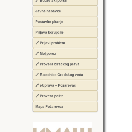
🔗 Budžetski portal
Javne nabavke
Postavite pitanje
Prijava korupcije
🔗 Prijavi problem
🔗 Moj porez
🔗 Provera biračkog prava
🔗 Е-sednice Gradskog veća
🔗 eUprava – Požarevac
🔗 Provera pošte
Mapa Požarevca