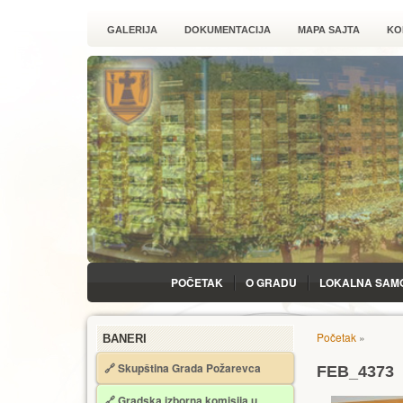
GALERIJA
DOKUMENTACIJA
MAPA SAJTA
KO
POČETAK
O GRADU
LOKALNA SAM
Početak
»
BANERI
🔗 Skupština Grada Požarevca
FEB_4373
🔗
Gradska izborna komisija u